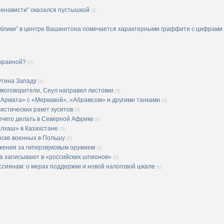
ненависти” оказался пустышкой
(1)
блики” в центре Вашингтона помечается характерными граффити с цифрами 
Украиной?
(0)
утина Западу
(4)
мкоговорители, Сеул направил листовки
(3)
«Армата» с «Меркавой», «Абрамсом» и другими танками
(0)
истических ракет хуситов
(0)
ечего делать в Северной Африке
(0)
алхаш» в Казахстане
(3)
оске военных в Польшу
(0)
жения за гиперзвуковым оружием
(0)
ма записывают в «российских шпионов»
(0)
сиянам: о мерах поддержки и новой налоговой шкале
(0)