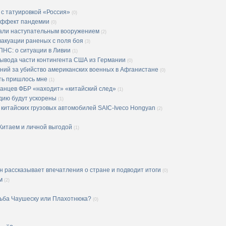
 с татуировкой «Россия»
(0)
 эффект пандемии
(0)
вали наступательным вооружением
(2)
вакуации раненых с поля боя
(3)
ПНС: о ситуации в Ливии
(1)
ывода части контингента США из Германии
(0)
ний за убийство американских военных в Афганистане
(0)
ать пришлось мне
(1)
анцев ФБР «находит» «китайский след»
(1)
дию будут ускорены
(1)
китайских грузовых автомобилей SAIC-Iveco Hongyan
(2)
Китаем и личной выгодой
(1)
н рассказывает впечатления о стране и подводит итоги
(0)
м
(2)
удьба Чаушеску или Плахотнюка?
(0)