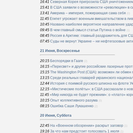
16:41
Северная Корея пригрозила США уничтожением 
15:41
В США заявили о возможности «революции» в с
13:41
Америка – империя, пожирающая сама себя
(0)
11:45
Египет угрожает военным вмешательством в ли
10:45
Названо наиболее вероятное направление уда
09:45
В чем главный смысл статьи Путина о войне
(1)
08:45
Россия в Арктике: главный раздражитель для С
07:45
Суды не вернут Украине – ни нефтегазовые акти
21 Июня, Воскресенье
20:15
Беспорядки в Гааге
(2)
16:15
«Пересвет» и другие российские лазерные про
15:15
The Washington Post (США): возможен ли обме
13:15
Среди реальных главарей украинского национал
12:44
История с поимкой русского шпиона на флоте 
12:15
«Мистические полёты»: в США рассказали о но
11:45
«Мир никогда не будет прежним»: о «плато» ко
10:15
Опыт коллективного разума
(0)
08:15
Ошибка Саши Лукашенко
(2)
20 Июня, Суббота
22:45
На «Военном обозрении» раскрыт заговор
(1)
19:16
За что нам предстоит голосовать 1 июля
(1)