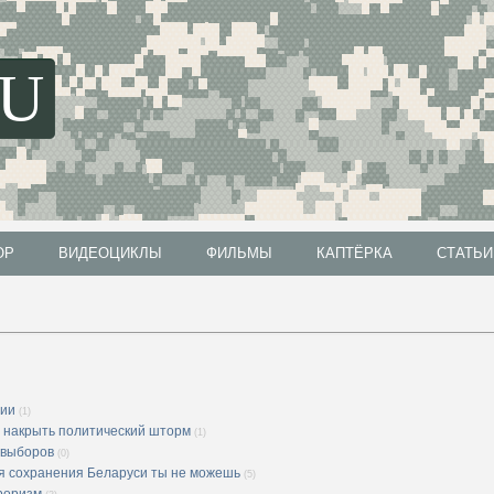
SU
ОР
ВИДЕОЦИКЛЫ
ФИЛЬМЫ
КАПТЁРКА
СТАТЬИ
ОР
ВИДЕОЦИКЛЫ
ФИЛЬМЫ
КАПТЁРКА
СТАТЬИ
сии
(1)
т накрыть политический шторм
(1)
 выборов
(0)
ля сохранения Беларуси ты не можешь
(5)