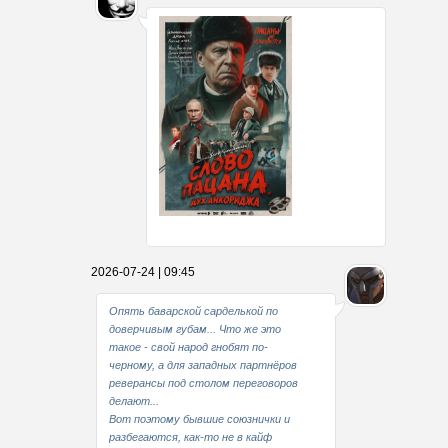
Какие мы стали совестливые..
2026-07-24 | 09:45
В свое время
Опять баварской сарделькой по
доверчивым губам... Что же это
такое - свой народ гнобят по-
черному, а для западных партнёров
реверансы под столом переговоров
делают...
Вот поэтому бывшие союзнички и
разбегаются, как-то не в кайф