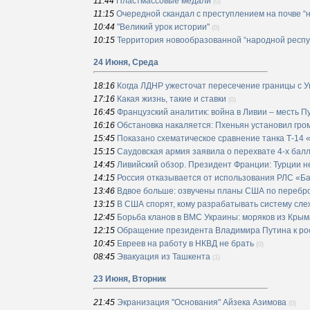
11:44
Пластмассовые медали
(0)
11:15
Очередной скандал с преступлением на почве “
10:44
"Великий урок истории"
(0)
10:15
Территория новообразованной “народной респу
24 Июня, Среда
18:16
Когда ЛДНР ужесточат пересечение границы с 
17:16
Какая жизнь, такие и ставки
(0)
16:45
Французский аналитик: война в Ливии – месть П
16:16
Обстановка накаляется: Пхеньян установил гро
15:45
Показано схематическое сравнение танка Т-14 
15:15
Саудовская армия заявила о перехвате 4-х балл
14:45
Ливийский обзор. Президент Франции: Турции н
14:15
Россия отказывается от использования РЛС «Б
13:46
Вдвое больше: озвучены планы США по перебр
13:15
В США спорят, кому разрабатывать систему сле
12:45
Борьба кланов в ВМС Украины: моряков из Кры
12:15
Обращение президента Владимира Путина к рос
10:45
Евреев на работу в НКВД не брать
(0)
08:45
Эвакуация из Ташкента
(1)
23 Июня, Вторник
21:45
Экранизация "Основания" Айзека Азимова
(0)