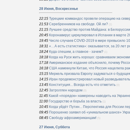
28 Июня, Воскресенье
22:15
Турецкие коммандос провели операцию на севе
21:53
Серебренников на свободе. Ой ли?
(1)
21:15
Лучшее средство против Майдана: в Белорусси
20:45
Коронавирус циркулировал в Испании в марте 20
19:45
Число случаев COVID-2019 в мире превысило 10
18:31
«…А есть статистика»: оказывается, за 20 лет р
18:24
Куда спешим, а главное - зачем?
(1)
18:18
Когда на Руси жить хорошо: сравниваем эконом
17:18
Американское издание объяснило, почему Росс
16:18
США намекнули Китаю, что Россия нацелила ра
15:15
Меркель призвала Европу задуматься о будуще
14:15
Иран продемонстрировал новый разведывател
13:45
Конституция... Всегда есть что отметить
(0)
12:45
Затроллен народом
(0)
11:45
Какой «порядок» намерены наводить на Украин
11:00
Государство и борьба за власть
(1)
10:45
Когда уйдёт Путин... Перспектива для России пе
09:45
Порошенко заявил об «уникальном шансе» Укр
08:45
Свободу афроамериканцам!
(5)
27 Июня, Суббота