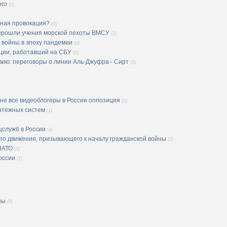
ого
(0)
чная провокация?
(0)
 прошли учения морской пехоты ВМСУ
(1)
й войны в эпоху пандемии
(0)
иции, работавший на СБУ
(0)
вию: переговоры о линии Аль-Джуфра - Сирт
(3)
 не все видеоблогеры в России оппозиция
(0)
атежных систем
(1)
цслужб в России
(4)
ого движения, призывающего к началу гражданской войны
(2)
НАТО
(0)
оссии
(2)
ны
(0)