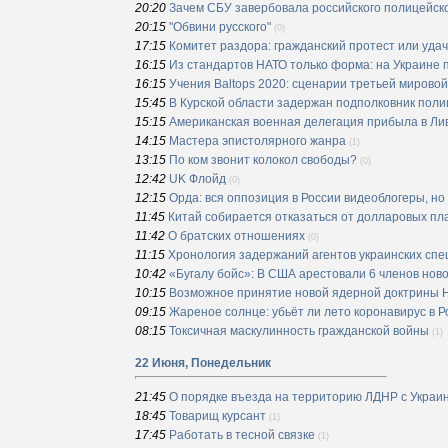
20:20
Зачем СБУ завербовала российского полицейск
20:15
"Обвини русского"
(0)
17:15
Комитет раздора: гражданский протест или уда
16:15
Из стандартов НАТО только форма: на Украине
16:15
Учения Baltops 2020: сценарии третьей мирово
15:45
В Курской области задержан подполковник пол
15:15
Американская военная делегация прибыла в Ли
14:15
Мастера эпистолярного жанра
(1)
13:15
По ком звонит колокол свободы?
(0)
12:42
UK Флойд
(0)
12:15
Орда: вся оппозиция в России видеоблогеры, но
11:45
Китай собирается отказаться от долларовых пл
11:42
О братских отношениях
(0)
11:15
Хронология задержаний агентов украинских спе
10:42
«Бугалу бойс»: В США арестовали 6 членов нов
10:15
Возможное принятие новой ядерной доктрины 
09:15
Жареное солнце: убьёт ли лето коронавирус в Р
08:15
Токсичная маскулинность гражданской войны
(1)
22 Июня, Понедельник
21:45
О порядке въезда на территорию ЛДНР с Украи
18:45
Товарищ курсант
(1)
17:45
Работать в тесной связке
(1)