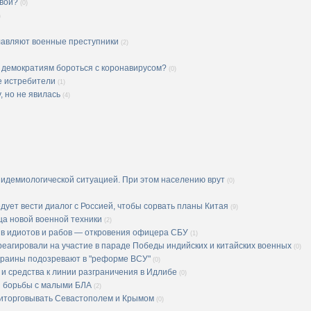
овой?
(0)
)
главляют военные преступники
(2)
м демократиям бороться с коронавирусом?
(0)
е истребители
(1)
, но не явилась
(4)
эпидемиологической ситуацией. При этом населению врут
(0)
ледует вести диалог с Россией, чтобы сорвать планы Китая
(9)
ца новой военной техники
(2)
 в идиотов и рабов — откровения офицера СБУ
(1)
реагировали на участие в параде Победы индийских и китайских военных
(0)
краины подозревают в "реформе ВСУ"
(0)
 и средства к линии разграничения в Идлибе
(0)
я борьбы с малыми БЛА
(2)
приторговывать Севастополем и Крымом
(0)