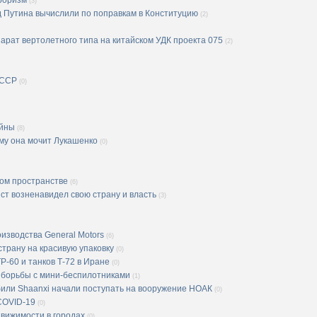
рроризм
(3)
од Путина вычислили по поправкам в Конституцию
(2)
рат вертолетного типа на китайском УДК проекта 075
(2)
СССР
(0)
ойны
(8)
ему она мочит Лукашенко
(0)
ом пространстве
(6)
ст возненавидел свою страну и власть
(3)
изводства General Motors
(6)
страну на красивую упаковку
(0)
-60 и танков Т-72 в Иране
(0)
х борьбы с мини-беспилотниками
(1)
били Shaanxi начали поступать на вооружение НОАК
(0)
COVID-19
(0)
движимости в городах
(0)