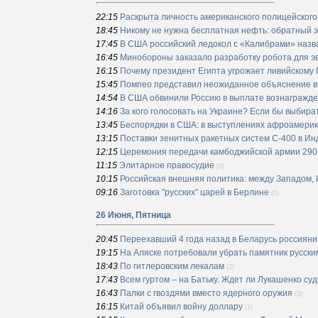
22:15
Раскрыта личность американского полицейского
18:45
Никому не нужна бесплатная нефть: обратный
17:45
В США российский ледокол с «Калибрами» наз
16:45
Минобороны заказало разработку робота для э
16:15
Почему президент Египта угрожает ливийскому 
15:45
Помпео представил неожиданное объяснение в
14:54
В США обвинили Россию в выплате вознагражде
14:16
За кого голосовать на Украине? Если бы выбир
13:45
Беспорядки в США: в выступлениях афроамерик
13:15
Поставки зенитных ракетных систем С-400 в Ин
12:15
Церемония передачи камбоджийской армии 290 
11:15
Элитарное правосудие
(0)
10:15
Российская внешняя политика: между Западом, 
09:16
Заготовка "русских" царей в Берлине
(0)
26 Июня, Пятница
20:45
Переехавший 4 года назад в Беларусь россияни
19:15
На Аляске потребовали убрать памятник русски
18:43
По гитлеровским лекалам
(2)
17:43
Всем гуртом – на Батьку. Ждет ли Лукашенко с
16:43
Палки с гвоздями вместо ядерного оружия
(3)
16:15
Китай объявил войну доллару
(1)