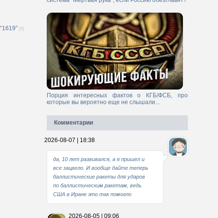
система "Мертвая рука", если Россию обезглавят?
“1619”
(0)
Порция интересных фактов о КГБ/ФСБ, про
которые вы вероятно еще не слышали...
Комментарии
2026-08-07 | 18:38
да, 10 лет развивался, а я пришел и
все зацвело. И вообще дайте теперь
баллистические ракеты для ударов
по баллистическим ракетам, ведь
США в Иране это так помогло
2026-08-05 | 09:06