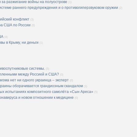
за разжигание войны на полуострове
(1)
истеме раннего предупреждения и о противогиперзвуковом оружии
(2)
вийский конфликт
(3)
ра США по России
(0)
ША
(4)
вы в Крыму, ни деньги
(1)
тивоспутниковые системы.
(5)
н пленными между Россией и США?
(0)
изма нет ни одного украинца – эксперт
(0)
Украины оборачивается грандиозным скандалом
(1)
вых испытаниях композитного самолёта «Сын Ареса»
(5)
ронавируса и новом отношении к медицине
(0)