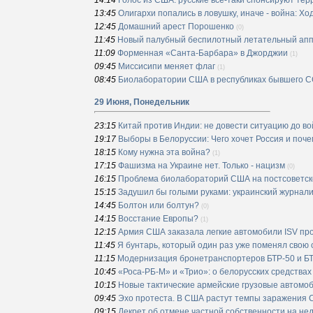
14:14
Голос из США: русские всё-таки спонсируют те
13:45
Олигархи попались в ловушку, иначе - война: Х
12:45
Домашний арест Порошенко
(0)
11:45
Новый палубный беспилотный летательный аппа
11:09
Форменная «Санта-Барбара» в Джорджии
(1)
09:45
Миссисипи меняет флаг
(1)
08:45
Биолаборатории США в республиках бывшего 
29 Июня, Понедельник
23:15
Китай против Индии: не довести ситуацию до в
19:17
Выборы в Белоруссии: Чего хочет Россия и поч
18:15
Кому нужна эта война?
(1)
17:15
Фашизма на Украине нет. Только - нацизм
(0)
16:15
Проблема биолабораторий США на постсоветск
15:15
Задушил бы голыми руками: украинский журнали
14:45
Болтон или болтун?
(0)
14:15
Восстание Европы?
(1)
12:15
Армия США заказала легкие автомобили ISV про
11:45
Я бунтарь, который один раз уже поменял свою 
11:15
Модернизация бронетранспортеров БТР-50 и БТР
10:45
«Роса-РБ-М» и «Трио»: о белорусских средства
10:15
Новые тактические армейские грузовые автомо
09:45
Эхо протеста. В США растут темпы заражения 
09:15
Декрет об отмене частной собственности на не