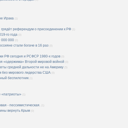
ре Ирака
(1)
и грядёт референдум о присоединении к РФ
(1)
19-го года
(0)
 000 000
(0)
оссияне стали богаче в 16 раз
(0)
ики РФ сегодня и РСФСР 1980-х годов
(0)
ия «одержима» Второй мировой войной
(0)
кеты средней дальности не на Америку
(5)
м без мирового лидерства США
(0)
ьный беспилотник
(1)
е «патриоты»
(1)
рвая - пессимистическая.
(1)
аины вернуть Крым
(0)