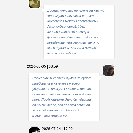
Достаточно посмотреть на карту,
чтобы увидеть какой объект
находится между Геленджиком и
Архипо-Осиповкой. Удар
планировался очень хитро:
формально обвинить в ударе по
резиденции первого лица, как это
было с ударом БПЛА на Валдае -
нельзя, т.к. офици
2026-08-05 | 08:59
Нормальный человек думаю не будет
требовать в качестве мести
ударить по пляжу в Одессе, а вот по
Банковой и аналогичным целям давно
пора. Продуктивнее было бы ударить
по Конче-Заспе, где вся эта элитная
укрожыдовня живёт. Но тогда
может прилететь по
2026-07-24 | 17:00