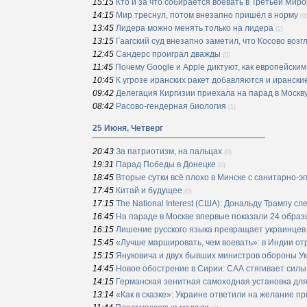
15:15
Кто и за что собирается воевать в Третьей Мир
14:15
Мир треснул, потом внезапно пришёл в норму
(0
13:45
Лидера можно менять только на лидера
(2)
13:15
Гаагский суд внезапно заметил, что Косово воз
12:45
Сандерс проиграл дважды
(0)
11:45
Почему Google и Apple диктуют, как европейски
10:45
К угрозе иранских ракет добавляются и ирански
09:42
Делегация Киргизии приехала на парад в Москву
08:42
Расово-гендерная биология
(1)
25 Июня, Четверг
20:43
За патриотизм, на пальцах
(0)
19:31
Парад Победы в Донецке
(0)
18:45
Вторые сутки всё плохо в Минске с санитарно-
17:45
Китай и будущее
(0)
17:15
The National Interest (США): Дональду Трампу с
16:45
На параде в Москве впервые показали 24 образ
16:15
Лишение русского языка превращает украинцев
15:45
«Лучше маршировать, чем воевать»: в Индии от
15:15
Януковича и двух бывших министров обороны У
14:45
Новое обострение в Сирии: САА стягивает силы
14:15
Германская зенитная самоходная установка дл
13:14
«Как в сказке»: Украине ответили на желание 