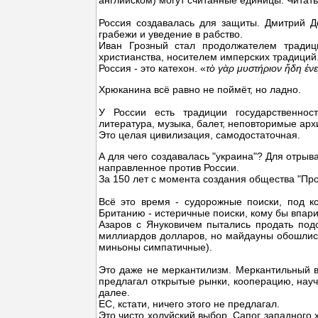
английском) могут считанные единицы. Читат
Россия создавалась для защиты. Дмитрий До
грабежи и уведение в рабство.
Иван Грозный стал продолжателем традиц
христианства, носителем имперских традиций
Россия - это катехон.
«
τὸ γὰρ μυστήριον ἤδη ἐνε
Хрюканина всё равно не поймёт, но ладно.
У России есть традиции государственност
литература, музыка, балет, неповторимые архи
Это целая цивилизация, самодостаточная.
А для чего создавалась "украина"? Для отрыв
направленное против России.
За 150 лет с момента создания общества "Пр
Всё это время - судорожные поиски, под ко
Британию - истеричные поиски, кому бы впари
Азаров с Януковичем пытались продать под
миллиардов долларов, но майдауны обошлись 
миньоны симпатичные).
Это даже не меркантилизм. Меркантильный вы
предлагал открытые рынки, кооперацию, науч
далее.
ЕС, кстати, ничего этого не предлагал.
Это чисто холуйский выбор. Сапог западного 