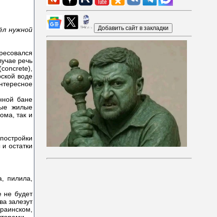
ёл нужной
ересовался
лучае речь
oncrete),
рской воде
нтересное
нной бане
ные жилые
ома, так и
 постройки
 и остатки
, пилила,
е не будет
ва залезут
краинском,