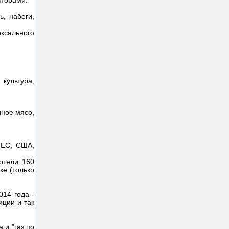
кторами.
, набеги,
ксального
культура,
чное мясо,
 ЕС, США,
отели 160
ке (только
014 года -
иции и так
 и "газ по