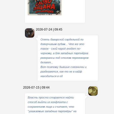
Какие мы стали совестливые..
2026-07-24 | 09:45
В свое время
Опять баварской сарделькой по
доверчивым губам... Что же это
такое - свой народ гнобят по-
черному, а для западных партнёров
реверансы под столом переговоров
делают...
Вот поэтому бывшие союзнички и
разбегаются, как-то не в кайф
находиться в од
2026-07-15 | 09:44
Власть просто старается найти
способ выйти из конфликта с
сохранением лица и считает, что
"уважаемые западные партнёры" на