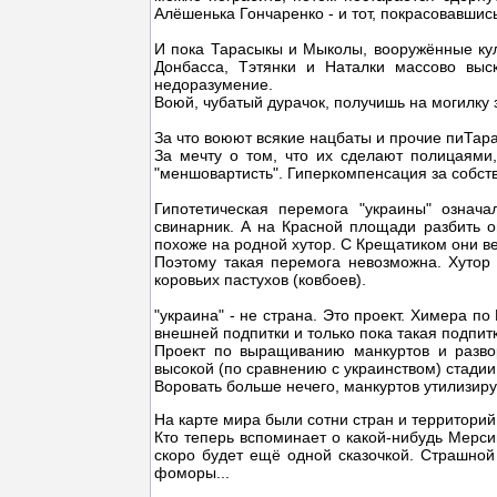
Алёшенька Гончаренко - и тот, покрасовавшись
И пока Тарасыкы и Мыколы, вооружённые ку
Донбасса, Тэтянки и Наталки массово выс
недоразумение.
Воюй, чубатый дурачок, получишь на могилку з
За что воюют всякие нацбаты и прочие пиТарас
За мечту о том, что их сделают полицаями,
"меншовартисть". Гиперкомпенсация за собст
Гипотетическая перемога "украины" означ
свинарник. А на Красной площади разбить о
похоже на родной хутор. С Крещатиком они ве
Поэтому такая перемога невозможна. Хутор
коровьих пастухов (ковбоев).
"украина" - не страна. Это проект. Химера п
внешней подпитки и только пока такая подпитк
Проект по выращиванию манкуртов и разво
высокой (по сравнению с украинством) стадии
Воровать больше нечего, манкуртов утилизиру
На карте мира были сотни стран и территорий,
Кто теперь вспоминает о какой-нибудь Мерси
скоро будет ещё одной сказочкой. Страшной 
фоморы...