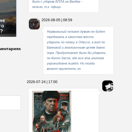
было с ударом БПЛА на Валдае -
нельзя, т.к. офици
не
2026-08-05 | 08:59
го
м?
Нормальный человек думаю не будет
требовать в качестве мести
ударить по пляжу в Одессе, а вот по
Банковой и аналогичным целям давно
ментариях
пора. Продуктивнее было бы ударить
по Конче-Заспе, где вся эта элитная
укрожыдовня живёт. Но тогда
может прилететь по
2026-07-24 | 17:00