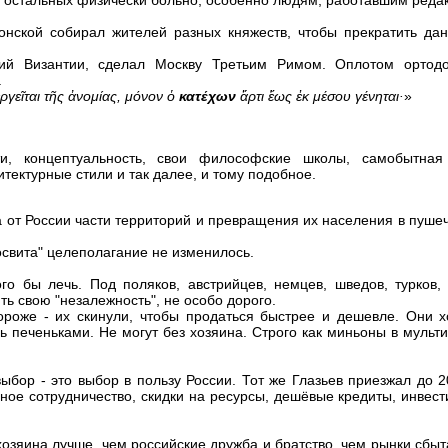
ь остальных физически больно, особенно людям, работавшим реда
нской собирал жителей разных княжеств, чтобы прекратить дань
ий Византии, сделал Москву Третьим Римом. Оплотом ортодо
.
ργεῖται τῆς ἀνομίας, μόνον ὁ
κατέχων
ἄρτι ἕως ἐκ μέσου γένηται·
»
и, концептуальность, свои философские школы, самобытная 
тектурные стили и так далее, и тому подобное.
а от России части территорий и превращения их населения в пуше
освита" целеполагание не изменилось.
го бы лечь. Под поляков, австрийцев, немцев, шведов, турков,
ть свою "незалежность", не особо дорого.
ороже - их скинули, чтобы продаться быстрее и дешевле. Они х
печеньками. Не могут без хозяина. Строго как миньоны в мульти
бор - это выбор в пользу России. Тот же Глазьев приезжал до 2
ное сотрудничество, скидки на ресурсы, дешёвые кредиты, инвест
хозяина лучше, чем российские дружба и братство, чем рынки сбыта