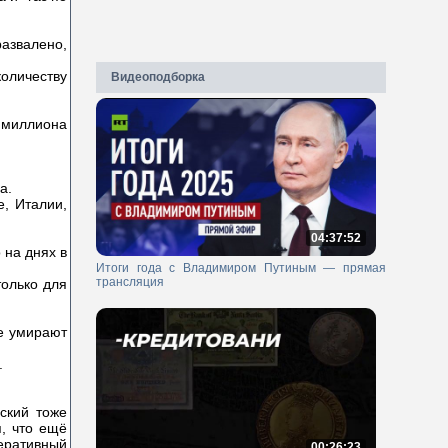
азвалено,
количеству
Видеоподборка
 миллиона
а.
е, Италии,
04:37:52
 на днях в
Итоги года с Владимиром Путиным — прямая
трансляция
только для
те умирают
.
ский тоже
я, что ещё
неративный
00:26:23