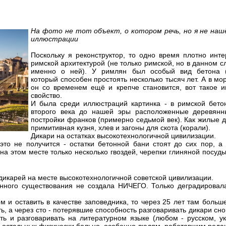
На фото не тот объект, о котором речь, но я не наш
иллюстрации
Поскольку я реконструктор, то одно время плотно инт
римской архитектурой (не только римской, но в данном с
именно о ней). У римлян был особый вид бетона (c
который способен простоять несколько тысяч лет. А в мо
он со временем ещё и крепче становится, вот такое и
свойство.
И была среди иллюстраций картинка - в римской бето
второго века до нашей эры расположенные деревян
постройки франков (примерно седьмой век). Как жилые д
примитивная кузня, хлев и загоны для скота (корали).
Дикари на остатках высокотехнологичной цивилизации.
это не получится - остатки бетонной бани стоят до сих пор, а
а этом месте только несколько гвоздей, черепки глиняной посуды
 дикарей на месте высокотехнологичной советской цивилизации.
енного существования не создала НИЧЕГО. Только деградировала
м и оставить в качестве заповедника, то через 25 лет там больш
ь, а через сто - потерявшие способность разговаривать дикари сно
ть и разговаривать на литературном языке (любом - русском, у