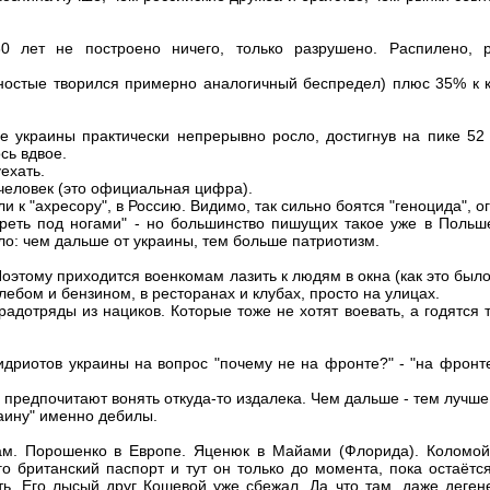
0 лет не построено ничего, только разрушено. Распилено, р
вяностые творился примерно аналогичный беспредел) плюс 35% к 
е украины практически непрерывно росло, достигнув на пике 52
сь вдвое.
уехать.
человек (это официальная цифра).
и к "ахресору", в Россию. Видимо, так сильно боятся "геноцида", ог
ореть под ногами" - но большинство пишущих такое уже в Польш
о: чем дальше от украины, тем больше патриотизм.
 Поэтому приходится военкомам лазить к людям в окна (как это было
хлебом и бензином, в ресторанах и клубах, просто на улицах.
радотряды из нациков. Которые тоже не хотят воевать, а годятся 
идриотов украины на вопрос "почему не на фронте?" - "на фрон
, предпочитают вонять откуда-то издалека. Чем дальше - тем лучше
раину" именно дебилы.
ам. Порошенко в Европе. Яценюк в Майами (Флорида). Коломой
го британский паспорт и тут он только до момента, пока остаётс
ть. Его лысый друг Кошевой уже сбежал. Да что там, даже деге