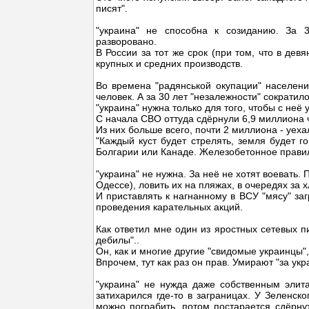
писят".
"украина" не способна к созиданию. За 3
разворовано.
В России за тот же срок (при том, что в де
крупных и средних производств.
Во времена "радянськой окупации" населени
человек. А за 30 лет "незалежности" сократило
"украина" нужна только для того, чтобы с неё 
С начала СВО оттуда сдёрнули 6,9 миллиона 
Из них больше всего, почти 2 миллиона - уехал
"Каждый куст будет стрелять, земля будет г
Болгарии или Канаде. Железобетонное правил
"украина" не нужна. За неё не хотят воевать.
Одессе), ловить их на пляжах, в очередях за 
И приставлять к нагнанному в ВСУ "мясу" заг
проведения карательных акций.
Как ответил мне один из яростных сетевых п
дебилы"..
Он, как и многие другие "свидомые украинцы"
Впрочем, тут как раз он прав. Умирают "за ук
"украина" не нужда даже собственным элит
затихарился где-то в заграницах. У Зеленско
можно пограбить, потом постарается сдёрну