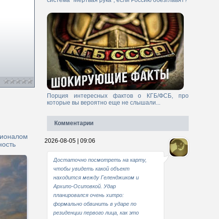
система "Мертвая рука", если Россию обезглавят?
Порция интересных фактов о КГБ/ФСБ, про
которые вы вероятно еще не слышали...
Комментарии
ционалом
2026-08-05 | 09:06
ность
Достаточно посмотреть на карту,
чтобы увидеть какой объект
находится между Геленджиком и
Архипо-Осиповкой. Удар
планировался очень хитро:
формально обвинить в ударе по
резиденции первого лица, как это