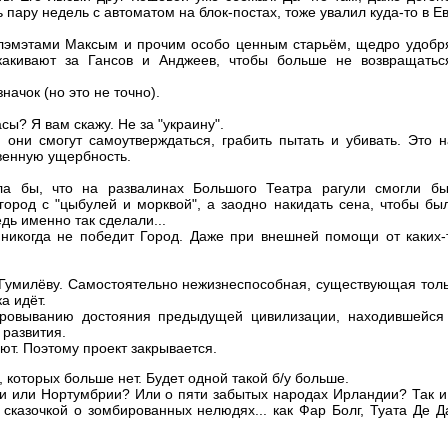
 пару недель с автоматом на блок-постах, тоже увалил куда-то в Ев
лэмэтами Максым и прочим особо ценным старьём, щедро удобр
какивают за Гансов и Анджеев, чтобы больше не возвращатьс
начок (но это не точно).
ы? Я вам скажу. Не за "украину".
 они смогут самоутверждаться, грабить пытать и убивать. Это 
венную ущербность.
ала бы, что на развалинах Большого Театра рагули смогли бы
город с "цыбулей и морквой", а заодно накидать сена, чтобы б
дь именно так сделали...
 никогда не победит Город. Даже при внешней помощи от каких-
о Гумилёву. Самостоятельно нежизнеспособная, существующая толь
а идёт.
ровыванию достояния предыдущей цивилизации, находившейся
 развития.
ют. Поэтому проект закрывается.
 которых больше нет. Будет одной такой б/у больше.
и или Нортумбрии? Или о пяти забытых народах Ирландии? Так и
сказочкой о зомбированных нелюдях... как Фар Болг, Туата Де 