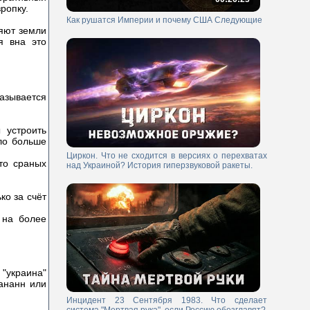
ропку.
Как рушатся Империи и почему США Следующие
яют земли
я вна это
называется
 устроить
ыло больше
Циркон. Что не сходится в версиях о перехватах
то сраных
над Украиной? История гиперзвуковой ракеты.
ко за счёт
 на более
 "украина"
Дананн или
Инцидент 23 Сентября 1983. Что сделает