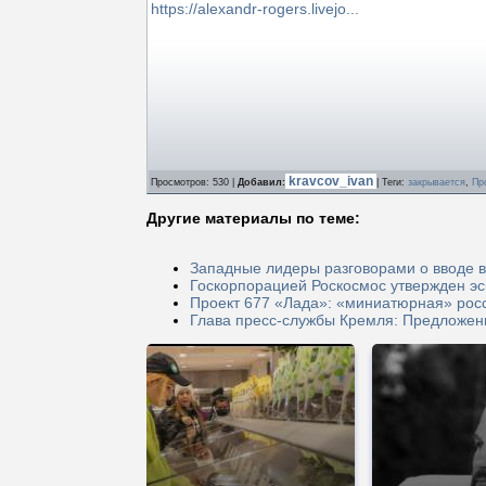
https://alexandr-rogers.livejo...
kravcov_ivan
Просмотров
: 530 |
Добавил
:
|
Теги
:
закрывается
,
Пр
Другие материалы по теме:
Западные лидеры разговорами о вводе в
Госкорпорацией Роскосмос утвержден эс
Проект 677 «Лада»: «миниатюрная» рос
Глава пресс-службы Кремля: Предложенн