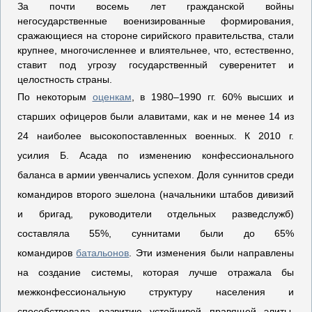
За почти восемь лет гражданской войны
негосударственные военизированные формирования,
сражающиеся на стороне сирийского правительства, стали
крупнее, многочисленнее и влиятельнее, что, естественно,
ставит под угрозу государственный суверенитет и
целостность страны.
По некоторым
оценкам
, в 1980–1990 гг. 60% высших и
старших офицеров были алавитами, как и не менее 14 из
24 наиболее высокопоставленных военных. К 2010 г.
усилия Б. Асада по изменению конфессионального
баланса в армии увенчались успехом. Доля суннитов среди
командиров второго эшелона (начальники штабов дивизий
и бригад, руководители отдельных разведслужб)
составляла 55%, суннитами были до 65%
командиров
батальонов
. Эти изменения были направлены
на создание системы, которая лучше отражала бы
межконфессиональную структуру населения и
способствовала развитию устойчивой правящей элиты.