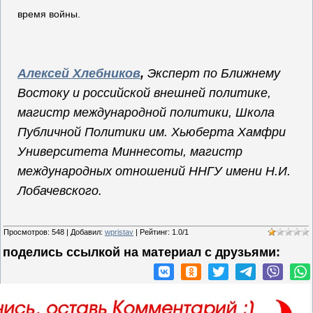
время войны.
Алексей Хлебников
,
Эксперт по Ближнему
Востоку и российской внешней политике,
магистр международной политики, Школа
Публичной Политики им. Хьюберта Хамфри
Университета Миннесоты, магистр
международных отношений ННГУ имени Н.И.
Лобачевского.
Просмотров
:
548
|
Добавил
:
wpristav
|
Рейтинг
:
1.0
/
1
поделись ссылкой на материал c друзьями: