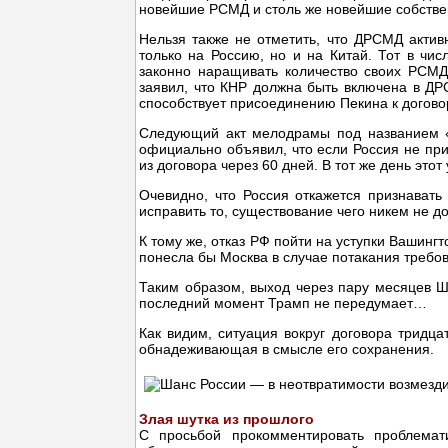
новейшие РСМД и столь же новейшие собстве
Нельзя также не отметить, что ДРСМД актив
только на Россию, но и на Китай. Тот в чи
законно наращивать количество своих РСМД
заявил, что КНР должна быть включена в ДРС
способствует присоединению Пекина к догов
Следующий акт мелодрамы под названием «
официально объявил, что если Россия не пр
из договора через 60 дней. В тот же день эт
Очевидно, что Россия откажется признават
исправить то, существование чего никем не д
К тому же, отказ РФ пойти на уступки Вашин
понесла бы Москва в случае потакания требо
Таким образом, выход через пару месяцев Ш
последний момент Трамп не передумает…
Как видим, ситуация вокруг договора тридца
обнадеживающая в смысле его сохранения.
Злая шутка из прошлого
С просьбой прокомментировать проблема