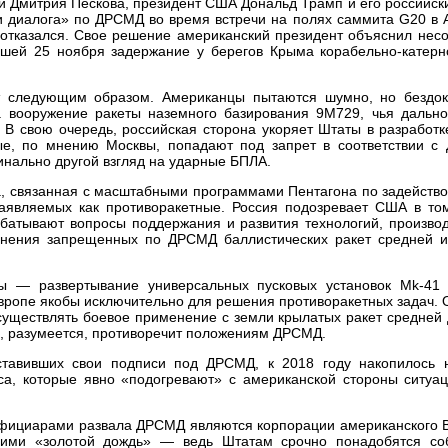
и Дмитрия Пескова, президент США Дональд Трамп и его российск
 диалога» по ДРСМД во время встречи на полях саммита G20 в А
и отказался. Свое решение американский президент объяснил нес
вшей 25 ноября задержание у берегов Крыма корабельно-катерн
т следующим образом. Американцы пытаются шумно, но бездок
а вооружение ракеты наземного базирования 9М729, чья дально
 свою очередь, российская сторона укоряет Штаты в разработк
ые, по мнению Москвы, попадают под запрет в соответствии с
динально другой взгляд на ударные БПЛА.
а, связанная с масштабными программами Пентагона по задейств
аявляемых как противоракетные. Россия подозревает США в том
батывают вопросы поддержания и развития технологий, производ
менения запрещенных по ДРСМД баллистических ракет средней 
 — развертывание универсальных пусковых установок Мk-41 
ропе якобы исключительно для решения противоракетных задач. 
уществлять боевое применение с земли крылатых ракет средней 
о, разумеется, противоречит положениям ДРСМД.
оставивших свои подписи под ДРСМД, к 2018 году накопилось 
а, которые явно «подогревают» с американской стороны ситуац
фициарами развала ДРСМД являются корпорации американского В
ними «золотой дождь» — ведь Штатам срочно понадобятся со