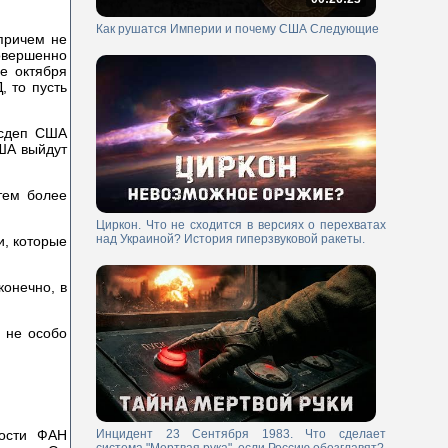
Как рушатся Империи и почему США Следующие
причем не
совершенно
е октября
, то пусть
осдеп США
США выйдут
тем более
Циркон. Что не сходится в версиях о перехватах
над Украиной? История гиперзвуковой ракеты.
и, которые
конечно, в
, не особо
ности ФАН
Инцидент 23 Сентября 1983. Что сделает