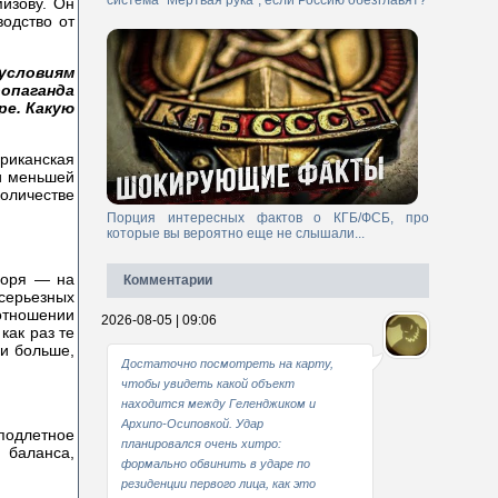
система "Мертвая рука", если Россию обезглавят?
мизову. Он
одство от
условиям
опаганда
ре. Какую
риканская
 и меньшей
оличестве
Порция интересных фактов о КГБ/ФСБ, про
которые вы вероятно еще не слышали...
воря — на
Комментарии
 серьезных
 отношении
2026-08-05 | 09:06
как раз те
и больше,
Достаточно посмотреть на карту,
чтобы увидеть какой объект
находится между Геленджиком и
Архипо-Осиповкой. Удар
 подлетное
планировался очень хитро:
 баланса,
формально обвинить в ударе по
резиденции первого лица, как это