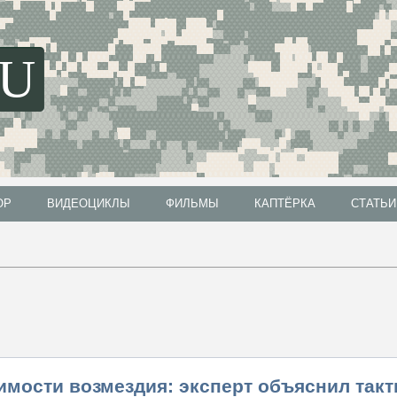
SU
ОР
ВИДЕОЦИКЛЫ
ФИЛЬМЫ
КАПТЁРКА
СТАТЬИ
ОР
ВИДЕОЦИКЛЫ
ФИЛЬМЫ
КАПТЁРКА
СТАТЬИ
имости возмездия: эксперт объяснил такт