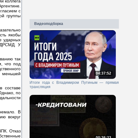
ий коллега
ргентине.
огласием с
ой группы
Видеоподборка
азательно
сть якобы
е ударных
 ДРСМД. У
ованию так
, что под
ственного
04:37:52
и меньшей
Итоги года с Владимиром Путиным — прямая
трансляция
в составе
Однако, по
дальности
немало. В
ию вокруг
ПК. Отказ
бственные
00:26:23