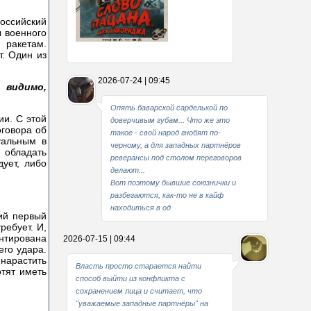
оссийский
 военного
 ракетам.
т. Один из
Какие мы стали совестливые..
2026-07-24 | 09:45
 видимо,
В свое время
Опять баварской сарделькой по
и. С этой
доверчивым губам... Что же это
оговора об
такое - свой народ гнобят по-
уальным в
черному, а для западных партнёров
 обладать
реверансы под столом переговоров
ует, либо
делают...
Вот поэтому бывшие союзнички и
разбегаются, как-то не в кайф
находиться в од
ий первый
ребует. И,
ентирована
2026-07-15 | 09:44
его удара.
нарастить
Власть просто старается найти
тят иметь
способ выйти из конфликта с
сохранением лица и считает, что
"уважаемые западные партнёры" на