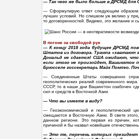
— Так чего же было больше в ДРСМД для
— Сформулирую ответ следующим образом. 
лучших условий. Но слишком уж велико у пред
то договоренностей. Видимо, это желание и с
В погоне за свободой рук
— К концу 2018 года будущее ДРСМД пов
Штатов из договора. Трампа «хватают з
Дональд не сдается! США ожидают, что 
если этого не произойдет, Вашингтон п
Брюсселе госсекретарь Майк Помпео. По
— Соединенные Штаты совершенно справ
геополитических реалий современного мира.
СССР, то в наши дни Вашингтон озабочен сде
сил и средств в Восточной Азии.
— Что вы имеете в виду?
— Геоэкономический и геополитический це
смещаются в Восточную Азию. В свете этого
данном регионе. Это первая из причин, к
причиной я бы назвал новейшие отечественны
— Это те, перечень которых президент 