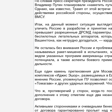
По словам пресс-секретаря президента Росси
Владимир Путин планировали «наметить пути
Однако, как известно, Трамп от этой встреч
действиями российской стороны, осуществи
ВМСУ.
Итак, на данный момент ситуация выгляди
уличить Россию в разработке и принятии н
превышает разрешенные ДРСМД параметры. В
беспилотных летательных аппаратов, котор
Вашингтона, как нетрудно догадаться, — кар
Не осталась без внимания России и проблем
называемых ракет-мишеней в испытаниях, з
видом указанных программ американцы отра
потенциала, а также аспекты боевого при
дальности.
Еще один камень преткновения для Москвы
комплексов «Иджис Эшор», размещаемых в Ев
мнению России, упомянутые ПУ позволяют ос
«Томагавк» и других ударных вооружений. Чт
Что ж, противоречий у сторон, когда-то п
дополнение к этому отметим еще два нюанс
договора.
Активными сторонниками и очевидными бене
от договора гарантированно прольет над 