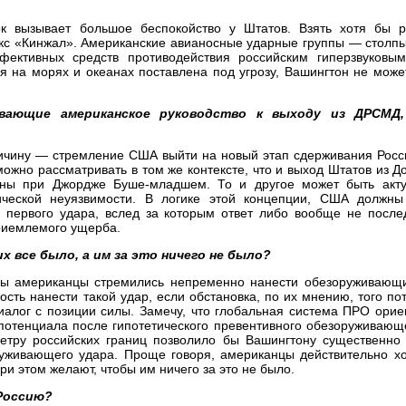
ок вызывает большое беспокойство у Штатов. Взять хотя бы р
кс «Кинжал». Американские авианосные ударные группы — столпы
ктивных средств противодействия российским гиперзвуковым
я на морях и океанах поставлена под угрозу, Вашингтон не може
ающие американское руководство к выходу из ДРСМД,
ичину — стремление США выйти на новый этап сдерживания Росси
ожно рассматривать в том же контексте, что и выход Штатов из Д
оны при Джордже Буше-младшем. То и другое может быть акт
гической неуязвимости. В логике этой концепции, США должны
первого удара, вслед за которым ответ либо вообще не послед
приемлемого ущерба.
 все было, а им за это ничего не было?
бы американцы стремились непременно нанести обезоруживающ
сть нанести такой удар, если обстановка, по их мнению, того пот
иалог с позиции силы. Замечу, что глобальная система ПРО ори
потенциала после гипотетического превентивного обезоруживающ
ру российских границ позволило бы Вашингтону существенно 
руживающего удара. Проще говоря, американцы действительно хо
ри этом желают, чтобы им ничего за это не было.
 Россию?