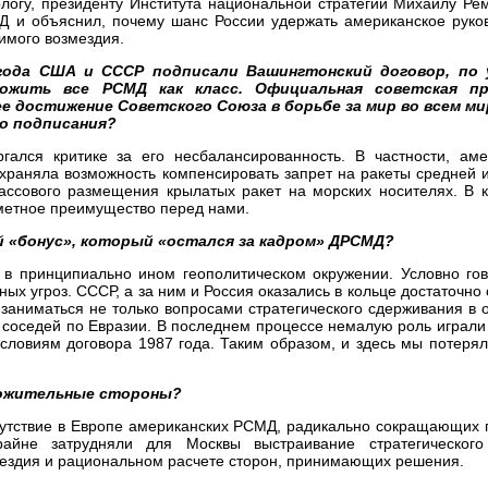
логу, президенту Института национальной стратегии Михаилу Ре
Д и объяснил, почему шанс России удержать американское руков
имого возмездия.
года США и СССР подписали Вашингтонский договор, по 
ожить все РСМД как класс. Официальная советская пр
е достижение Советского Союза в борьбе за мир во всем ми
го подписания?
лся критике за его несбалансированность. В частности, аме
охраняла возможность компенсировать запрет на ракеты средней
ассового размещения крылатых ракет на морских носителях. В к
метное преимущество перед нами.
 «бонус», который «остался за кадром» ДРСМД?
 в принципиально ином геополитическом окружении. Условно го
ных угроз. СССР, а за ним и Россия оказались в кольце достаточно
 заниматься не только вопросами стратегического сдерживания в
соседей по Евразии. В последнем процессе немалую роль играли 
ловиям договора 1987 года. Таким образом, и здесь мы потерял
ложительные стороны?
тсутствие в Европе американских РСМД, радикально сокращающих
айне затрудняли для Москвы выстраивание стратегического
мездия и рациональном расчете сторон, принимающих решения.