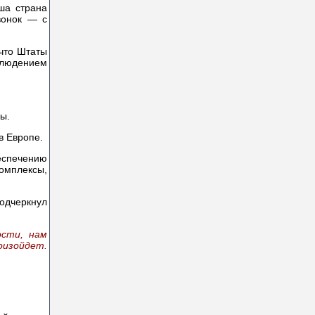
ша страна
вонок — с
 что Штаты
облюдением
ы.
в Европе.
беспечению
омплексы,
одчеркнул
ости, нам
оизойдет.