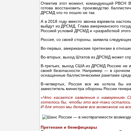
Отметив этот момент, командующий РВСН ВС
готова восстановить производство баллист
ДРСМД что-то пошло не так.
А в 2018 году вместо звонка взревела насто
выйдут из ДРСМД. Глава американского госу
Россией условий ДРСМД и «разработкой этого
Россия, со своей стороны, заявила следующее
Во-первых, американские претензии в отнош
Во-вторых, выход Штатов из ДРСМД может спр
В-третьих, выход США из ДРСМД Россию не и
своей безопасности. Например — в срочном
оснащенные баллистическими ракетами средн
В-четвертых, Россия все же хотела бы и
заместитель министра обороны России генер
«Что касается заявления о намерениях 
хотелось бы, чтобы это все-таки осталось
И для этого мы делаем все возможное на вс
Претензии и бенефициары