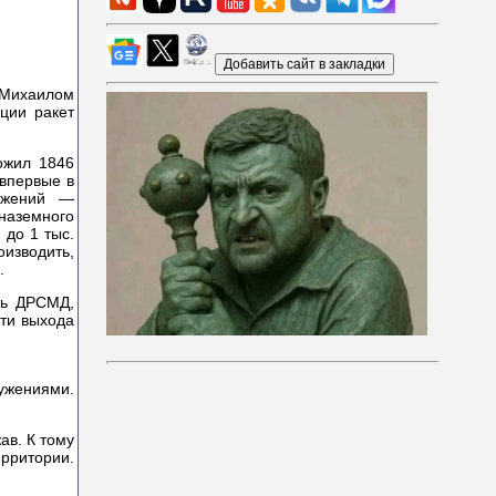
 Михаилом
ции ракет
ожил 1846
впервые в
ружений —
аземного
 до 1 тыс.
оизводить,
.
ть ДРСМД,
сти выхода
ужениями.
ав. К тому
ерритории.