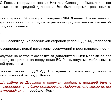
 России генерал-полковник Николай Соловцов объявил, что на
ических ракет средней дальности. Это было первый тревожный з
ящая «сирена»: 20 октября президент США Дональд Трамп заявил,
дарства объявил, что подобное решение продиктовано якобы нес
 оружия Китаем».
.
ении несоблюдения российской стороной условий ДРСМД голословн
овоцировать новый виток гонки вооружений и рост напряженности 
спугает, но заставит озаботиться дополнительными мерами по о
 порядке принять на вооружение ВС РФ сухопутные мобильные к
ей дальности.
збежать отказа от ДРСМД. Последнее в своем выступлении п
ал-полковник Александр Фомин.
США выйти из Договора о ракетах средней и меньшей дальн
 намерением и не было реализовано. Надеемся, что этого не пр
ех площадках»,
— сообщил Фомин.