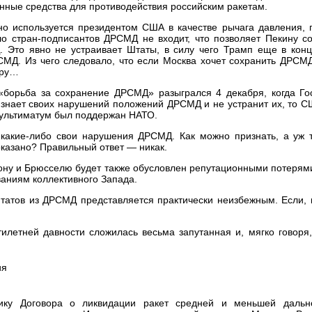
нные средства для противодействия российским ракетам.
но используется президентом США в качестве рычага давления, 
сло стран-подписантов ДРСМД не входит, что позволяет Пекину 
. Это явно не устраивает Штаты, в силу чего Трамп еще в конц
МД. Из чего следовало, что если Москва хочет сохранить ДРСМД
ору…
борьба за сохранение ДРСМД» разыгрался 4 декабря, когда Г
изнает своих нарушений положений ДРСМД и не устранит их, то 
от ультиматум был поддержан НАТО.
ь какие-либо свои нарушения ДРСМД. Как можно признать, а уж 
оказано? Правильный ответ — никак.
гтону и Брюсселю будет также обусловлен репутационными потерям
ваниям коллективного Запада.
татов из ДРСМД представляется практически неизбежным. Если, 
тилетней давности сложилась весьма запутанная и, мягко говоря
тику Договора о ликвидации ракет средней и меньшей даль