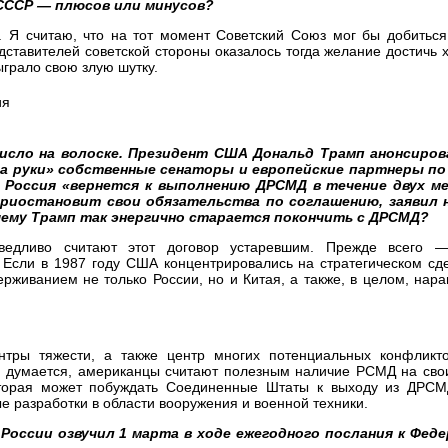
 СССР — плюсов или минусов?
Я считаю, что на тот момент Советский Союз мог бы добиться
ставителей советской стороны оказалось тогда желание достичь х
ыграло свою злую шутку.
исло на волоске. Президент США Дональд Трамп анонсиро
а руки» собственные сенаторы и европейские партнеры по
Россия «вернется к выполнению ДРСМД в течение двух ме
риостановит свои обязательства по соглашению, заявил 
чему Трамп так энергично старается покончить с ДРСМД?
едливо считают этот договор устаревшим. Прежде всего —
 Если в 1987 году США концентрировались на стратегическом сд
рживанием не только России, но и Китая, а также, в целом, на
нтры тяжести, а также центр многих потенциальных конфликто
, думается, американцы считают полезным наличие РСМД на свои
оторая может побуждать Соединенные Штаты к выходу из ДРСМ
е разработки в области вооружения и военной техники.
России озвучил 1 марта в ходе ежегодного послания к Фед