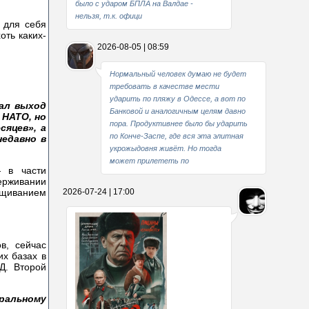
было с ударом БПЛА на Валдае -
нельзя, т.к. офици
 для себя
оть каких-
2026-08-05 | 08:59
Нормальный человек думаю не будет
требовать в качестве мести
ударить по пляжу в Одессе, а вот по
вал выход
Банковой и аналогичным целям давно
 НАТО, но
пора. Продуктивнее было бы ударить
сяцев», а
по Конче-Заспе, где вся эта элитная
недавно в
укрожыдовня живёт. Но тогда
может прилететь по
 в части
ерживании
ращиванием
2026-07-24 | 17:00
в, сейчас
х базах в
Д. Второй
еральному