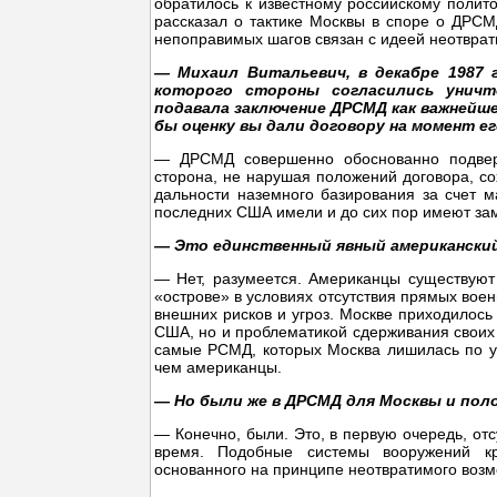
обратилось к известному российскому полито
рассказал о тактике Москвы в споре о ДРСМ
непоправимых шагов связан с идеей неотврат
— Михаил Витальевич, в декабре 1987 
которого стороны согласились уничт
подавала заключение ДРСМД как важнейше
бы оценку вы дали договору на момент е
— ДРСМД совершенно обоснованно подверга
сторона, не нарушая положений договора, с
дальности наземного базирования за счет м
последних США имели и до сих пор имеют за
— Это единственный явный американский
— Нет, разумеется. Американцы существуют
«острове» в условиях отсутствия прямых воен
внешних рисков и угроз. Москве приходилось
США, но и проблематикой сдерживания своих 
самые РСМД, которых Москва лишилась по ус
чем американцы.
— Но были же в ДРСМД для Москвы и по
— Конечно, были. Это, в первую очередь, о
время. Подобные системы вооружений кр
основанного на принципе неотвратимого воз