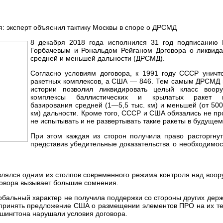
8 декабря 2018 года исполнился 31 год подписанию
Горбачевым и Рональдом Рейганом Договора о ликвида
средней и меньшей дальности (ДРСМД).
Согласно условиям договора, к 1991 году СССР уничт
ракетных комплексов, а США — 846. Тем самым ДРСМД 
истории позволил ликвидировать целый класс воо
комплексы баллистических и крылатых ракет н
базирования средней (1—5,5 тыс. км) и меньшей (от 500
км) дальности. Кроме того, СССР и США обязались не пр
не испытывать и не развертывать такие ракеты в будущем
При этом каждая из сторон получила право расторгну
представив убедительные доказательства о необходимо
лялся одним из столпов современного режима контроля над воор
говора вызывает большие сомнения.
альный характер не получила поддержки со стороны других держ
ь принять предложение США о размещении элементов ПРО на их т
ашингтона нарушали условия договора.