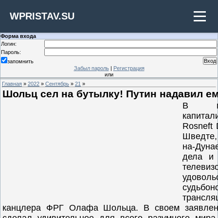
WPRISTAV.SU
Форма входа
Логин:
Пароль:
запомнить
Забыл пароль
|
Регистрация
или
Главная
»
2022
»
Сентябрь
»
21
»
Шольц сел на бутылку! Путин надавил ем
В ми
капит
Rosneft 
Шведте,
на-Дуна
дела и 
телевиз
удово
судьб
трансля
канцлера ФРГ Олафа Шольца. В своем заявлен