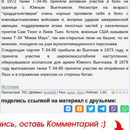
В 1972 танки Т-34-85 приняли активное участие в боях на
границе с Южным Вьетнамом. Несмотря на возраст,
"тридцатьчетверки” очень хорошо проявили себя в боях с
южновьетнамскими войсками и, вопреки ударам американской
авиации, поддерживали атаки пехотных частей у населенных
пунктов Сам Тхонг и Лием Тьен. Кстати, военные США называли
танки Т-34 "Микки Маус", так как открытые люки на башне, по их
мнению, походили на уши мультипликационного персонажа.
Следующая партия Т-34-85 прибыла во Вьетнам в 1973 году, и
приняла участие в широкомасштабном наступлении,
обернувшимся коллапсом для армии Южного Вьетнама. В 1979
году вьетнамские танки Т-34-85 приняли участие во вторжении в
Лаос и в отражении агрессии со стороны Китая.
Источник
Просмотров
:
702
|
Добавил
:
АндрейК
|
Теги
:
танки
,
Лаос
|
Рейтинг
:
1.0
/
1
поделись ссылкой на материал c друзьями: