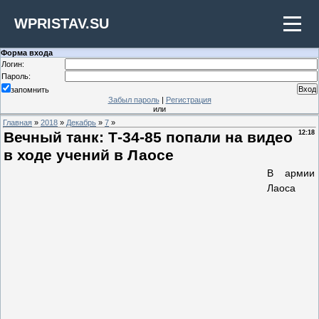
WPRISTAV.SU
Форма входа
Логин:
Пароль:
запомнить
Забыл пароль
|
Регистрация
или
Главная
»
2018
»
Декабрь
»
7
»
Вечный танк: Т-34-85 попали на видео
12:18
в ходе учений в Лаосе
В армии
Лаоса