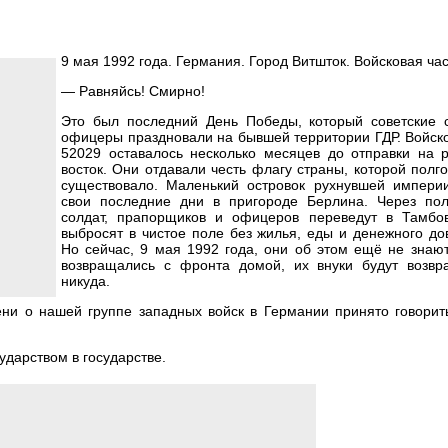
9 мая 1992 года. Германия. Город Витшток. Войсковая час
— Равняйсь! Смирно!
Это был последний День Победы, который советские 
офицеры праздновали на бывшей территории ГДР. Войск
52029 оставалось несколько месяцев до отправки на р
восток. Они отдавали честь флагу страны, которой полг
существовало. Маленький островок рухнувшей импери
свои последние дни в пригороде Берлина. Через пол
солдат, прапорщиков и офицеров переведут в Тамбов
выбросят в чистое поле без жилья, еды и денежного до
Но сейчас, 9 мая 1992 года, они об этом ещё не знаю
возвращались с фронта домой, их внуки будут возвр
никуда.
ени о нашей группе западных войск в Германии принято говорит
ударством в государстве.