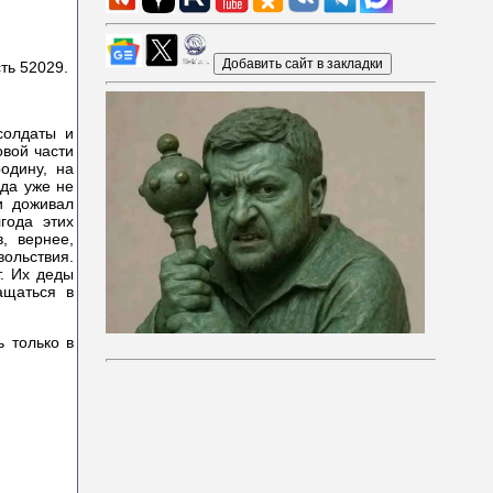
ть 52029.
солдаты и
овой части
одину, на
ода уже не
и доживал
года этих
, вернее,
вольствия.
т. Их деды
ащаться в
ь только в