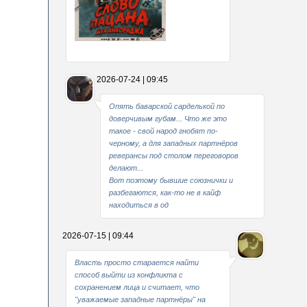
Какие мы стали совестливые..
2026-07-24 | 09:45
В свое время
Опять баварской сарделькой по
доверчивым губам... Что же это
такое - свой народ гнобят по-
черному, а для западных партнёров
реверансы под столом переговоров
делают...
Вот поэтому бывшие союзнички и
разбегаются, как-то не в кайф
находиться в од
2026-07-15 | 09:44
Власть просто старается найти
способ выйти из конфликта с
сохранением лица и считает, что
"уважаемые западные партнёры" на