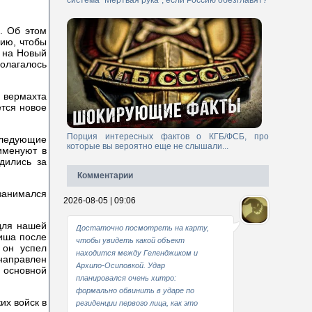
система "Мертвая рука", если Россию обезглавят?
. Об этом
ию, чтобы
и на Новый
олагалось
о вермахта
ётся новое
Порция интересных фактов о КГБ/ФСБ, про
оследующие
которые вы вероятно еще не слышали...
именуют в
дились за
Комментарии
 занимался
2026-08-05 | 09:06
для нашей
Достаточно посмотреть на карту,
Миша после
чтобы увидеть какой объект
 он успел
находится между Геленджиком и
 направлен
Архипо-Осиповкой. Удар
о основной
планировался очень хитро:
формально обвинить в ударе по
их войск в
резиденции первого лица, как это