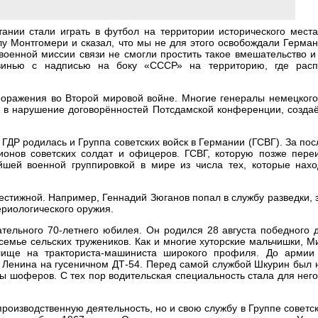
ании стали играть в футбол на территории исторического места
 Монтгомери и сказал, что мы не для этого освобождали Герман
военной миссии связи не смогли простить такое вмешательство 
винью с надписью на боку «СССР» на территорию, где расп
 поражения во Второй мировой войне. Многие генералы немецког
, в нарушение договорённостей Потсдамской конференции, созда
 ГДР родилась и Группа советских войск в Германии (ГСВГ). За п
ионов советских солдат и офицеров. ГСВГ, которую позже пере
ейшей военной группировкой в мире из числа тех, которые нахо
рестижной. Например, Геннадий Зюганов попал в службу разведки,
ериологического оружия.
тельного 70-летнего юбилея. Он родился 28 августа победного 
семье сельских тружеников. Как и многие хуторские мальчишки, 
лище на тракториста-машиниста широкого профиля. До армии
и Ленина на гусеничном ДТ-54. Перед самой службой Шкурин был
сы шоферов. С тех пор водительская специальность стала для нег
производственную деятельность, но и свою службу в Группе советск