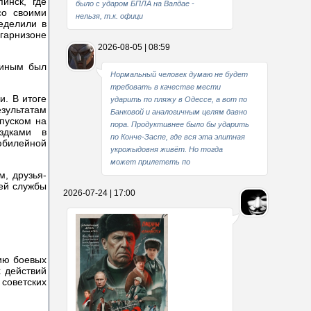
инск, где
было с ударом БПЛА на Валдае -
со своими
нельзя, т.к. офици
еделили в
гарнизоне
2026-08-05 | 08:59
риным был
Нормальный человек думаю не будет
требовать в качестве мести
и. В итоге
ударить по пляжу в Одессе, а вот по
зультатам
Банковой и аналогичным целям давно
пуском на
пора. Продуктивнее было бы ударить
здками в
по Конче-Заспе, где вся эта элитная
юбилейной
укрожыдовня живёт. Но тогда
может прилететь по
м, друзья-
ей службы
2026-07-24 | 17:00
ию боевых
 действий
 советских