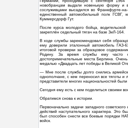
Германии, проходившую с сентября 1964 п
новобранцам выдали новенькую форму и в 
сослуживцами высадился во Франкфурте-на-
единственный автомобильный полк ГСВГ, к
Куммерсдорф Гут.
После курса молодого бойца, водительской
закреплён седельный тягач на базе ЗиЛ-164.
В ходе службы зарекомендовал себя образцов
ему доверили эталонный автомобиль ГАЗ-63
итоговой проверки за образцовое содержан
Родину. За время службы ему часто о
достопримечательные места Берлина. Очень
медалью «Двадцать лет победы в Великой Оте
— Мне после службы долго снились армейски
однополчане, с кем переносил все тяготы 
представители многих национальностей были
Сегодня ему есть с кем поделиться своими в
Обратимся снова к истории.
Первоначально задачи западного советского
действий наступательного характера. Это б
был способен снести все боевые порядки НАТ
войск.