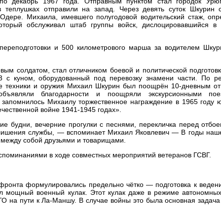
о декабрь 1967 года. Отправным пунктом стал городок Урюп
теплушках отправили на запад. Через девять суток Шкурин 
Одере. Михаила, имевшего полугодовой водительский стаж, опр
оторый обслуживал штаб группы войск, дислоцировавшийся в 
 переподготовки и 500 километрового марша за водителем Шку
ым солдатом, стал отличником боевой и политической подготовк
 с куном, оборудованный под перевозку знамени части. По ре
ие техники и оружия Михаил Шкурин был поощрён 10-дневным от
бъявляли благодарности и поощряли экскурсионными пое
 запомнилось Михаилу торжественное награждение в 1965 году 
чественной войне 1941-1945 годах».
е будни, вечерние прогулки с песнями, перекличка перед отбое
и лишения службы, — вспоминает Михаил Яковлевич — В годы наш
 между собой друзьями и товарищами.
оспоминаниями в ходе совместных мероприятий ветеранов ГСВГ.
 фронта формулировались предельно чётко — подготовка к веден
ыл мощный военный кулак. Этот кулак даже в режиме автономных
О на пути к Ла-Маншу. В случае войны это была основная задача