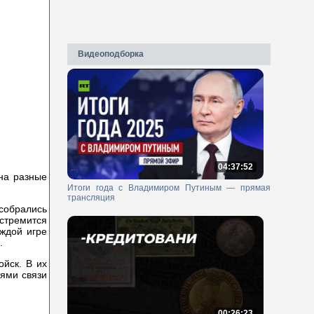
Видеоподборка
04:37:52
на разные
Итоги года с Владимиром Путиным — прямая
трансляция
собрались
 стремится
ждой игре
.
ойск. В их
ями связи
00:26:23