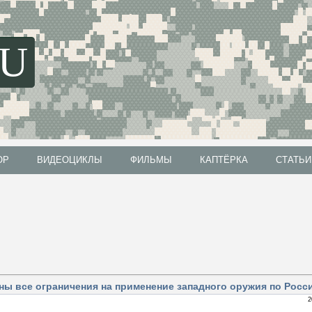
SU
ОР
ВИДЕОЦИКЛЫ
ФИЛЬМЫ
КАПТЁРКА
СТАТЬИ
ОР
ВИДЕОЦИКЛЫ
ФИЛЬМЫ
КАПТЁРКА
СТАТЬИ
ины все ограничения на применение западного оружия по Росс
2