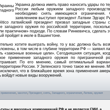
Украина должна иметь право наносить удары по т
России любым оружием западного производст
необходимо снять имеющиеся ограничения.
заявлением выступил президент Латвии Эдгарс Р
itico латвийский президент призвал западные страны с
 западного оружия по российской территории, поскольк
и практичном» подходе. По словам Ринкевичса, сделать 
ый пройдет в июле в Вашингтоне.
тельно хотите выиграть войну, то у вас должна быть во
оложены, в том числе в глубине территории РФ — заявил л
ыть «законные военные цели». Сегодняшняя ситуация, ко
ое применение западного оружия по приграничной ро
страивает. По его мнению, самый оптимальный вариа
территории России. У Зеленского точно такое же мнение. 
исключил, что в ближайшее время зона применения амер
нь войдут новые виды вооружений.
,
применение
,
захотел
,
Президент
,
снять
,
Западного
,
ограничения
,
Латвии
,
оружия
ьтуры и массовых коммуникаций РФ и не является СМИ, а