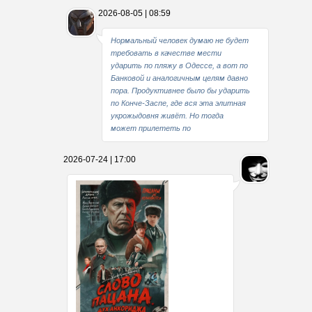
2026-08-05 | 08:59
Нормальный человек думаю не будет
требовать в качестве мести
ударить по пляжу в Одессе, а вот по
Банковой и аналогичным целям давно
пора. Продуктивнее было бы ударить
по Конче-Заспе, где вся эта элитная
укрожыдовня живёт. Но тогда
может прилететь по
2026-07-24 | 17:00