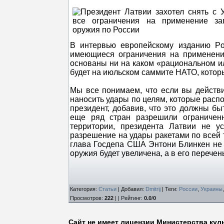
В интервью европейскому изданию Pol
имеющиеся ограничения на применение
основаны ни на каком «рациональном ил
будет на июльском саммите НАТО, котор
Мы все понимаем, что если вы действи
наносить удары по целям, которые расп
президент, добавив, что это должны б
еще ряд стран разрешили ограниченн
территории, президента Латвии не у
разрешение на удары ракетами по всей 
глава Госдепа США Энтони Блинкен не 
оружия будет увеличена, а в его перече
Категория
:
Статьи
|
Добавил
:
Dmitrij
|
Теги
:
России
,
Украины
Просмотров
:
222
| |
Рейтинг
:
0.0
/
0
Сайт не имеет лицензии Министерства кул