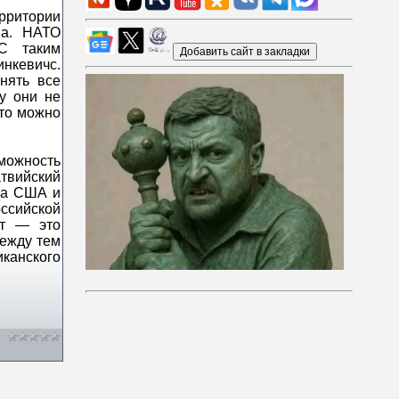
ерритории
ва. НАТО
 С таким
инкевичс.
нять все
у они не
это можно
зможность
атвийский
гда США и
ссийской
нт — это
Между тем
иканского