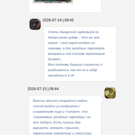
Какие мы стали совестливые..
2026-07-24 | 09:45
В свое время
Опять баварской сарделькой по
доверчивым губам... Что же это
такое - свой народ гнобят по-
черному, а для западных партнёров
реверансы под столом переговоров
делают...
Вот поэтому бывшие союзнички и
разбегаются, как-то не в кайф
находиться в од
2026-07-15 | 09:44
Власть просто старается найти
способ выйти из конфликта с
сохранением лица и считает, что
"уважаемые западные партнёры" на
это пойдут. Есть только два
варианта: воевать серьезно,
парализовав энергетику и логистику