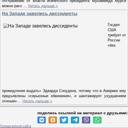
отстранению от власти египетского президента Мухаммеда Мурси
можно расс
...
Читать дальше »
На Западе завелись диссиденты
Госдеп
США
требует от
России
«без
промедления выдать» Эдварда Сноудена, потому что в Америке ему
предъявлены «серьезные обвинения», и шантажирует ухудшением
отношен
...
Читать дальше »
поделись ссылкой на материал c друзьями:
Полная версия сайта