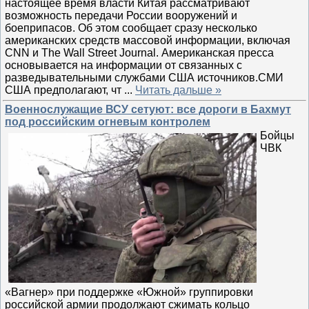
настоящее время власти Китая рассматривают
возможность передачи России вооружений и
боеприпасов. Об этом сообщает сразу несколько
американских средств массовой информации, включая
CNN и The Wall Street Journal. Американская пресса
основывается на информации от связанных с
разведывательными службами США источников.СМИ
США предполагают, чт
...
Читать дальше »
Военнослужащие ВСУ сетуют: все дороги в Бахмут
под российским огневым контролем
Бойцы
ЧВК
«Вагнер» при поддержке «Южной» группировки
российской армии продолжают сжимать кольцо