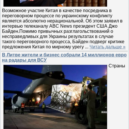
Возможное участие Китая в качестве посредника в
переговорном процессе по украинскому конфликту
является абсолютно нерациональной. Об этом заявил в
интервью телеканалу ABC News президент США Джо
Байден.Помимо привычных разглагольствований о
несправедливых для Украины результатах в случае
такого переговорного процесса, Байден подверг критике
предложения Китая по мирному урегу
...
Читать дальше »
В Литве жители и бизнес собрали 14 миллионов евро
на радары для ВСУ
Страны