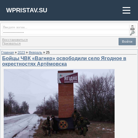
WPRISTAV.SU
Восстановиться
Войти
Призваться
Главная
»
2023
»
Февраль
»
25
Бойцы ЧВК «Вагнер» освободили село Ягодное в
окрестностях Артёмовска