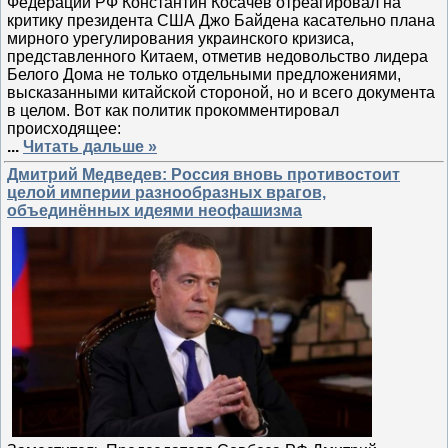
Федерации РФ Константин Косачев отреагировал на
критику президента США Джо Байдена касательно плана
мирного урегулирования украинского кризиса,
представленного Китаем, отметив недовольство лидера
Белого Дома не только отдельными предложениями,
высказанными китайской стороной, но и всего документа
в целом. Вот как политик прокомментировал
происходящее:
...
Читать дальше »
Дмитрий Медведев: Россия вновь противостоит
целой империи разнообразных врагов,
объединённых идеями неофашизма