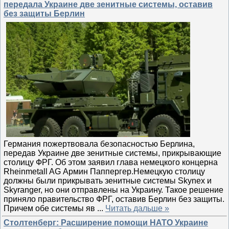
передала Украине две зенитные системы, оставив
без защиты Берлин
Германия пожертвовала безопасностью Берлина,
передав Украине две зенитные системы, прикрывающие
столицу ФРГ. Об этом заявил глава немецкого концерна
Rheinmetall AG Армин Паппергер.Немецкую столицу
должны были прикрывать зенитные системы Skynex и
Skyranger, но они отправлены на Украину. Такое решение
приняло правительство ФРГ, оставив Берлин без защиты.
Причем обе системы яв
...
Читать дальше »
Столтенберг: Расширение помощи НАТО Украине