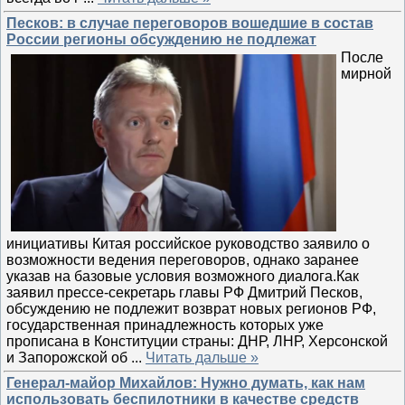
Песков: в случае переговоров вошедшие в состав
России регионы обсуждению не подлежат
После
мирной
инициативы Китая российское руководство заявило о
возможности ведения переговоров, однако заранее
указав на базовые условия возможного диалога.Как
заявил прессе-секретарь главы РФ Дмитрий Песков,
обсуждению не подлежит возврат новых регионов РФ,
государственная принадлежность которых уже
прописана в Конституции страны: ДНР, ЛНР, Херсонской
и Запорожской об
...
Читать дальше »
Генерал-майор Михайлов: Нужно думать, как нам
использовать беспилотники в качестве средств