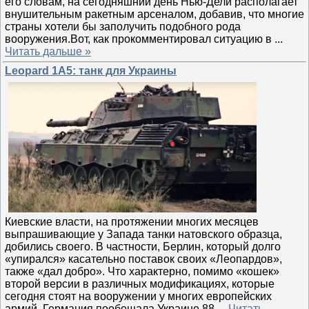
его словам, на сегодняшний день Нью-Дели располагает
внушительным ракетным арсеналом, добавив, что многие
страны хотели бы заполучить подобного рода
вооружения.Вот, как прокомментировал ситуацию в
...
Читать дальше »
Leopard 1А5: танк для Украины
Киевские власти, на протяжении многих месяцев
выпрашивающие у Запада танки натовского образца,
добились своего. В частности, Берлин, который долго
«упирался» касательно поставок своих «Леопардов»,
также «дал добро». Что характерно, помимо «кошек»
второй версии в различных модификациях, которые
сегодня стоят на вооружении у многих европейских
армий, Германия пообещала Украине 88
...
Читать