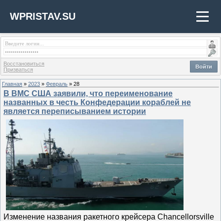
WPRISTAV.SU
Восстановиться
Войти
Призваться
Главная
»
2023
»
Февраль
»
28
В ВМС США заявили, что переименование
названных в честь Конфедерации кораблей не
является переписыванием истории
Изменение названия ракетного крейсера Chancellorsville