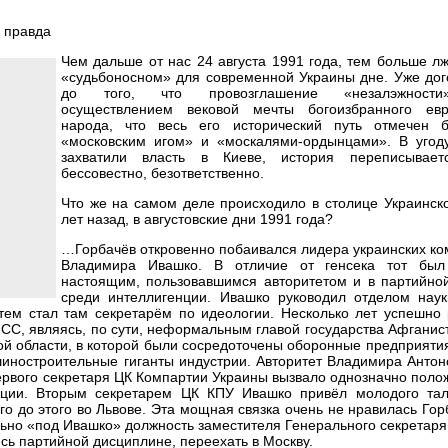
Чем дальше от нас 24 августа 1991 года, тем больше л
«судьбоносном» для современной Украины дне. Уже дог
до того, что провозглашение «незалэжност
осуществлением вековой мечты богоизбранного евр
народа, что весь его исторический путь отмечен 
«московским игом» и «москалями-ордынцами». В угоду
захватили власть в Киеве, история переписывает
бессовестно, безответственно.
Что же на самом деле происходило в столице Украинск
лет назад, в августовские дни 1991 года?
…Горбачёв откровенно побаивался лидера украинских к
Владимира Ивашко. В отличие от генсека тот был
настоящим, пользовавшимся авторитетом и в партийной
среди интеллигенции. Ивашко руководил отделом наук
тем стал там секретарём по идеологии. Несколько лет успешно 
СС, являясь, по сути, неформальным главой государства Афганис
й области, в которой были сосредоточены оборонные предприяти
иностроительные гиганты индустрии. Авторитет Владимира Антон
ервого секретаря ЦК Компартии Украины вызвало однозначно пол
нции. Вторым секретарем ЦК КПУ Ивашко привёл молодого тал
о до этого во Львове. Эта мощная связка очень не нравилась Гор
ально «под Ивашко» должность заместителя Генерального секретар
ь партийной дисциплине, переехать в Москву.