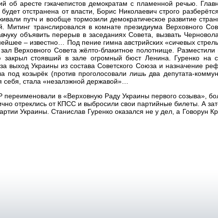
й об аресте гэкачепистов демократам с пламенной речью. Главн
будет отстранена от власти, Борис Николаевич строго разберётс
ивали путч и вообще тормозили демократическое развитие стран
ой. Митинг транслировался в комнате президиума Верховного Со
вчуку объявить перерыв в заседаниях Совета, вызвать Черновол
ейшее – известно… Под пение гимна австрийских «сичевых стрел
зал Верховного Совета жёлто-блакитное полотнище. Разместили 
ю закрыл стоявший в зале огромный бюст Ленина. Гуренко на 
за выход Украины из состава Советского Союза и назначение ре
а под козырёк (против проголосовали лишь два депутата-коммун
ля себя, стала «незалэжной державой»…
Р переименовали в «Верховную Раду Украины первого созыва», б
ично отреклись от КПСС и выбросили свои партийные билеты. А за
ртии Украины. Станислав Гуренко оказался не у дел, а Говорун Кр