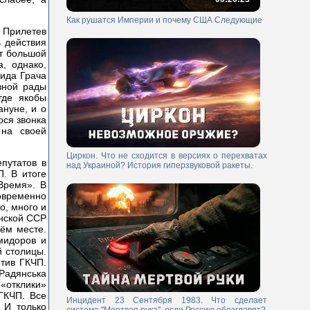
Как рушатся Империи и почему США Следующие
 Прилетев
ь действия
т большой
, однако,
нида Грача
вной рады
где якобы
ануне, и о
ося звонка
 на своей
Циркон. Что не сходится в версиях о перехватах
путатов в
над Украиной? История гиперзвуковой ракеты.
. В итоге
Время». В
новременно
о, много и
инской ССР
оём месте.
мидоров и
й столицы.
отив ГКЧП.
Радянська
«отклики»
ГКЧП. Все
Инцидент 23 Сентября 1983. Что сделает
 И только