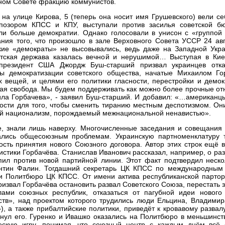
вном Совете фракцию коммунистов.
на улице Кирова, 5 (теперь она носит имя Грушевского) вели с
позором КПСС и КПУ, выступали против засилья советской бю
ли больше демократии. Однако голосовали в унисон с «группой 
ния того, что произошло в зале Верховного Совета УССР 24 авг
ские «демократы» не высовывались, ведь даже на Западной Укр
етская держава казалась вечной и нерушимой… Выступая в Кие
 президент США Джордж Буш-старший призвал украинцев отка
сы демократизации советского общества, начатые Михаилом Го
 вещей, и целями его политики гласности, перестройки и демок
кая свобода. Мы будем поддерживать как можно более прочные о
ла Горбачева», - заявил Буш-старший. И добавил: «…американцы
мости для того, чтобы сменить тиранию местным деспотизмом. Он
ый национализм, порождаемый межнациональной ненавистью».
е, знали лишь наверху. Многочисленные заседания и совещания 
ались общесоюзным проблемам. Украинскую партноменклатуру 
сть принятия нового Союзного договора. Автор этих строк ещё 
стики Горбачёва. Станислав Иванович рассказал, например, о ра
пил против новой партийной линии. Этот факт подтвердил неско
ентин Фалин. Тогдашний секретарь ЦК КПСС по международным
ии Политбюро ЦК КПСС. От имени актива республиканской партор
извал Горбачёва остановить развал Советского Союза, перестать 
лами союзных республик, отказаться от пагубной идеи нового
ств», над проектом которого трудились люди Ельцина, Владимир
, а также прибалтийские политики, приведёт к кровавому разва
ёрнул его. Гуренко и Ивашко оказались на Политбюро в меньшин
ескую игру, понимая, что союзный центр с каждым днём всё 