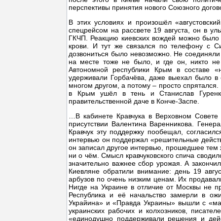
перспективы принятия нового Союзного догов
В этих условиях и произошёл «августовски
спецрейсом на рассвете 19 августа, он в ул
ГКЧП. Реакцию киевских вождей можно было 
крови. И тут же связался по телефону с С
дозвониться было невозможно. Не соединяли
на месте тоже не было, и где он, никто н
Автономной республики Крым в составе «н
удерживали Горбачёва, даже выехал было в с
многом другом, а потому – просто спрятался.
в Крым ушёл в тень и Станислав Гуренк
правительственной даче в Конче-Заспе.
…В кабинете Кравчука в Верховном Совете 
присутствии Валентина Варенникова. Генер
Кравчук эту поддержку пообещал, согласил
интервью он поддержал «решительные действ
он записал другое интервью, прошедшее тем ж
ни о чём. Смысл кравчуковского спича сводил
значительно важнее сбор урожая. А закончил
Киевляне обратили внимание: день 19 авгу
арбузов по очень низким ценам. Их продавали
Нигде на Украине в отличие от Москвы не пр
Республика и её начальство замерли в ожи
Украйина» и «Правда Украины» вышли с «мат
украинских рабочих и колхозников, писате
«единодушно поддерживали решения и дейст