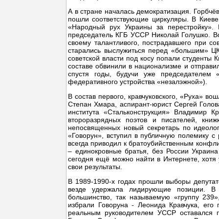
А в стране началась демократизация. Горбчё
пошли соответствующие циркуляры. В Киеве
«Народный рух Украины за перестройку». 
председатель КГБ УССР Николай Голушко. Во
своему талантливого, пострадавшего при сов
старались выслужиться перед «большим» ЦК
советской власти под косу попали студенты 
составе обвинили в национализме и отправил
спустя годы, будучи уже председателем
федеративного устройства «незалэжной»).
В состав первого, кравчуковского, «Руха» в
Степан Хмара, аспирант-юрист Сергей Голов
института «Стальконструкция» Владимир К
второразрядных поэтов и писателей, кни
непосвященных новый секретарь по идеолог
«Говорун», вступил в публичную полемику с
всегда приводил к братоубийственным конфли
– единокровные братья, без России Украин
сегодня ещё можно найти в Интернете, хотя 
свои результаты.
В 1989-1990-х годах прошли выборы депута
везде удержала лидирующие позиции. В 
большинство, так называемую «группу 239
избрали Говоруна - Леонида Кравчука, ег
реальным руководителем УССР оставался 