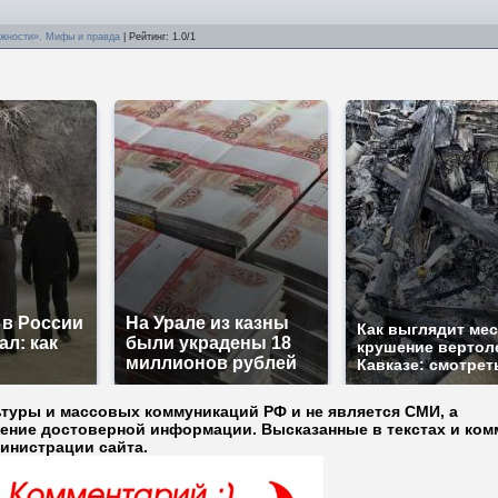
эжности». Мифы и правда
|
Рейтинг
:
1.0
/
1
 в России
На Урале из казны
Как выглядит ме
ал: как
были украдены 18
крушение вертол
миллионов рублей
Кавказе: смотрет
ьтуры и массовых коммуникаций РФ и не является СМИ, а
ление достоверной информации. Высказанные в текстах и ком
министрации сайта.