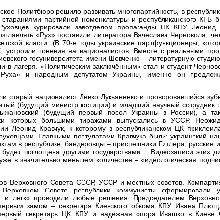
вское Политбюро решило развивать многопартийность, в республи
 стараниями партийной номенклатуры и республиканского КГБ б
Руховцев курировали завотделом пропаганды ЦК КПУ Леонид 
зглавлять «Рух» поставили литератора Вячеслава Черновола, че
етской власти. (В 70-е годы украинские партфункционеры, кото
, устроили гонения на националистов. Вместе с реальными про
Киевского госуниверситета имени Шевченко – литературную студи
и в лагеря. «Политическим заключённым» стал и студент Черново
 «Руха» и народным депутатом Украины, именно он предлож
ошли старый националист Левко Лукьяненко и проворовавшийся зуб
атый (будущий министр юстиции) и младший научный сотрудник п
рыжановский (будущий первый посол Украины в России), а та
жки которых большими тиражами выпускались в УССР. Неожи
ии Леонид Кравчук, к которому в республиканском ЦК приклеила
 руховцами. Главными постулатами Кравчука были: украинский н
ктам в республике; бандеровцы – приспешники Гитлера; русские 
а будет поглощена другими государствами… Видеозаписи этих ди
уже в значительно меньшем количестве – «идеологическая подчи
тов Верховного Совета СССР, УССР и местных советов. Компарти
Верховном Совете республики коммунисты сформировали у
», и легко проводили любые решения. Председателем Верховно
о первым замом – секретаря Киевского обкома КПУ Ивана Плющ
первый секретарь ЦК КПУ и надёжная опора Ивашко в Киеве 