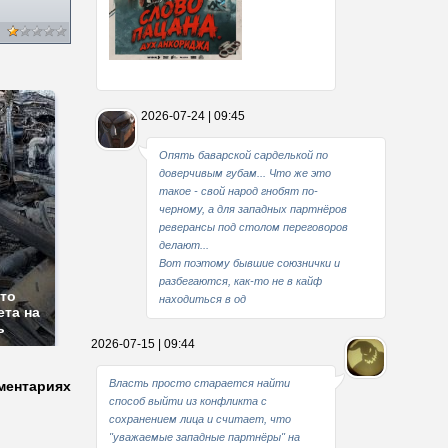
Какие мы стали совестливые..
2026-07-24 | 09:45
В свое время
Опять баварской сарделькой по
доверчивым губам... Что же это
такое - свой народ гнобят по-
черному, а для западных партнёров
реверансы под столом переговоров
делают...
Вот поэтому бывшие союзнички и
разбегаются, как-то не в кайф
сто
находиться в од
ета на
ь
2026-07-15 | 09:44
Власть просто старается найти
ментариях
способ выйти из конфликта с
сохранением лица и считает, что
"уважаемые западные партнёры" на