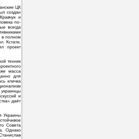
канские ЦК
ыл создан
Кравчук и
ловека по-
рые всегда
тивниками
ю в полном
л. Кстати,
ил проект
ной техник
роектного
кже масса
данно для
сь кличка
ационализм
и украинцы
скуссий и
стка» даёт
я Украины
стойчивое
го Совета
а. Однако
Станислав