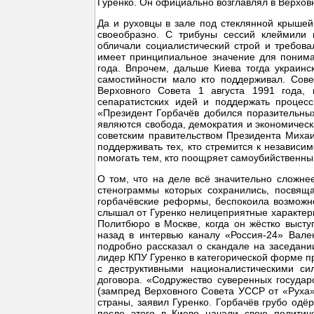
Гуренко. Он официально возглавлял в Верхо
Да и руховцы в зале под стеклянной крышей 
своеобразно. С трибуны сессий клеймили 
обличали социалистический строй и требова
имеет принципиальное значение для понима
года. Впрочем, дальше Киева тогда украин
самостийности мало кто поддерживал. Сов
Верховного Совета 1 августа 1991 года,
сепаратистских идей и поддержать процес
«Президент Горбачёв добился поразительных
являются свобода, демократия и экономичес
советским правительством Президента Михаи
поддерживать тех, кто стремится к независи
помогать тем, кто поощряет самоубийственн
О том, что на деле всё значительно сложне
стенограммы которых сохранились, посвящ
горбачёвские реформы, беспокоила возможно
слышал от Гуренко нелицеприятные характери
Политбюро в Москве, когда он жёстко высту
назад в интервью каналу «Россия-24» Вал
подробно рассказал о скандале на заседан
лидер КПУ Гуренко в категорической форме пр
с деструктивными националистическими си
договора. «Содружество суверенных государ
(зампред Верховного Совета УССР от «Руха»)
страны, заявил Гуренко. Горбачёв грубо од
после этого в Киеве начали свою политич