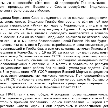
вышла с «шапкой»: «Это военный переворот!» Так называлось 
еля председателя Верховного Совета республики Владимира
учали у Белого дома в Москве.
в здании Верховного Совета в одиночестве со своими помощниками
зь вновь ожила. Владимир Гринёв беспрестанно вёл по ней пер
еры украинского «Руха» во главе с Черноволом сгинули в не
 отправились в Кончу-Заспу на дачу к Гуренко. Председатель К
ни во что не вмешиваться, соблюдать нейтралитет и всячески
в Москве. Сам он на звонки Владимира Крючкова не отвечал. Бо
в его… и. о. министра безопасности новой России. Но это будет 
е начальники во главе с Гуренко вырабатывали свои возможные д
 оценивавший и Горбачёва, и всю его команду, включая Янаева и 
ещании в Конче-Заспе с 19 на 20 августа он призвал своих под
ая и выход Украины из состава СССР. В этом ему резко возразил
ии Юрий Ельченко, считавший что необходимо немедленно потре
еблагонадёжных в столице и на местах и объявить по республ
нко успокоил: такая работа без лишней шумихи уже ведётся. Ок
 5-го управления КГБ УССР генерал Евгений Марчук сосредоточи
 возглавил специальную комиссию чекистов. При определённом
асть КПСС на Украине в полном объёме не составило бы большого
ного отречения от власти Горбачёва среди первоочередных
Гринёва, и новые выборы в Верховный Совет УССР.
аху ГКЧП, так и к его победе. А ускорили провозглашение «нез
 – Гуренко и других – испугала возможность прихода к власти Ел
 столицу прибыли посланники Бориса Николаевича – Сергей Ст
ерховного Совета Украины они обратились к собравшимся де