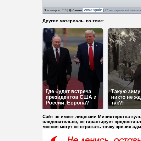
vovanpain
Просмотров
: 610 |
Добавил
:
|
27 лет украинской «незал
Другие материалы по теме:
Где будет встреча
Такую зиму
президентов США и
никто не жд
России: Европа?
так?!
Сайт не имеет лицензии Министерства кул
следовательно, не гарантирует предостав
мнения могут не отражать точку зрения ад