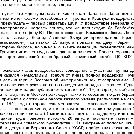
ора ничего хорошего не предвещают.
й путч». Его «дипкурьером» в Киеве стал Валентин Варенников.
ьтимативной форме потребовал от Гуренко и Кравчука поддержат
предугадать – первый секретарь ЦК КПУ предостерёг генерала о
имферополем, надеясь понять, что же происходит. До Горбачёва
 даже по телефону ВЧ. Первого секретаря Крымского обкома Лео
е знал. Замечу: Леонид Иванович (будущий председатель Верхо
езалэжной») попытался 19 августа попасть на дачу «Заря», 
торону Фороса, но узнал и о визите делегации гэкачепистов нак
 Грач возник из неоткуда лишь две недели спустя. После неудавшег
о, организовавший своеобразный «кризисный штаб» ЦК КПУ
несколько часов продолжалось совещание с участием группы де
ал казался неумолимым, требуя от Киева полной поддержки ГКЧП
ся дать интервью Всесоюзной информационной телепрограмме «
ия советского руководства по наведению порядка в стране». Од
е вечером на республиканском канале «УТ-1»; говорил, как обычн
ся к тому, что в Москве происходят какие-то события, но для Укра
 призывом к спокойной работе каждого жителя республики на св
ста 1991 года в городе ознаменовался … массовым завозом по
 во всех концах Киева, и только там толпились жители украинско
оизошло ни единого (!) митинга или пикета в поддержку или пр
дании, куда повернёт история. 20 августа партийные газеты «
ериалами советского руководства». На внутренних полосах шли 
лей и депутатов Верховного Совета УССР, одобрявших создание 
вия советского руководства по наведению порядка в стране».