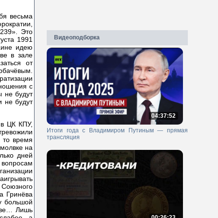
ебя весьма
рократии,
239». Это
Видеоподборка
уста 1991
аине идею
ве в зале
заться от
рбачёвым.
ратизации
тношения с
 не будут
и не будут
04:37:52
в ЦК КПУ,
Итоги года с Владимиром Путиным — прямая
тревожили
трансляция
в то время
змолвке на
лько дней
 вопросам
ганизации
заигрывать
 Союзного
а Гринёва
лу большой
стве… Лишь
слабее, а
00:26:23