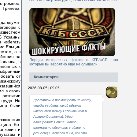
система "Мертвая рука", если Россию обезглавят?
огромное,
 Гринёва,
 да двумя-
еговоры с
известном
ГБ Украины
 избегать
рис Ельцин
потом, а в
ействия на
Порция интересных фактов о КГБ/ФСБ, про
Павлова, в
которые вы вероятно еще не слышали...
чинённых к
 избранный
бовать от
Комментарии
иканскому
азавшийся
2026-08-05 | 09:06
л в своих
 развитии
 труда. На
Достаточно посмотреть на карту,
 мер были
чтобы увидеть какой объект
находится между Геленджиком и
Архипо-Осиповкой. Удар
алэжности»
планировался очень хитро:
ьцина. Во-
формально обвинить в ударе по
анкевич и
резиденции первого лица, как это
путатам и