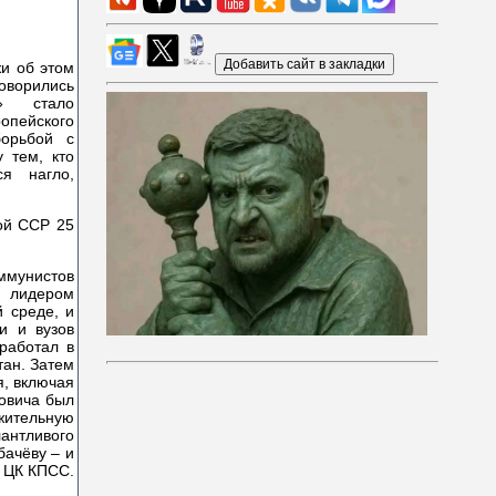
жи об этом
оворились
и» стало
опейского
борьбой с
 тем, кто
ся нагло,
ой ССР 25
оммунистов
 лидером
 среде, и
и и вузов
работал в
тан. Затем
я, включая
овича был
ожительную
антливого
бачёву – и
я ЦК КПСС.