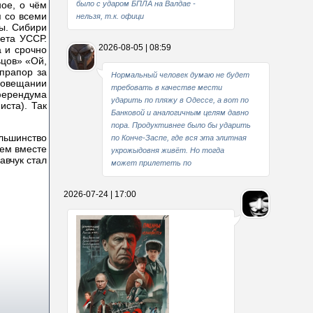
ое, о чём
было с ударом БПЛА на Валдае -
я со всеми
нельзя, т.к. офици
ы. Сибири
вета УССР.
2026-08-05 | 08:59
а и срочно
ьцов» «Ой,
прапор за
Нормальный человек думаю не будет
совещании
требовать в качестве мести
ферендума
ударить по пляжу в Одессе, а вот по
иста). Так
Банковой и аналогичным целям давно
пора. Продуктивнее было бы ударить
ольшинство
по Конче-Заспе, где вся эта элитная
тем вместе
укрожыдовня живёт. Но тогда
авчук стал
может прилететь по
2026-07-24 | 17:00