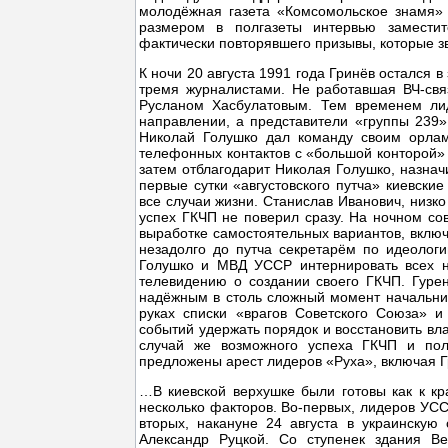
молодёжная газета «Комсомольское знамя» 
размером в полгазеты интервью заместит
фактически повторявшего призывы, которые зв
К ночи 20 августа 1991 года Гринёв остался 
тремя журналистами. Не работавшая ВЧ-свя
Русланом Хасбулатовым. Тем временем лид
направлении, а представители «группы 239»
Николай Голушко дал команду своим орлам 
телефонных контактов с «большой конторой» 
затем отблагодарит Николая Голушко, назначи
первые сутки «августовского путча» киевски
все случаи жизни. Станислав Иванович, низко
успех ГКЧП не поверил сразу. На ночном сов
выработке самостоятельных вариантов, включ
незадолго до путча секретарём по идеолог
Голушко и МВД УССР интернировать всех н
телевидению о создании своего ГКЧП. Гуре
надёжным в столь сложный момент начальник
руках списки «врагов Советского Союза» и
событий удержать порядок и восстановить вл
случай же возможного успеха ГКЧП и пол
предложены арест лидеров «Руха», включая 
…В киевской верхушке были готовы как к кр
несколько факторов. Во-первых, лидеров УССР
вторых, накануне 24 августа в украинскую
Александр Руцкой. Со ступенек здания В