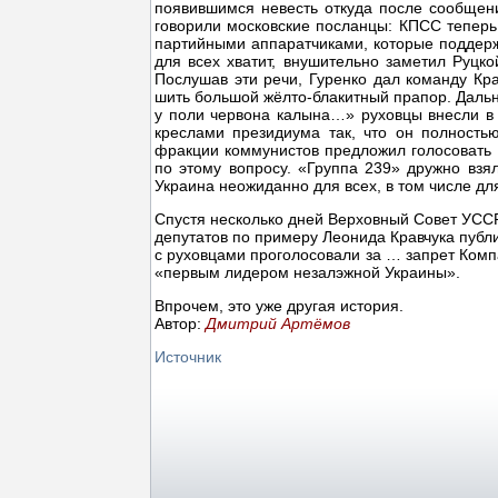
появившимся невесть откуда после сообщени
говорили московские посланцы: КПСС теперь 
партийными аппаратчиками, которые поддерж
для всех хватит, внушительно заметил Руцк
Послушав эти речи, Гуренко дал команду Кра
шить большой жёлто-блакитный прапор. Дальн
у поли червона калына…» руховцы внесли в 
креслами президиума так, что он полность
фракции коммунистов предложил голосовать 
по этому вопросу. «Группа 239» дружно взял
Украина неожиданно для всех, в том числе д
Спустя несколько дней Верховный Совет УСС
депутатов по примеру Леонида Кравчука публ
с руховцами проголосовали за … запрет Компа
«первым лидером незалэжной Украины».
Впрочем, это уже другая история.
Автор:
Дмитрий Артёмов
Источник