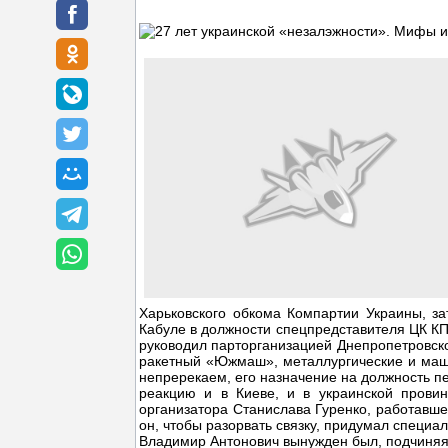
Харьковского обкома Компартии Украины, за
Кабуле в должности спецпредставителя ЦК КП
руководил парторганизацией Днепропетровско
ракетный «Южмаш», металлургические и маш
непререкаем, его назначение на должность п
реакцию и в Киеве, и в украинской прови
организатора Станислава Гуренко, работавшег
он, чтобы разорвать связку, придумал специ
Владимир Антонович вынужден был, подчиняяс