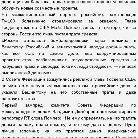
делегация из Каракаса; после переговоров стороны условились
обсудить новые совместные проекты.
На межконтинентальный перелёт российских ракетоносцев
Ту-160 болезненно отреагировали за океаном. Глава
Госдепартамента США Майк Помпео заявил в Твиттере, что со
стороны России это лишь пустая трата средств.
«Россия отправила бомбардировщики через полмира в
Венесуэлу. Российский и венесуэльский народы должны знать,
как всё есть на самом деле: два коррумпированных
правительства разбазаривают государственные средства и
нарушают права и свободы, пока их люди страдают», — написал
американский дипломат.
В Совете Федерации возмутились репликой главы Госдепа США,
посчитав это ненужным вмешательством в российские дела, и
указали Вашингтону на его собственные траты и даже
расточительство.
Первый зампред комитета Совета Федерации по
международным делам Владимир Джабаров прокомментировал
репортеру RT слова Помпео: «Не ему определять, на что тратить
деньги нашему правительству, и не ему давать оценку. Пусть
лучше вспомнит, на что тратятся деньги американских
налогоплательщиков: на все «цветные революции» в Северной