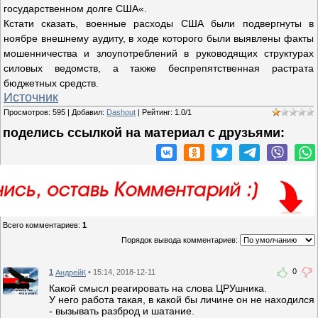
государственном долге США«.
Кстати сказать, военные расходы США были подвергнуты в
ноябре внешнему аудиту, в ходе которого были выявлены факты
мошенничества и злоупотреблений в руководящих структурах
силовых ведомств, а также беспрепятственная растрата
бюджетных средств.
Источник
Просмотров
:
595
|
Добавил
:
Dashout
|
Рейтинг
:
1.0
/
1
поделись ссылкой на материал c друзьями:
Всего комментариев
:
1
Порядок вывода комментариев:
0
1
• 15:14, 2018-12-11
АндрейК
Какой смысл реагировать на слова ЦРУшника.
У него работа такая, в какой бы личине он не находился
- вызывать разброд и шатание.