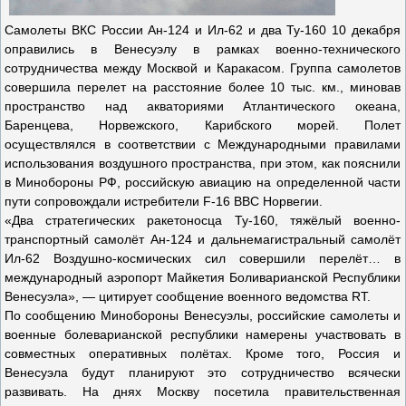
Самолеты ВКС России Ан-124 и Ил-62 и два Ту-160 10 декабря
оправились в Венесуэлу в рамках военно-технического
сотрудничества между Москвой и Каракасом. Группа самолетов
совершила перелет на расстояние более 10 тыс. км., миновав
пространство над акваториями Атлантического океана,
Баренцева, Норвежского, Карибского морей. Полет
осуществлялся в соответствии с Международными правилами
использования воздушного пространства, при этом, как пояснили
в Минобороны РФ, российскую авиацию на определенной части
пути сопровождали истребители F-16 ВВС Норвегии.
«Два стратегических ракетоносца Ту-160, тяжёлый военно-
транспортный самолёт Ан-124 и дальнемагистральный самолёт
Ил-62 Воздушно-космических сил совершили перелёт… в
международный аэропорт Майкетия Боливарианской Республики
Венесуэла», — цитирует сообщение военного ведомства RT.
По сообщению Минобороны Венесуэлы, российские самолеты и
военные болеварианской республики намерены участвовать в
совместных оперативных полётах. Кроме того, Россия и
Венесуэла будут планируют это сотрудничество всячески
развивать. На днях Москву посетила правительственная