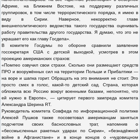
Африке, на Ближнем Востоке, на поддержку различных
группировок, в том числе террористического порядка, я имею в
виду в Сирии. Наверное, некорректно главе
внешнеполитического ведомства такого государства оценивать
работу правительства другого государства. Я думаю, что это не
украшает его как главу Госдепа».
В комитете Госдумы по обороне сравнили заявление
госсекретаря США с детской выходкой, усмотрев в этом
проекцию американских страхов:
«Помпео озвучил свои страхи. Сколько они размещают средств
ПРО и вооружённых сил на территории Польши и Прибалтики —
на воре и шапка горит. Обращать на это внимания не стоит. Это
просто смех в голос, какой-то детский сад. Страна, которая
обложила всю Россию вокруг военными базами, непонятно, что
ей нужно в Европе», — цитирует первого зампреда комитета
Александра Шерина RT.
Руководитель комитета Совфеда по информационной политике
Алексей Пушков также посоветовал американцам заняться
подсчетом своих баснословных трат, напомнив о
«бессмысленных ракетных ударах по Сирии«, «безнадёжной
войне в Афганистане» и в конце концов о «чудовищном