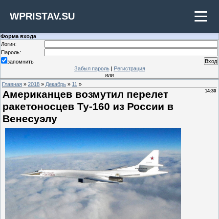
WPRISTAV.SU
Форма входа
Логин:
Пароль:
запомнить
Забыл пароль
|
Регистрация
или
Главная
»
2018
»
Декабрь
»
11
»
Американцев возмутил перелет
14:30
ракетоносцев Ту-160 из России в
Венесуэлу