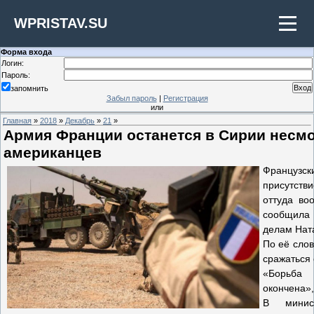
WPRISTAV.SU
Форма входа
Логин:
Пароль:
запомнить
Забыл пароль
|
Регистрация
или
Главная
»
2018
»
Декабрь
»
21
»
Армия Франции останется в Сирии несмо
американцев
Француз
присутств
оттуда во
сообщила
делам Нат
По её сло
сражаться
«Борьба
окончена»,
В минис