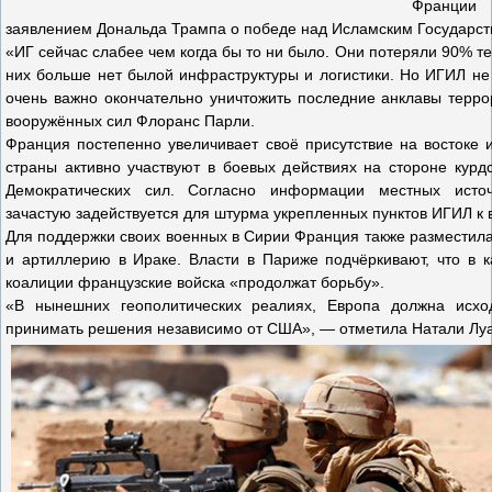
Франции
заявлением Дональда Трампа о победе над Исламским Государст
«ИГ сейчас слабее чем когда бы то ни было. Они потеряли 90% те
них больше нет былой инфраструктуры и логистики. Но ИГИЛ не 
очень важно окончательно уничтожить последние анклавы терро
вооружённых сил Флоранс Парли.
Франция постепенно увеличивает своё присутствие на востоке 
страны активно участвуют в боевых действиях на стороне кур
Демократических сил. Согласно информации местных источ
зачастую задействуется для штурма укрепленных пунктов ИГИЛ к 
Для поддержки своих военных в Сирии Франция также разместил
и артиллерию в Ираке. Власти в Париже подчёркивают, что в 
коалиции французские войска «продолжат борьбу».
«В нынешних геополитических реалиях, Европа должна исхо
принимать решения независимо от США», — отметила Натали Луа