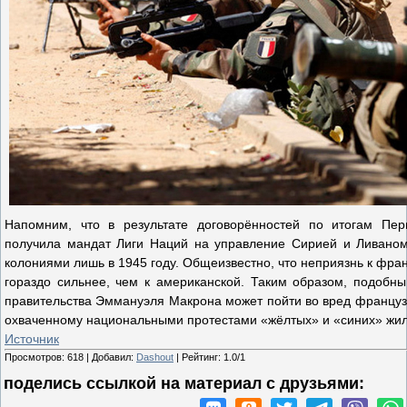
Напомним, что в результате договорённостей по итогам Пе
получила мандат Лиги Наций на управление Сирией и Ливаном
колониями лишь в 1945 году. Общеизвестно, что неприязнь к фра
гораздо сильнее, чем к американской. Таким образом, подобн
правительства Эммануэля Макрона может пойти во вред французс
охваченному национальными протестами «жёлтых» и «синих» жил
Источник
Просмотров
:
618
|
Добавил
:
Dashout
|
Рейтинг
:
1.0
/
1
поделись ссылкой на материал c друзьями: