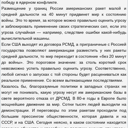
победу в ядерном конфликте.
Размещение у границ России американских ракет малой и
средней дальности на 40 минут придвинет мир к состоянию
войны. Это то время, за которое можно правильно оценить угрозу
и заблокировать применение своих стратегических сил, если это
угроза случайная — например, следствие ошибки какой-нибудь
вычислительной машины.
Если США выходят из договора РСМД, а приграничные с Россией
государства позволяют американцам разместить у них ракеты
средней дальности, то мир переходит в состояние «без 20 минут
до войны». Это пороговое значение: за столь короткий срок
невозможно успеть правильно оценить угрозу. Соответственно,
любой сигнал о запусках с той стороны будет расцениваться как
реальное применение. Со всеми вытекающими последствиями.
Казалось бы, благоразумные политики в западных странах не
могут не понимать, какую угрозу несут им американские базы в
свете вероятного отказа от ДРСМД. В 80-е годы в Европе было
мощнейшее движение за мир. Сотни тысяч людей выходили на
демонстрации. И переговоры по этим ракетам проходили под
большим прессингом общественности, которая давила и на
СССР, и на США. Сегодня неясно, в каком состоянии находится