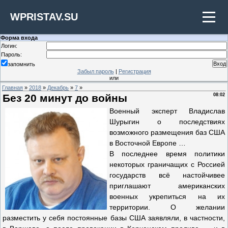
WPRISTAV.SU
Форма входа
Логин:
Пароль:
запомнить
Забыл пароль
|
Регистрация
или
Главная
»
2018
»
Декабрь
»
7
»
Без 20 минут до войны
08:02
Военный эксперт Владислав
Шурыгин о последствиях
возможного размещения баз США
в Восточной Европе …
В последнее время политики
некоторых граничащих с Россией
государств всё настойчивее
приглашают американских
военных укрепиться на их
территории. О желании
разместить у себя постоянные базы США заявляли, в частности,