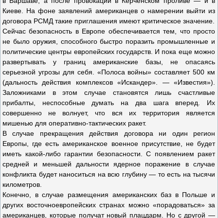
в Варшаве, а после провокации в Керченском проливе — и в
Киеве. На фоне заявлений американцев о намерении выйти из
договора РСМД такие приглашения имеют критическое значение.
Сейчас безопасность в Европе обеспечивается тем, что просто
не было оружия, способного быстро поразить промышленные и
политические центры европейских государств. И пока еще можно
развертывать у границ американские базы, не опасаясь
серьезной угрозы для себя. «Полоса войны» составляет 500 км
(дальность действия комплексов «Искандер». — «Известия»).
Заложниками в этом случае становятся лишь счастливые
прибалты, неспособные думать на два шага вперед. Их
совершенно не волнует, что вся их территория является
мишенью для оперативно-тактических ракет.
В случае прекращения действия договора ни один регион
Европы, где есть американское военное присутствие, не будет
иметь какой-либо гарантии безопасности. С появлением ракет
средней и меньшей дальности ядерное поражение в случае
конфликта будет наноситься на всю глубину — то есть на тысячи
километров.
Конечно, в случае размещения американских баз в Польше и
других восточноевропейских странах можно «порадоваться» за
американцев, которые получат новый плацдарм. Но с другой —