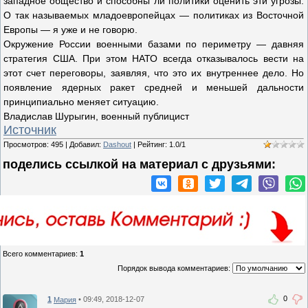
западное общество и способны ли политики оценить эти угрозы.
О так называемых младоевропейцах — политиках из Восточной
Европы — я уже и не говорю.
Окружение России военными базами по периметру — давняя
стратегия США. При этом НАТО всегда отказывалось вести на
этот счет переговоры, заявляя, что это их внутреннее дело. Но
появление ядерных ракет средней и меньшей дальности
принципиально меняет ситуацию.
Владислав Шурыгин, военный публицист
Источник
Просмотров
:
495
|
Добавил
:
Dashout
|
Рейтинг
:
1.0
/
1
поделись ссылкой на материал c друзьями:
Всего комментариев
:
1
Порядок вывода комментариев:
0
1
• 09:49, 2018-12-07
Мария