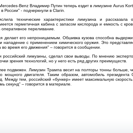
ercedes-Benz Владимир Путин теперь ездит в лимузине Aurus Kort
 в России"
- подчеркнули в Clarin.
ислила технические характеристики лимузина и рассказала 
меется герметичная кабина с запасом кислорода и емкость с кров
ь оперативное переливание.
рая делает его непроницаемым. Обшивка кузова способна выдержи
 и нападение с применением химического оружия. Это представля
 во время его движения"
– говорится в сообщении.
й и российский лимузины, сделал свои выводы. По мнению эксперт
очки зрения технологий, но у него есть ряд других преимуществ.
олее подвижен. Лимузин Трампа весит на полторы тонны больше, ч
го мощного двигателя. Таким образом, автомобиль президента
унд. Между тем, российский «бункер» имеет максимальную скорость
емь секунд"
– говорится в материале.