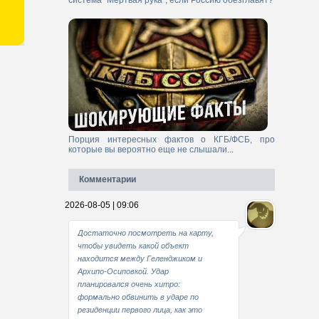
система "Мертвая рука", если Россию обезглавят?
Порция интересных фактов о КГБ/ФСБ, про
которые вы вероятно еще не слышали...
Комментарии
2026-08-05 | 09:06
Достаточно посмотреть на карту,
чтобы увидеть какой объект
находится между Геленджиком и
Архипо-Осиповкой. Удар
планировался очень хитро:
формально обвинить в ударе по
резиденции первого лица, как это