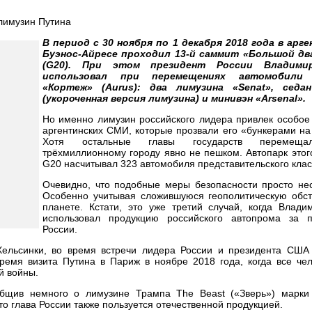
В период с 30 ноября по 1 декабря 2018 года в арг
Буэнос-Айресе проходил 13-й саммит «Большой дв
(G20). При этом президент России Владими
использовал при перемещениях автомобили 
«Кортеж» (Aurus): два лимузина «Senat», седан
(укороченная версия лимузина) и минивэн «Arsenal».
Но именно лимузин российского лидера привлек особое
аргентинских СМИ, которые прозвали его «бункерами на
Хотя остальные главы государств перемеща
трёхмиллионному городу явно не пешком. Автопарк это
G20 насчитывал 323 автомобиля представительского клас
Очевидно, что подобные меры безопасности просто не
Особенно учитывая сложившуюся геополитическую обст
планете. Кстати, это уже третий случай, когда Влади
использовал продукцию российского автопрома за 
России.
Хельсинки, во время встречи лидера России и президента США
ремя визита Путина в Париж в ноябре 2018 года, когда все чел
й войны.
общив немного о лимузине Трампа The Beast («Зверь») марки C
то глава России также пользуется отечественной продукцией.