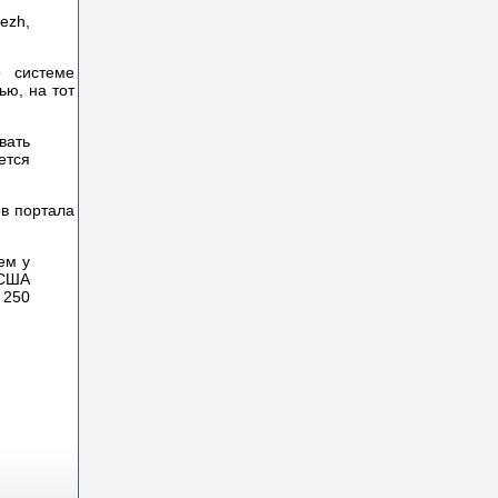
ezh,
о системе
ью, на тот
вать
ется
ов портала
ем у
 США
 250