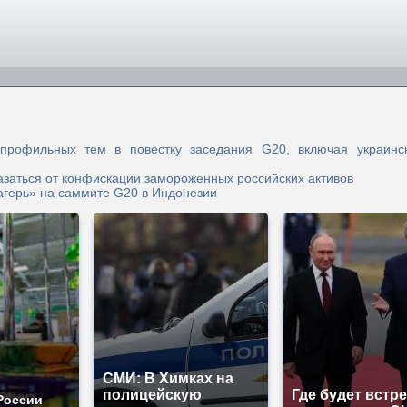
рофильных тем в повестку заседания G20, включая украинск
тказаться от конфискации замороженных российских активов
лагерь» на саммите G20 в Индонезии
СМИ: В Химках на
полицейскую
Где будет встр
России