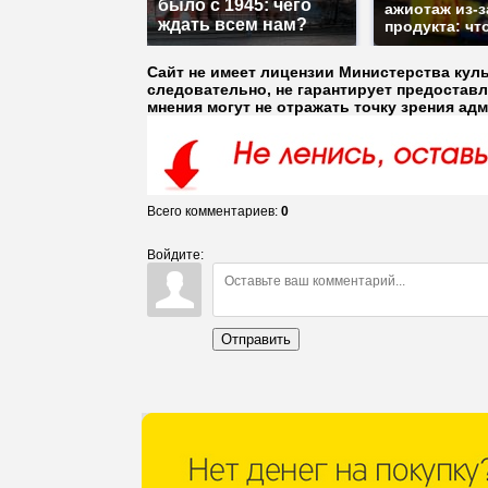
было с 1945: чего
ажиотаж из-з
ждать всем нам?
продукта: чт
Сайт не имеет лицензии Министерства кул
следовательно, не гарантирует предостав
мнения могут не отражать точку зрения ад
Всего комментариев
:
0
Войдите:
Отправить