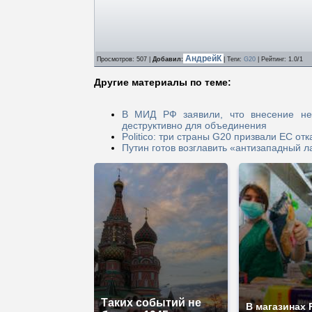
АндрейК
Просмотров
: 507 |
Добавил
:
|
Теги
:
G20
|
Рейтинг
:
1.0
/
1
Другие материалы по теме:
В МИД РФ заявили, что внесение неп
деструктивно для объединения
Politico: три страны G20 призвали ЕС о
Путин готов возглавить «антизападный 
Таких событий не
В магазинах 