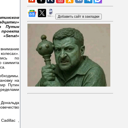
ентинском
адцатки»
р Путин
проекта
 «Senat»
 внимание
 колесах».
лись по
го саммита
са.
обходимы.
ановку на
мир Путин
пределами
 Дональда
овечество
adillac ,