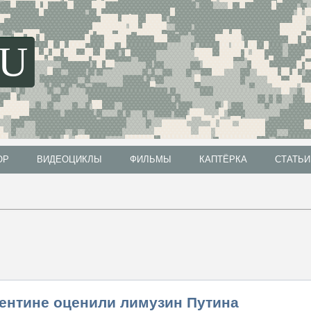
SU
ОР
ВИДЕОЦИКЛЫ
ФИЛЬМЫ
КАПТЁРКА
СТАТЬИ
ОР
ВИДЕОЦИКЛЫ
ФИЛЬМЫ
КАПТЁРКА
СТАТЬИ
гентине оценили лимузин Путина