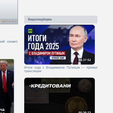
Видеоподборка
ий сюжет,
04:37:52
Итоги года с Владимиром Путиным — прямая
трансляция
еча
00:26:23