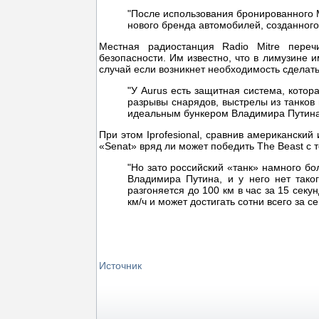
"После использования бронированного M
нового бренда автомобилей, созданного
Местная радиостанция Radio Mitre переч
безопасности. Им известно, что в лимузине и
случай если возникнет необходимость сделат
"У Aurus есть защитная система, кото
разрывы снарядов, выстрелы из танков
идеальным бункером Владимира Путина
При этом Iprofesional, сравнив американски
«Senat» вряд ли может победить The Beast с т
"Но зато российский «танк» намного б
Владимира Путина, и у него нет тако
разгоняется до 100 км в час за 15 сек
км/ч и может достигать сотни всего за с
Источник