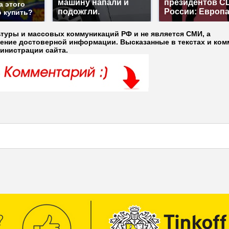
машину напали и
президентов С
а этого
подожгли.
России: Европ
о купить?
ьтуры и массовых коммуникаций РФ и не является СМИ, а
ление достоверной информации. Высказанные в текстах и ком
министрации сайта.