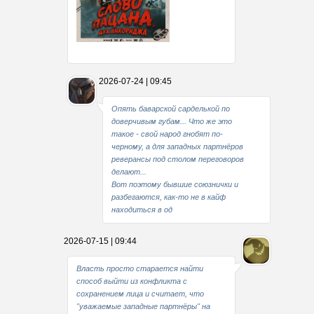
Какие мы стали совестливые..
2026-07-24 | 09:45
В свое время
Опять баварской сарделькой по
доверчивым губам... Что же это
такое - свой народ гнобят по-
черному, а для западных партнёров
реверансы под столом переговоров
делают...
Вот поэтому бывшие союзнички и
разбегаются, как-то не в кайф
находиться в од
2026-07-15 | 09:44
Власть просто старается найти
способ выйти из конфликта с
сохранением лица и считает, что
"уважаемые западные партнёры" на