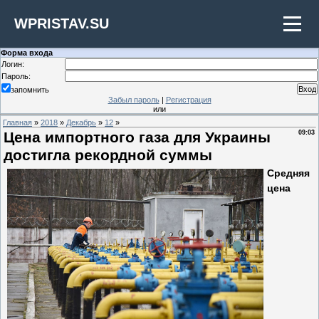
WPRISTAV.SU
Форма входа
Логин:
Пароль:
запомнить
Забыл пароль
|
Регистрация
или
Главная
»
2018
»
Декабрь
»
12
»
Цена импортного газа для Украины
09:03
достигла рекордной суммы
Средняя
цена