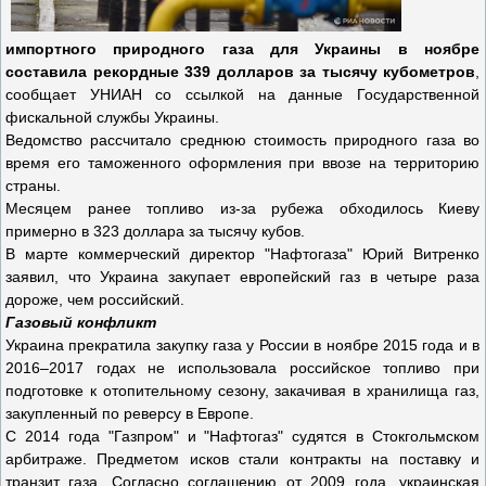
импортного природного газа для Украины в ноябре
составила рекордные 339 долларов за тысячу кубометров
,
сообщает УНИАН со ссылкой на данные Государственной
фискальной службы Украины.
Ведомство рассчитало среднюю стоимость природного газа во
время его таможенного оформления при ввозе на территорию
страны.
Месяцем ранее топливо из-за рубежа обходилось Киеву
примерно в 323 доллара за тысячу кубов.
В марте коммерческий директор "Нафтогаза" Юрий Витренко
заявил, что Украина закупает европейский газ в четыре раза
дороже, чем российский.
Газовый конфликт
Украина прекратила закупку газа у России в ноябре 2015 года и в
2016–2017 годах не использовала российское топливо при
подготовке к отопительному сезону, закачивая в хранилища газ,
закупленный по реверсу в Европе.
С 2014 года "Газпром" и "Нафтогаз" судятся в Стокгольмском
арбитраже. Предметом исков стали контракты на поставку и
транзит газа. Согласно соглашению от 2009 года, украинская