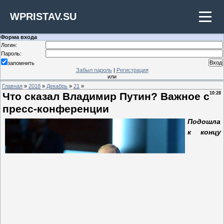
WPRISTAV.SU
Форма входа
Логин:
Пароль:
запомнить
Забыл пароль
|
Регистрация
или
Главная
»
2018
»
Декабрь
»
21
»
Что сказал Владимир Путин? Важное с
10:28
пресс-конференции
Подошла
к концу