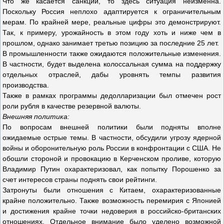
Что же касается санкций, то здесь ситуация неизменна.
Поскольку Россия неплохо адаптируется к ограничительным
мерам. По крайней мере, реальные цифры это демонстрируют.
Так, к примеру, урожайность в этом году хоть и ниже чем в
прошлом, однако занимает третью позицию за последние 25 лет.
В промышленности также ожидаются положительные изменения.
В частности, будет выделена колоссальная сумма на поддержку
отдельных отраслей, дабы уровнять темпы развития
производства.
Также в рамках программы дедолларизации был отмечен рост
роли рубля в качестве резервной валюты.
Внешняя политика:
По вопросам внешней политики были подняты вполне
ожидаемые острые темы. В частности, обсудили угрозу ядерной
войны и оборонительную роль России в конфронтации с США. Не
обошли стороной и провокацию в Керченском проливе, которую
Владимир Путин охарактеризовал, как попытку Порошенко за
счет интересов страны поднять свои рейтинги.
Затронуты были отношения с Китаем, охарактеризованные
крайне положительно. Также возможность перемирия с Японией
и достижения крайне точки недоверия в российско-британских
отношениях. Отдельное внимание было уделено возможной