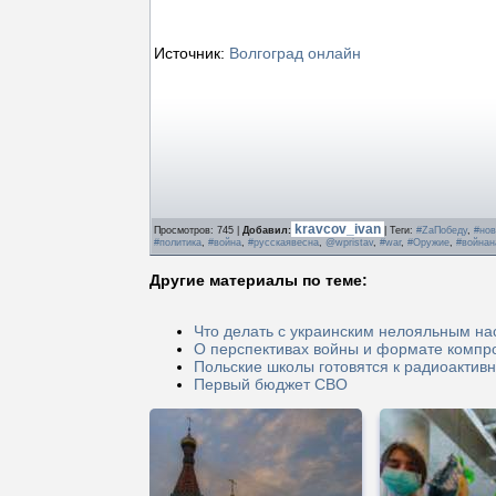
Источник:
Волгоград онлайн
kravcov_ivan
Просмотров
: 745 |
Добавил
:
|
Теги
:
#ZаПобеду
,
#нов
#политика
,
#война
,
#русскаявесна
,
@wpristav
,
#war
,
#Оружие
,
#войнан
Другие материалы по теме:
Что делать с украинским нелояльным н
О перспективах войны и формате компр
Польские школы готовятся к радиоактив
Первый бюджет СВО