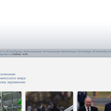
ости
,
#СилаVПравде
,
#войнанаукраине
,
#Спецоперация
,
#мобилизация
,
#антимайдан
,
#СвоихНеБроса
адонбассе
|
Рейтинг
:
4.0
/
1
аселением
омиссного мира
ному заражению