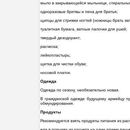
мыло в закрывающейся мыльнице, стиральны
одноразовые бритвы и пена для бритья;
щипцы для стрижки ногтей (ножницы брать за
туалетная бумага, ватные палочки для ушей;
твердый дезодорант;
расческа;
лейкопластырь;
щетка для чистки обуви;
носовой платок.
Одежда
Одежда по сезону, необязательно новая.
В гражданской одежде будущему армейцу пр
обмундирования.
Продукты
Рекомендуется взять продукты питания из расч
еда в порциях из расчета на один прием пищи