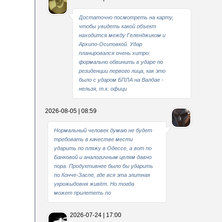
Достаточно посмотреть на карту,
чтобы увидеть какой объект
находится между Геленджиком и
Архипо-Осиповкой. Удар
планировался очень хитро:
формально обвинить в ударе по
резиденции первого лица, как это
было с ударом БПЛА на Валдае -
нельзя, т.к. офици
2026-08-05 | 08:59
Нормальный человек думаю не будет
требовать в качестве мести
ударить по пляжу в Одессе, а вот по
Банковой и аналогичным целям давно
пора. Продуктивнее было бы ударить
по Конче-Заспе, где вся эта элитная
укрожыдовня живёт. Но тогда
может прилететь по
2026-07-24 | 17:00