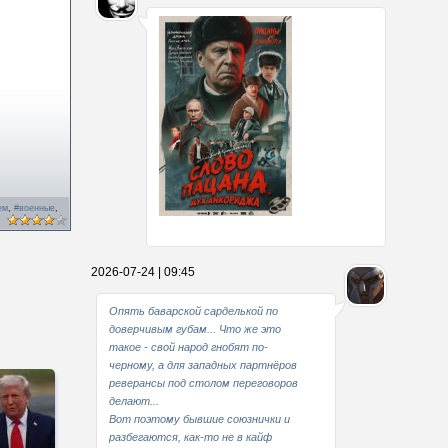
ем
,
#военные
,
Какие мы стали совестливые..
2026-07-24 | 09:45
В свое время
Опять баварской сарделькой по
доверчивым губам... Что же это
такое - свой народ гнобят по-
черному, а для западных партнёров
реверансы под столом переговоров
делают...
Вот поэтому бывшие союзнички и
разбегаются, как-то не в кайф