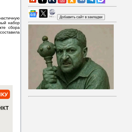
астичную
тный набор
кте сбора
 составила