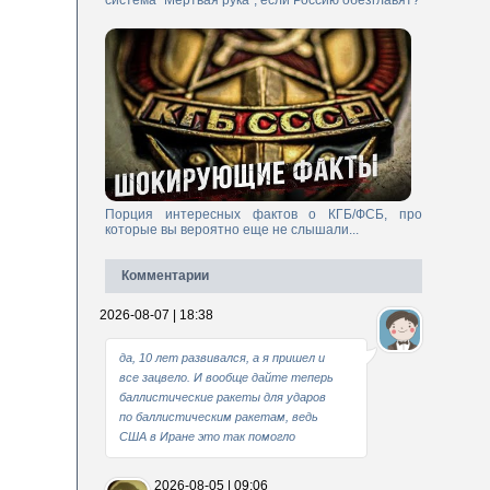
система "Мертвая рука", если Россию обезглавят?
Порция интересных фактов о КГБ/ФСБ, про
которые вы вероятно еще не слышали...
Комментарии
2026-08-07 | 18:38
да, 10 лет развивался, а я пришел и
все зацвело. И вообще дайте теперь
баллистические ракеты для ударов
по баллистическим ракетам, ведь
США в Иране это так помогло
2026-08-05 | 09:06