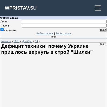
WPRISTAV.SU
Форма входа
Логин:
Пароль:
запомнить
Забыл пароль
|
Регистрация
или
Главная
»
2018
»
Декабрь
»
14
»
Дефицит техники: почему Украине
08:02
пришлось вернуть в строй "Шилки"