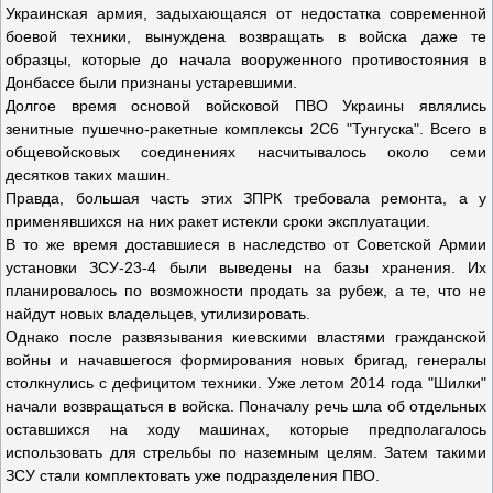
Украинская армия, задыхающаяся от недостатка современной
боевой техники, вынуждена возвращать в войска даже те
образцы, которые до начала вооруженного противостояния в
Донбассе были признаны устаревшими.
Долгое время основой войсковой ПВО Украины являлись
зенитные пушечно-ракетные комплексы 2С6 "Тунгуска". Всего в
общевойсковых соединениях насчитывалось около семи
десятков таких машин.
Правда, большая часть этих ЗПРК требовала ремонта, а у
применявшихся на них ракет истекли сроки эксплуатации.
В то же время доставшиеся в наследство от Советской Армии
установки ЗСУ-23-4 были выведены на базы хранения. Их
планировалось по возможности продать за рубеж, а те, что не
найдут новых владельцев, утилизировать.
Однако после развязывания киевскими властями гражданской
войны и начавшегося формирования новых бригад, генералы
столкнулись с дефицитом техники. Уже летом 2014 года "Шилки"
начали возвращаться в войска. Поначалу речь шла об отдельных
оставшихся на ходу машинах, которые предполагалось
использовать для стрельбы по наземным целям. Затем такими
ЗСУ стали комплектовать уже подразделения ПВО.