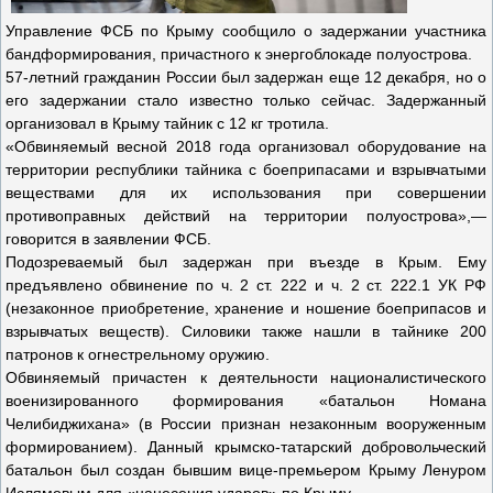
Управление ФСБ по Крыму сообщило о задержании участника
бандформирования, причастного к энергоблокаде полуострова.
57-летний гражданин России был задержан еще 12 декабря, но о
его задержании стало известно только сейчас. Задержанный
организовал в Крыму тайник с 12 кг тротила.
«Обвиняемый весной 2018 года организовал оборудование на
территории республики тайника с боеприпасами и взрывчатыми
веществами для их использования при совершении
противоправных действий на территории полуострова»,—
говорится в заявлении ФСБ.
Подозреваемый был задержан при въезде в Крым. Ему
предъявлено обвинение по ч. 2 ст. 222 и ч. 2 ст. 222.1 УК РФ
(незаконное приобретение, хранение и ношение боеприпасов и
взрывчатых веществ). Силовики также нашли в тайнике 200
патронов к огнестрельному оружию.
Обвиняемый причастен к деятельности националистического
военизированного формирования «батальон Номана
Челибиджихана» (в России признан незаконным вооруженным
формированием). Данный крымско-татарский добровольческий
батальон был создан бывшим вице-премьером Крыму Ленуром