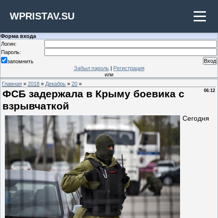
WPRISTAV.SU
Форма входа
Логин:
Пароль:
запомнить
Забыл пароль
|
Регистрация
или
Главная
»
2018
»
Декабрь
»
20
»
ФСБ задержала в Крыму боевика с
06:12
взрывчаткой
Сегодня