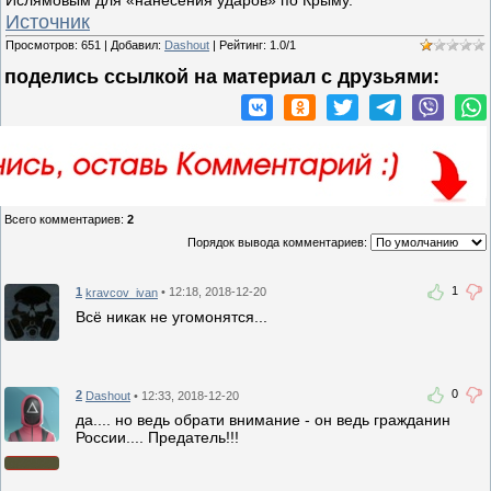
Ислямовым для «нанесения ударов» по Крыму.
Источник
Просмотров
:
651
|
Добавил
:
Dashout
|
Рейтинг
:
1.0
/
1
поделись ссылкой на материал c друзьями:
Всего комментариев
:
2
Порядок вывода комментариев:
1
1
• 12:18, 2018-12-20
kravcov_ivan
Всё никак не угомонятся...
0
2
• 12:33, 2018-12-20
Dashout
да.... но ведь обрати внимание - он ведь гражданин
России.... Предатель!!!