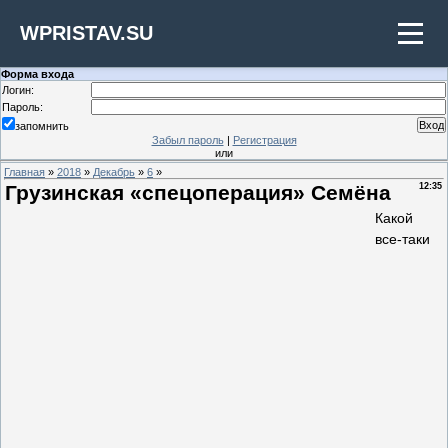
WPRISTAV.SU
Форма входа
Логин:
Пароль:
запомнить
Забыл пароль
|
Регистрация
или
Главная
»
2018
»
Декабрь
»
6
»
Грузинская «спецоперация» Семёна
12:35
Какой
все-таки