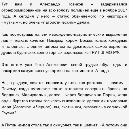
Тут вам и Александр Новиков – задерживался
отреформированной на всю голову полицией еще в ноябре 2017
года. А сегодня у него – статус обвиняемого по некоторым
«мутным», но очень «патриотическим» делам.
Как посмотришь на эти изможденно-патриотические выражения
лиц – плакать хочется. Навзрыд, хором. Босые, голые, холодные
и голодные, с одним автоматом на десятерых самоотверженно
душили бурятских конно-горных водолазов из ГРУ ГШ МО РФ.
Это потом уже Петр Алексеевич своей грудью обул, одел и
накормил самую сильную армию на континенте. А тогда…
Но, взрыднув, хочется спросить у этих «патриотов» — почему…
Почему, когда путинские танки готовятся совершить бросок на
Бердянск, Мариуполь и, далее – через Бердичев на Париж, когда
орды бурятов готовы засыпать выкопанные древними шумерами
моря (Азовское и Черное), вы, скотыняки, оказались в солнечной
Грузии?
А Путин из-под стола так и охмуряет, так и шепчет: «А потому они