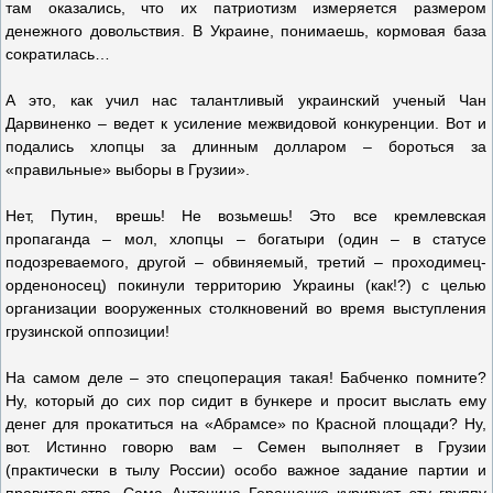
там оказались, что их патриотизм измеряется размером
денежного довольствия. В Украине, понимаешь, кормовая база
сократилась…
А это, как учил нас талантливый украинский ученый Чан
Дарвиненко – ведет к усиление межвидовой конкуренции. Вот и
подались хлопцы за длинным долларом – бороться за
«правильные» выборы в Грузии».
Нет, Путин, врешь! Не возьмешь! Это все кремлевская
пропаганда – мол, хлопцы – богатыри (один – в статусе
подозреваемого, другой – обвиняемый, третий – проходимец-
орденоносец) покинули территорию Украины (как!?) с целью
организации вооруженных столкновений во время выступления
грузинской оппозиции!
На самом деле – это спецоперация такая! Бабченко помните?
Ну, который до сих пор сидит в бункере и просит выслать ему
денег для прокатиться на «Абрамсе» по Красной площади? Ну,
вот. Истинно говорю вам – Семен выполняет в Грузии
(практически в тылу России) особо важное задание партии и