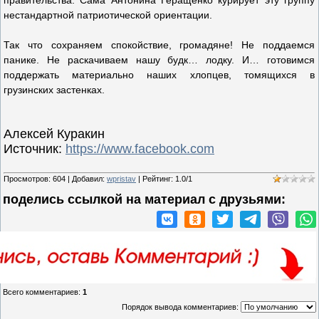
правительства. Сама Антонина Геращенко курирует эту группу
нестандартной патриотической ориентации.
Так что сохраняем спокойствие, громадяне! Не поддаемся
панике. Не раскачиваем нашу будк… лодку. И… готовимся
поддержать материально наших хлопцев, томящихся в
грузинских застенках.
Алексей Куракин
Источник:
https://www.facebook.com
Просмотров
:
604
|
Добавил
:
wpristav
|
Рейтинг
:
1.0
/
1
поделись ссылкой на материал c друзьями:
Всего комментариев
:
1
Порядок вывода комментариев: