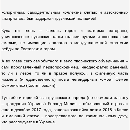
колоритный, самодеятельный коллектив клятых и автохтонных
«патриотов» был задержан грузинской полицией!
Куда ни глянь – сплошь герои и матерые ветераны,
уничтожавшие путинские танки голыми руками и совершавшие
смелые, не имеющие аналогов в междупланетной стратегии
рейды по Ростовским горам.
А во главе сего самобытного и зело творческого объединения –
сам прославленный первопроходимец, неоднократно раненый,
то ли в левое, то ли в правое полужо… в филейную часть
нижнего (и единственного) мозга легендарный комбат Семен
Семенченко (Костя Гришин).
Тут тебе и горячий сын грузинского народа (по совместительству
– гражданин Украины) Роланд Мелия – объявленный в розыск
еще в декабре 2017 года, задерживавшийся летом 2018 в Киеве
и имеющий статус… подозреваемого по криминальному делу,
что расследуется в Украине.