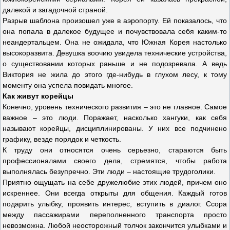
далекой и загадочной страной.
Разрыв шаблона произошел уже в аэропорту. Ей показалось, что
она попала в далекое будущее и почувствовала себя каким-то
неандертальцем. Она не ожидала, что Южная Корея настолько
высокоразвита. Девушка воочию увидела технические устройства,
о существовании которых раньше и не подозревала. А ведь
Виктория не жила до этого где-нибудь в глухом лесу, к тому
моменту она успела повидать многое.
Как живут корейцы
Конечно, уровень технического развития – это не главное. Самое
важное – это люди. Поражает, насколько хангуки, как себя
называют корейцы, дисциплинированы. У них все подчинено
графику, везде порядок и четкость.
К труду они относятся очень серьезно, стараются быть
профессионалами своего дела, стремятся, чтобы работа
выполнялась безупречно. Эти люди – настоящие трудоголики.
Приятно ощущать на себе дружелюбие этих людей, причем оно
искреннее. Они всегда открыты для общения. Каждый готов
подарить улыбку, проявить интерес, вступить в диалог. Ссора
между пассажирами переполненного транспорта просто
невозможна. Любой неосторожный толчок закончится улыбками и