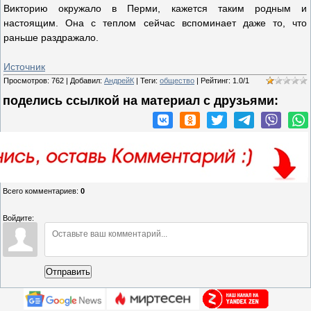
Викторию окружало в Перми, кажется таким родным и
настоящим. Она с теплом сейчас вспоминает даже то, что
раньше раздражало.
Источник
Просмотров
:
762
|
Добавил
:
АндрейК
|
Теги
:
общество
|
Рейтинг
:
1.0
/
1
поделись ссылкой на материал c друзьями:
Всего комментариев
:
0
Войдите:
Отправить