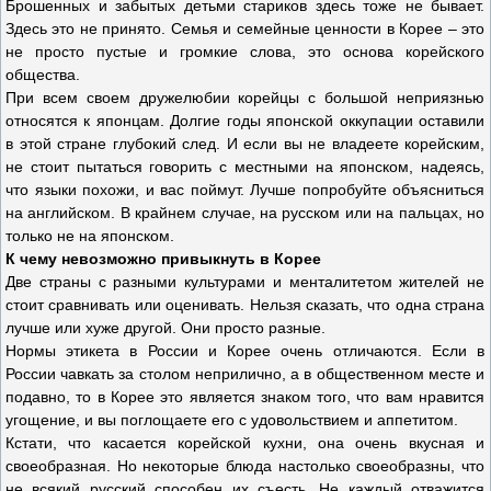
Брошенных и забытых детьми стариков здесь тоже не бывает.
Здесь это не принято. Семья и семейные ценности в Корее – это
не просто пустые и громкие слова, это основа корейского
общества.
При всем своем дружелюбии корейцы с большой неприязнью
относятся к японцам. Долгие годы японской оккупации оставили
в этой стране глубокий след. И если вы не владеете корейским,
не стоит пытаться говорить с местными на японском, надеясь,
что языки похожи, и вас поймут. Лучше попробуйте объясниться
на английском. В крайнем случае, на русском или на пальцах, но
только не на японском.
К чему невозможно привыкнуть в Корее
Две страны с разными культурами и менталитетом жителей не
стоит сравнивать или оценивать. Нельзя сказать, что одна страна
лучше или хуже другой. Они просто разные.
Нормы этикета в России и Корее очень отличаются. Если в
России чавкать за столом неприлично, а в общественном месте и
подавно, то в Корее это является знаком того, что вам нравится
угощение, и вы поглощаете его с удовольствием и аппетитом.
Кстати, что касается корейской кухни, она очень вкусная и
своеобразная. Но некоторые блюда настолько своеобразны, что
не всякий русский способен их съесть. Не каждый отважится