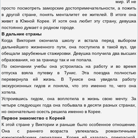
мир. И не
просто посмотреть заморские достопримечательности, а пожить
в другой стране, понять менталитет ее жителей. В итоге она
живет в Южной Корее. И хотя она любит эту страну, девушка
постоянно думает о родном городе.
В дальние страны
Когда Виктория окончила школу и встала перед выбором
дальнейшего жизненного пути, она поступила в такой вуз, где
обещали зарубежные стажировки. Девушка получила два высших
образования, но за границу так и не попала.
По окончании учебы она устроилась на работу и во время
отпуска взяла путевку в Тунис. Эта поездка полностью
перевернула ей жизнь. В Тунисе она увидела работу
экскурсионных гидов и поняла, что это именно то, чего она
хотела.
Устроившись гидом, она воплотила в жизнь свою мечту. За
четыре следующих года она побывала в десяти разных странах,
но окончательно осесть решила именно в Корее.
Первое знакомство с Кореей
К этой стране у Виктории и раньше было особенное отношение.
Она с раннего возраста увлекалась романтичными
южнокорейскими сериалами. Корея ей казалась прекрасной,