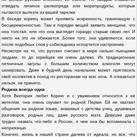
отведать личинок шелкопряда или морепродукты, которые
пытаются вылезти из вашей тарелки.
В беседе кореец может проявить искренность, граничащую с
бесцеремонностью. Там в порядке вещей заявить женщине, что
она толстая, или что она выглядит гораздо старше своих лет. И
никто на это не обижается. Более того, они удивляются, если
после подобных слов у собеседника испортится настроение.
Несмотря на то, что русских считают в мире сильно пьющими
людьми, то до корейцев им очень далеко. Их традиционные
пятничные загулы с большим количеством алкоголя могут
шокировать. Даже в будний день начальник может пригласить
свой коллектив в поход по ресторанам на всю ночь. А отказаться
нельзя, не принято.
Родина всегда одна
Хотя Виктория любит Корею и с уважением относится к ее
жителям, она очень скучает по родной Перми. Ей не хватает
общения на родном языке, знакомых с детства улиц, душевных
разговоров, родных лиц, даже русского мата. Девушке даже
трудно назвать что-либо в России, о чем она бы вспоминала с
неприязнью.
Конечно, жизнь в нашей стране далека от идеала, но все, что