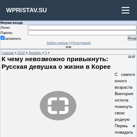
WPRISTAV.SU
Форма входа
Логин:
Пароль:
запомнить
Забыл пароль
|
Регистрация
или
Главная
»
2018
»
Декабрь
»
5
»
К чему невозможно привыкнуть:
13:37
Русская девушка о жизни в Корее
С самого
юного
возраста
Виктория
хотела
покинуть
свою
родную
Пермь и
повидать