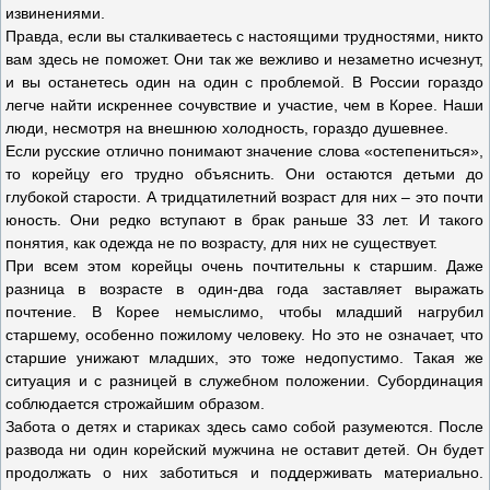
извинениями.
Правда, если вы сталкиваетесь с настоящими трудностями, никто
вам здесь не поможет. Они так же вежливо и незаметно исчезнут,
и вы останетесь один на один с проблемой. В России гораздо
легче найти искреннее сочувствие и участие, чем в Корее. Наши
люди, несмотря на внешнюю холодность, гораздо душевнее.
Если русские отлично понимают значение слова «остепениться»,
то корейцу его трудно объяснить. Они остаются детьми до
глубокой старости. А тридцатилетний возраст для них – это почти
юность. Они редко вступают в брак раньше 33 лет. И такого
понятия, как одежда не по возрасту, для них не существует.
При всем этом корейцы очень почтительны к старшим. Даже
разница в возрасте в один-два года заставляет выражать
почтение. В Корее немыслимо, чтобы младший нагрубил
старшему, особенно пожилому человеку. Но это не означает, что
старшие унижают младших, это тоже недопустимо. Такая же
ситуация и с разницей в служебном положении. Субординация
соблюдается строжайшим образом.
Забота о детях и стариках здесь само собой разумеются. После
развода ни один корейский мужчина не оставит детей. Он будет
продолжать о них заботиться и поддерживать материально.