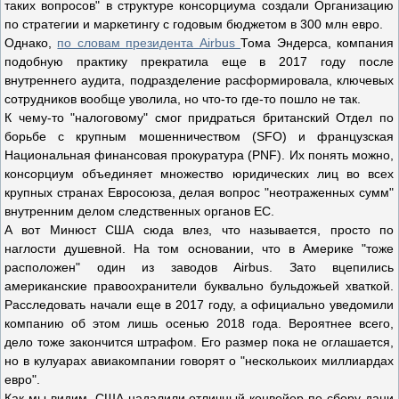
таких вопросов" в структуре консорциума создали Организацию
по стратегии и маркетингу с годовым бюджетом в 300 млн евро.
Однако,
по словам президента Airbus
Тома Эндерса, компания
подобную практику прекратила еще в 2017 году после
внутреннего аудита, подразделение расформировала, ключевых
сотрудников вообще уволила, но что-то где-то пошло не так.
К чему-то "налоговому" смог придраться британский Отдел по
борьбе с крупным мошенничеством (SFO) и французская
Национальная финансовая прокуратура (PNF). Их понять можно,
консорциум объединяет множество юридических лиц во всех
крупных странах Евросоюза, делая вопрос "неотраженных сумм"
внутренним делом следственных органов ЕС.
А вот Минюст США сюда влез, что называется, просто по
наглости душевной. На том основании, что в Америке "тоже
расположен" один из заводов Airbus. Зато вцепились
американские правоохранители буквально бульдожьей хваткой.
Расследовать начали еще в 2017 году, а официально уведомили
компанию об этом лишь осенью 2018 года. Вероятнее всего,
дело тоже закончится штрафом. Его размер пока не оглашается,
но в кулуарах авиакомпании говорят о "несколькоих миллиардах
евро".
Как мы видим, США надалили отличный конвейер по сбору дани