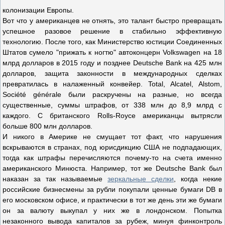
колонизации Европы.
Вот что у американцев не отнять, это талант быстро превращать
успешное разовое решение в стабильно эффективную
технологию. После того, как Министерство юстиции Соединенных
Штатов сумело "прижать к ногтю" автоконцерн Volkswagen на 18
млрд долларов в 2015 году и позднее Deutsche Bank на 425 млн
долларов, защита законности в международных сделках
превратилась в налаженный конвейер. Total, Alcatel, Alstom,
Société générale были раскручены на разные, но всегда
существенные, суммы штрафов, от 338 млн до 8,9 млрд с
каждого. С британского Rolls-Royce американцы вытрясли
больше 800 млн долларов.
И никого в Америке не смущает тот факт, что нарушения
вскрываются в странах, под юрисдикцию США не подпадающих,
тогда как штрафы перечисляются почему-то на счета именно
американского Минюста. Например, тот же Deutsche Bank был
наказан за так называемые
зеркальные сделки
, когда некие
российские бизнесмены за рубли покупали ценные бумаги DB в
его московском офисе, и практически в тот же день эти же бумаги
он за валюту выкупал у них же в лондонском. Попытка
незаконного вывода капиталов за рубеж, минуя финконтроль