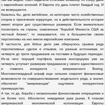
с европейских колоний. И Европа эту дань платит. Каждый год. И
не возмущается.
Казалось бы, дело житейское, из категории чисто хозяйственных
споров и пресечения коррупции, но в действительности история
имеет второе дно существенных размеров. Если внимательно
посмотреть на страны, охваченные "борьбой Минюста США за
честный бизнес", то оказывается, что в большинстве своем
перспективы на них имели европейские компании.
В частности, для Airbus дело уже обернулось срывом ряда
перспективных сделок и отзывом, по разным источникам, от
четверти до трети предзаказов на поставки в будущих периодах.
Из-за чего текущий портфель заказов консорциума уже на
четверть уступает размерам предзаказов у своего единственного
и главного конкурента – американского Boeing.
Многомиллиардный штраф еще сильнее сократит финансовые
возможности по совершенствованию модельного ряда, а значит,
обеспечит "американцам" ощутимое конкурентное
преимущество.
А так, то да, борьба с незаконными финансовыми операциями и
не более того. Абсолютно невидимая рука рынка. К планам
американской экономической колонизации Европы