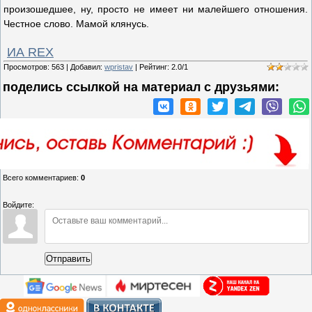
произошедшее, ну, просто не имеет ни малейшего отношения.
Честное слово. Мамой клянусь.
ИА REX
Просмотров
:
563
|
Добавил
:
wpristav
|
Рейтинг
:
2.0
/
1
поделись ссылкой на материал c друзьями:
Всего комментариев
:
0
Войдите:
Отправить