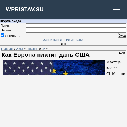
WPRISTAV.SU
Форма входа
Логин:
Пароль:
запомнить
Забыл пароль
|
Регистрация
или
Главная
»
2018
»
Декабрь
»
25
»
Как Европа платит дань США
11:07
Мастер-
класс
США по