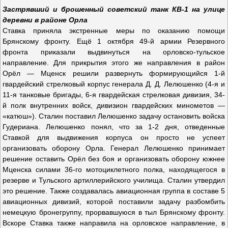
Застрявший и брошенный советский танк КВ-1 на улице
деревни в районе Орла
Ставка приняла экстренные меры по оказанию помощи
Брянскому фронту. Ещё 1 октября 49-й армии Резервного
фронта приказали выдвинуться на орловско-тульское
направление. Для прикрытия этого же направления в район
Орёл — Мценск решили развернуть формирующийся 1-й
гвардейский стрелковый корпус генерала Д. Д. Лелюшенко (4-я и
11-я танковые бригады, 6-я гвардейская стрелковая дивизия, 34-
й полк внутренних войск, дивизион гвардейских минометов —
«катюш»). Сталин поставил Лелюшенко задачу остановить войска
Гудериана. Лелюшенко понял, что за 1-2 дня, отведенные
Ставкой для выдвижения корпуса он просто не успеет
организовать оборону Орла. Генерал Лелюшенко принимает
решение оставить Орёл без боя и организовать оборону южнее
Мценска силами 36-го мотоциклетного полка, находящегося в
резерве и Тульского артиллерийского училища. Сталин утвердил
это решение. Также создавалась авиационная группа в составе 5
авиационных дивизий, которой поставили задачу разбомбить
немецкую бронегруппу, прорвавшуюся в тыл Брянскому фронту.
Вскоре Ставка также направила на орловское направление, в