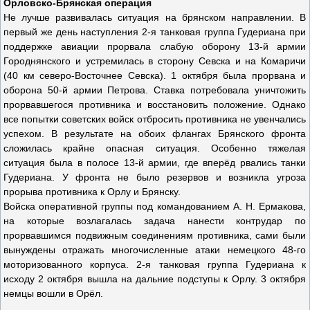
Орловско-Брянская операция
Не лучше развивалась ситуация на брянском направлении. В
первый же день наступления 2-я танковая группа Гудериана при
поддержке авиации прорвала слабую оборону 13-й армии
Городнянского и устремилась в сторону Севска и на Комаричи
(40 км северо-Восточнее Севска). 1 октября была прорвана и
оборона 50-й армии Петрова. Ставка потребовала уничтожить
прорвавшегося противника и восстановить положение. Однако
все попытки советских войск отбросить противника не увенчались
успехом. В результате на обоих флангах Брянского фронта
сложилась крайне опасная ситуация. Особенно тяжелая
ситуация была в полосе 13-й армии, где вперёд рвались танки
Гудериана. У фронта не было резервов и возникла угроза
прорыва противника к Орлу и Брянску.
Войска оперативной группы под командованием А. Н. Ермакова,
на которые возлагалась задача нанести контрудар по
прорвавшимся подвижным соединениям противника, сами были
вынуждены отражать многочисленные атаки немецкого 48-го
моторизованного корпуса. 2-я танковая группа Гудериана к
исходу 2 октября вышла на дальние подступы к Орлу. 3 октября
немцы вошли в Орёл.