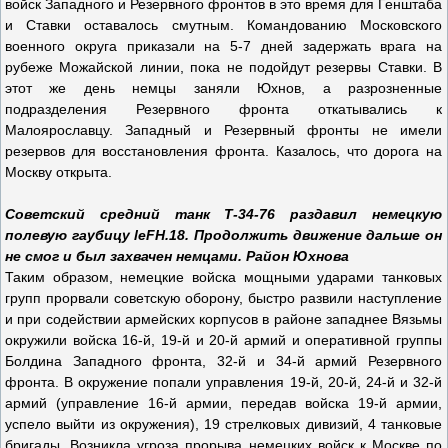
войск Западного и Резервного фронтов в это время для Генштаба
и Ставки оставалось смутным. Командованию Московского
военного округа приказали на 5-7 дней задержать врага на
рубеже Можайской линии, пока не подойдут резервы Ставки. В
этот же день немцы заняли Юхнов, а разрозненные
подразделения Резервного фронта откатывались к
Малоярославцу. Западный и Резервный фронты не имели
резервов для восстановления фронта. Казалось, что дорога на
Москву открыта.
Советский средний танк Т-34-76 раздавил немецкую
полевую гаубицу leFH.18. Продолжить движение дальше он
не смог и был захвачен немцами. Район Юхнова
Таким образом, немецкие войска мощными ударами танковых
групп прорвали советскую оборону, быстро развили наступление
и при содействии армейских корпусов в районе западнее Вязьмы
окружили войска 16-й, 19-й и 20-й армий и оперативной группы
Болдина Западного фронта, 32-й и 34-й армий Резервного
фронта. В окружение попали управления 19-й, 20-й, 24-й и 32-й
армий (управление 16-й армии, передав войска 19-й армии,
успело выйти из окружения), 19 стрелковых дивизий, 4 танковые
бригады. Возникла угроза прорыва немецких войск к Москве по