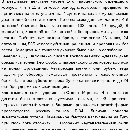
В результате действия частей 1-го гвардейского стрелкового
корпуса, 4-й и 11-й танковых бригад затормозили продвижение
противника на этом участке на 7 суток и нанесли ему серьёзный
урон в живой силе и технике. По советским данным, частями 4-й
танковой бригады было уничтожено 133 танка, 49 орудий, 6
миномётов, 8 самолётов, 15 тягачей с боеприпасами и до полка
пехоты. Собственные потери бригады составили 23 танка, 24
автомашины, 555 человек убитыми, ранеными и пропавшими без
вести. Немецкая 4-я танковая дивизия была сильно ослаблена.
Генерал Д. Д. Лелюшенко писал в воспоминаниях: «Девять дней
сражались воины 1-го Особого гвардейского стрелкового корпуса
на полях Орловщины. Четырежды меняли они рубеж, ведя
подвижную оборону, изматывая противника в ожесточенных
боях. На пятом рубеже по реке Зуше остановили врага и до 24
октября удерживали свои позиции».
Как отмечал сам Гудериан: «Южнее Мценска 4-я танковая
дивизия была атакована русскими танками, и ей пришлось
пережить тяжёлый момент. Впервые проявилось в резкой форме
превосходство русских танков Т-34. Дивизия понесла
значительные потери. Намеченное быстрое наступление на Тулу
пришлось пока отложить. … Особенно неутешительными были
полученные нами донесения о действиях русских танков, а