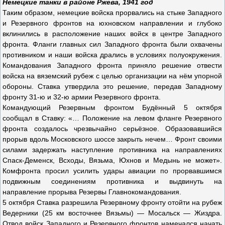
Немецкие танки в районе Ржева, 1941 год
Таким образом, немецкие войска прорвались на стыке Западного
и Резервного фронтов на юхновском направлении и глубоко
вклинились в расположение наших войск в центре Западного
фронта. Фланги главных сил Западного фронта были охвачены
противником и наши войска дрались в условиях полуокружения.
Командования Западного фронта приняло решение отвести
войска на вяземский рубеж с целью организации на нём упорной
обороны. Ставка утвердила это решение, передав Западному
фронту 31-ю и 32-ю армии Резервного фронта.
Командующий Резервным фронтом Будённый 5 октября
сообщал в Ставку: «… Положение на левом фланге Резервного
фронта создалось чрезвычайно серьёзное. Образовавшийся
прорыв вдоль Московского шоссе закрыть нечем… Фронт своими
силами задержать наступление противника на направлениях
Спаск-Деменск, Всходы, Вязьма, Юхнов и Медынь не может».
Комфронта просил усилить удары авиации по прорвавшимся
подвижным соединениям противника и выдвинуть на
направление прорыва Резервы Главнокомандования.
5 октября Ставка разрешила Резервному фронту отойти на рубеж
Ведерники (25 км восточнее Вязьмы) — Мосальск — Жиздра.
Отвод войск Западного и Резервного фронтов намечался начать