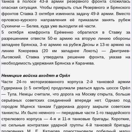
танков в полосе 43-й армии резервного фронта сложилась
опасная ситуация. Чтобы прикрыть стык Резервного и Брянского
фронтов Ставка 3 октября изменила задачу 49-й армии. Вместо
орловско-курского направления её приказали занять рубеж
Сухиничи — Белев, куда уже выходили её части.
5 октября комфронта Ерёменко обратился в Ставку за
разрешением отвести 50-ю армию на вторую линию обороны
западнее Брянска, 3-ю армию на рубеж Десны и 13-ю армию на
линию Кокоревка (20 км западнее Локоть) — Дмитриев-
Льговский. Ставка утвердила решение фронта, указав на
необходимость удержания Брянска и Карачева.
Немецкие войска входят в Орёл
Части 24-го моторизованного корпуса 2-й танковой армии
Гудериана (с 5 октября) продолжали рваться вдоль шоссе Орёл
— Тула. Немцы считали, что дорога на Москву открыта, больше
серьёзных советских соединений впереди нет. Однако под
городом Мценск танкам Гудериана дорогу закрыли советские
танкисты. Их было немного — передовые части 1-го гвардейского
стрелкового корпуса — 4-я и 11-я танковые бригады. Короткие,
но сильные контратаки ударной группы 4-й танковой бригады
полковника М. Е. Катукова приостановили победный марш