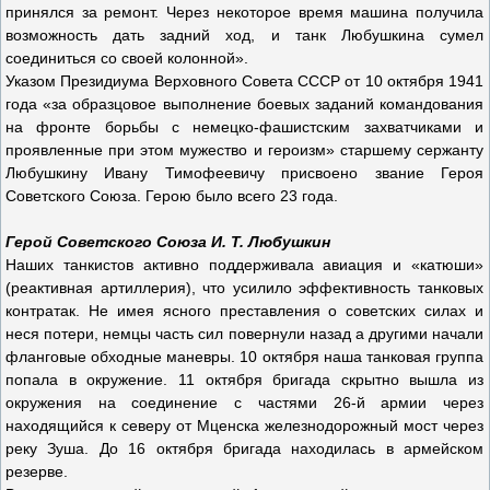
принялся за ремонт. Через некоторое время машина получила
возможность дать задний ход, и танк Любушкина сумел
соединиться со своей колонной».
Указом Президиума Верховного Совета СССР от 10 октября 1941
года «за образцовое выполнение боевых заданий командования
на фронте борьбы с немецко-фашистским захватчиками и
проявленные при этом мужество и героизм» старшему сержанту
Любушкину Ивану Тимофеевичу присвоено звание Героя
Советского Союза. Герою было всего 23 года.
Герой Советского Союза И. Т. Любушкин
Наших танкистов активно поддерживала авиация и «катюши»
(реактивная артиллерия), что усилило эффективность танковых
контратак. Не имея ясного преставления о советских силах и
неся потери, немцы часть сил повернули назад а другими начали
фланговые обходные маневры. 10 октября наша танковая группа
попала в окружение. 11 октября бригада скрытно вышла из
окружения на соединение с частями 26-й армии через
находящийся к северу от Мценска железнодорожный мост через
реку Зуша. До 16 октября бригада находилась в армейском
резерве.