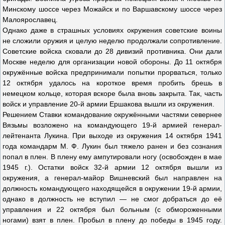
Минскому шоссе через Можайск и по Варшавскому шоссе через
Малоярославец.
Однако даже в страшных условиях окружения советские воины
не сложили оружия и целую неделю продолжали сопротивление.
Советские войска сковали до 28 дивизий противника. Они дали
Москве неделю для организации новой обороны. До 11 октября
окружённые войска предпринимали попытки прорваться, только
12 октября удалось на короткое время пробить брешь в
немецком кольце, которая вскоре была вновь закрыта. Так, часть
войск и управление 20-й армии Ершакова вышли из окружения.
Решением Ставки командование окружёнными частями севернее
Вязьмы возложено на командующего 19-й армией генерал-
лейтенанта Лукина. При выходе из окружения 14 октября 1941
года командарм М. Ф. Лукин был тяжело ранен и без сознания
попал в плен. В плену ему ампутировали ногу (освобожден в мае
1945 г.). Остатки войск 32-й армии 12 октября вышли из
окружения, а генерал-майор Вишневский был направлен на
должность командующего находящейся в окружении 19-й армии,
однако в должность не вступил — не смог добраться до её
управления и 22 октября был больным (с обмороженными
ногами) взят в плен. Пробыл в плену до победы в 1945 году.