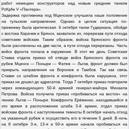
работ немецких конструкторов над новым средним танком
PzKpfw V «Пантера».
Задержка противника под Мценском улучшила наше положение
на тульском направлении. Однако в целом ситуация по-
прежнему была критическая. 6 октября танки Гудериана, обойдя
с востока Карачев и Брянск, захватили их, перерезав пути отхода
советским войскам. Таким образом, войска Брянского фронта
были расчленены на две части, а пути отхода перерезаны. Часть
войск фронта попала в окружение. В этот же день Советская
Ставка отдала приказ об отводе войск Брянского фронта на
рубеж Мценск — Поныри — Фатеж — Льгов, фронт должен был
прикрыть направления на Воронеж и Тамбов. Так как связь
Ставки со штабом фронта и комфронта была нарушена, этот
приказ не дошел до адресатов. Тогда 7 октября приказ повторили
через командующего 50-й армией генерал-майора Михаила
Петрова. Войска получила приказ «пробиваться на восток» на
линию Льгов — Поныри. Комфронта Ерёменко, находившийся в
это время в расположении штаба 3-й армии, отдал приказ
войскам фронта с наступлением темноты 8 октября начать отход
на указанный рубеж и осуществить его в течение 5 дней. В ночь
на 8 октября 3-я, 13-я и 50-я армии начали пробиваться на