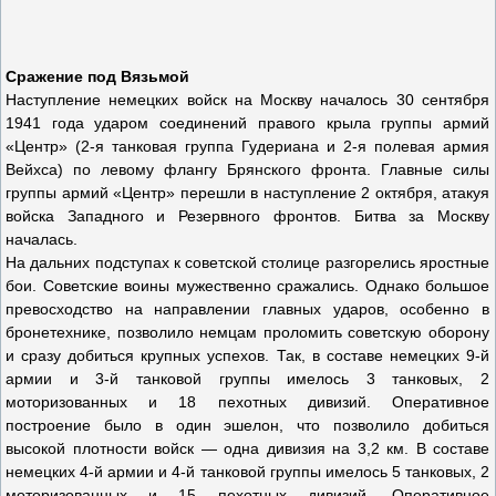
Сражение под Вязьмой
Наступление немецких войск на Москву началось 30 сентября
1941 года ударом соединений правого крыла группы армий
«Центр» (2-я танковая группа Гудериана и 2-я полевая армия
Вейхса) по левому флангу Брянского фронта. Главные силы
группы армий «Центр» перешли в наступление 2 октября, атакуя
войска Западного и Резервного фронтов. Битва за Москву
началась.
На дальних подступах к советской столице разгорелись яростные
бои. Советские воины мужественно сражались. Однако большое
превосходство на направлении главных ударов, особенно в
бронетехнике, позволило немцам проломить советскую оборону
и сразу добиться крупных успехов. Так, в составе немецких 9-й
армии и 3-й танковой группы имелось 3 танковых, 2
моторизованных и 18 пехотных дивизий. Оперативное
построение было в один эшелон, что позволило добиться
высокой плотности войск — одна дивизия на 3,2 км. В составе
немецких 4-й армии и 4-й танковой группы имелось 5 танковых, 2
моторизованных и 15 пехотных дивизий. Оперативное