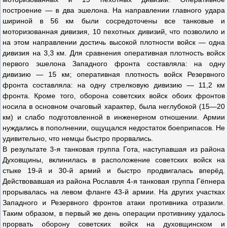
построение — в два эшелона. На направлении главного удара
шириной в 56 км были сосредоточены все танковые и
моторизованная дивизия, 10 пехотных дивизий, что позволило и
на этом направлении достичь высокой плотности войск — одна
дивизия на 3,3 км. Для сравнения оперативная плотность войск
первого эшелона Западного фронта составляла: на одну
дивизию — 15 км; оперативная плотность войск Резервного
фронта составляла: на одну стрелковую дивизию — 11,2 км
фронта. Кроме того, оборона советских войск обоих фронтов
носила в основном очаговый характер, была неглубокой (15—20
км) и слабо подготовленной в инженерном отношении. Армии
нуждались в пополнении, ощущался недостаток боеприпасов. Не
удивительно, что немцы быстро прорвались.
В результате 3-я танковая группа Гота, наступавшая из района
Духовщины, вклинилась в расположение советских войск на
стыке 19-й и 30-й армий и быстро продвигалась вперёд.
Действовавшая из района Рославля 4-я танковая группа Гёпнера
прорывалась на левом фланге 43-й армии. На других участках
Западного и Резервного фронтов атаки противника отразили.
Таким образом, в первый же день операции противнику удалось
прорвать оборону советских войск на духовщинском и