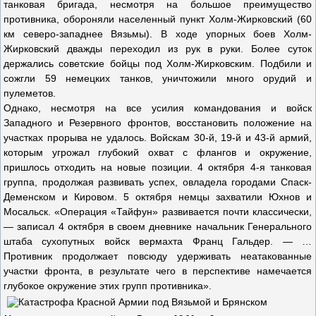
танковая бригада, несмотря на большое преимущество
противника, обороняли населенный пункт Холм-Жирковский (60
км северо-западнее Вязьмы). В ходе упорных боев Холм-
Жирковский дважды переходил из рук в руки. Более суток
держались советские бойцы под Холм-Жирковским. Подбили и
сожгли 59 немецких танков, уничтожили много орудий и
пулеметов.
Однако, несмотря на все усилия командования и войск
Западного и Резервного фронтов, восстановить положение на
участках прорыва не удалось. Войскам 30-й, 19-й и 43-й армий,
которым угрожал глубокий охват с флангов и окружение,
пришлось отходить на новые позиции. 4 октября 4-я танковая
группа, продолжая развивать успех, овладела городами Спаск-
Деменском и Кировом. 5 октября немцы захватили Юхнов и
Мосальск. «Операция «Тайфун» развивается почти классически,
— записал 4 октября в своем дневнике начальник Генерального
штаба сухопутных войск вермахта Франц Гальдер. — …
Противник продолжает повсюду удерживать неатакованные
участки фронта, в результате чего в перспективе намечается
глубокое окружение этих групп противника».