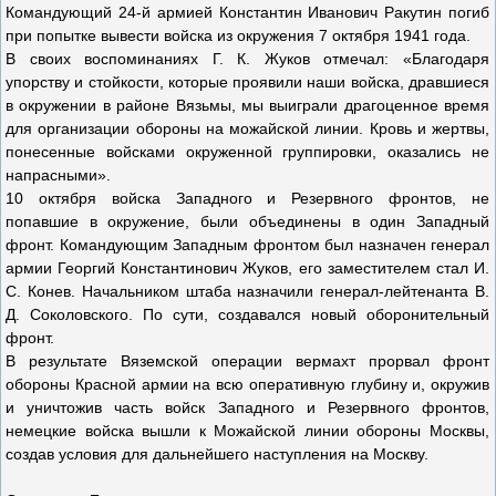
Командующий 24-й армией Константин Иванович Ракутин погиб
при попытке вывести войска из окружения 7 октября 1941 года.
В своих воспоминаниях Г. К. Жуков отмечал: «Благодаря
упорству и стойкости, которые проявили наши войска, дравшиеся
в окружении в районе Вязьмы, мы выиграли драгоценное время
для организации обороны на можайской линии. Кровь и жертвы,
понесенные войсками окруженной группировки, оказались не
напрасными».
10 октября войска Западного и Резервного фронтов, не
попавшие в окружение, были объединены в один Западный
фронт. Командующим Западным фронтом был назначен генерал
армии Георгий Константинович Жуков, его заместителем стал И.
С. Конев. Начальником штаба назначили генерал-лейтенанта В.
Д. Соколовского. По сути, создавался новый оборонительный
фронт.
В результате Вяземской операции вермахт прорвал фронт
обороны Красной армии на всю оперативную глубину и, окружив
и уничтожив часть войск Западного и Резервного фронтов,
немецкие войска вышли к Можайской линии обороны Москвы,
создав условия для дальнейшего наступления на Москву.