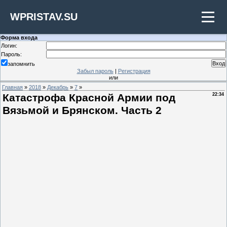
WPRISTAV.SU
Форма входа
Логин:
Пароль:
запомнить
Забыл пароль
|
Регистрация
или
Главная
»
2018
»
Декабрь
»
7
»
Катастрофа Красной Армии под
22:34
Вязьмой и Брянском. Часть 2