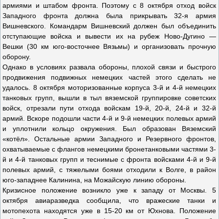
армиями и штабом фронта. Поэтому с 8 октября отход войск
Западного фронта должна была прикрывать 32-я армия
Вишневского. Командарм Вишневский должен был объединить
отступающие войска и вывести их на рубеж Ново-Дугино —
Вешки (30 км юго-восточнее Вязьмы) и организовать прочную
оборону.
Однако в условиях развала обороны, плохой связи и быстрого
продвижения подвижных немецких частей этого сделать не
удалось. 8 октября моторизованные корпуса 3-й и 4-й немецких
танковых групп, вышли в тыл вяземской группировке советских
войск, отрезали пути отхода войскам 19-й, 20-й, 24-й и 32-й
армий. Вскоре подошли части 4-й и 9-й немецких полевых армий
и уплотнили кольцо окружения. Был образован Вяземский
«котёл». Остальные армии Западного и Резервного фронтов,
охватываемые с флангов немецкими бронетанковыми частями 3-
й и 4-й танковых групп и теснимые с фронта войсками 4-й и 9-й
полевых армий, с тяжелыми боями отходили к Волге, в район
юго-западнее Калинина, на Можайскую линию обороны.
Кризисное положение возникло уже к западу от Москвы. 5
октября авиаразведка сообщила, что вражеские танки и
мотопехота находятся уже в 15-20 км от Юхнова. Положение