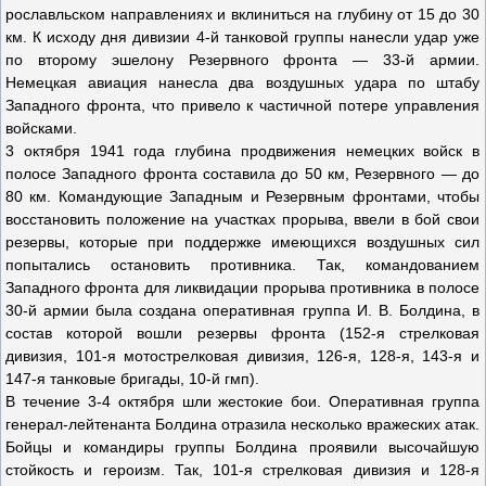
рославльском направлениях и вклиниться на глубину от 15 до 30
км. К исходу дня дивизии 4-й танковой группы нанесли удар уже
по второму эшелону Резервного фронта — 33-й армии.
Немецкая авиация нанесла два воздушных удара по штабу
Западного фронта, что привело к частичной потере управления
войсками.
3 октября 1941 года глубина продвижения немецких войск в
полосе Западного фронта составила до 50 км, Резервного — до
80 км. Командующие Западным и Резервным фронтами, чтобы
восстановить положение на участках прорыва, ввели в бой свои
резервы, которые при поддержке имеющихся воздушных сил
попытались остановить противника. Так, командованием
Западного фронта для ликвидации прорыва противника в полосе
30-й армии была создана оперативная группа И. В. Болдина, в
состав которой вошли резервы фронта (152-я стрелковая
дивизия, 101-я мотострелковая дивизия, 126-я, 128-я, 143-я и
147-я танковые бригады, 10-й гмп).
В течение 3-4 октября шли жестокие бои. Оперативная группа
генерал-лейтенанта Болдина отразила несколько вражеских атак.
Бойцы и командиры группы Болдина проявили высочайшую
стойкость и героизм. Так, 101-я стрелковая дивизия и 128-я