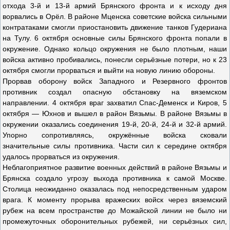
отхода 3-й и 13-й армий Брянского фронта и к исходу дня
ворвались в Орёл. В районе Мценска советские войска сильными
контратаками смогли приостановить движение танков Гудериана
на Тулу. 6 октября основные силы Брянского фронта попали в
окружение. Однако кольцо окружения не было плотным, наши
войска активно пробивались, понесли серьёзные потери, но к 23
октября смогли прорваться и выйти на новую линию обороны.
Прорвав оборону войск Западного и Резервного фронтов
противник создал опасную обстановку на вяземском
направлении. 4 октября враг захватил Спас-Деменск и Киров, 5
октября — Юхнов и вышел в район Вязьмы. В районе Вязьмы в
окружении оказались соединения 19-й, 20-й, 24-й и 32-й армий.
Упорно сопротивляясь, окружённые войска сковали
значительные силы противника. Части сил к середине октября
удалось прорваться из окружения.
Неблагоприятное развитие военных действий в районе Вязьмы и
Брянска создало угрозу выхода противника к самой Москве.
Столица неожиданно оказалась под непосредственным ударом
врага. К моменту прорыва вражеских войск через вяземский
рубеж на всем пространстве до Можайской линии не было ни
промежуточных оборонительных рубежей, ни серьёзных сил,