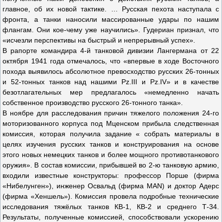
главное, об их новой тактике. … Русская пехота наступала с
фронта, а танки наносили массированные удары по нашим
флангам. Они кое-чему уже научились». Гудериан признал, что
«исчезли перспективы на быстрый и непрерывный успех».
В рапорте командира 4-й танковой дивизии Лангермана от 22
октября 1941 года отмечалось, что «впервые в ходе Восточного
похода выявилось абсолютное превосходство русских 26-тонных
и 52-тонных танков над нашими Pz.III и Pz.IV» и в качестве
безотлагательных мер предлагалось «немедленно начать
собственное производство русского 26-тонного танка».
В ноябре для расследования причин тяжелого положения 24-го
моторизованного корпуса под Мценском прибыла следственная
комиссия, которая получила задание « собрать материалы в
целях изучения русских танков и конструирования на основе
этого новых немецких танков и более мощного противотанкового
оружия». В состав комиссии, прибывшей во 2-ю танковую армию,
входили известные конструкторы: профессор Порше (фирма
«Нибелунген»), инженер Освальд (фирма MAN) и доктор Адерс
(фирма «Хеншель»). Комиссия провела подробные технические
исследования тяжёлых танков КВ-1, КВ-2 и среднего Т-34.
Результаты, полученные комиссией, способствовали ускорению