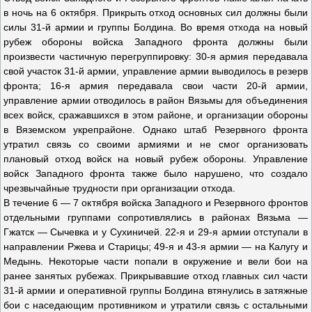
в ночь на 6 октября. Прикрыть отход основных сил должны были
силы 31-й армии и группы Болдина. Во время отхода на новый
рубеж обороны войска Западного фронта должны были
произвести частичную перегруппировку: 30-я армия передавала
свой участок 31-й армии, управление армии выводилось в резерв
фронта; 16-я армия передавала свои части 20-й армии,
управление армии отводилось в район Вязьмы для объединения
всех войск, сражавшихся в этом районе, и организации обороны
в Вяземском укрепрайоне. Однако штаб Резервного фронта
утратил связь со своими армиями и не смог организовать
плановый отход войск на новый рубеж обороны. Управление
войск Западного фронта также было нарушено, что создало
чрезвычайные трудности при организации отхода.
В течение 6 — 7 октября войска Западного и Резервного фронтов
отдельными группами сопротивлялись в районах Вязьма —
Гжатск — Сычевка и у Сухиничей. 22-я и 29-я армии отступали в
направлении Ржева и Старицы; 49-я и 43-я армии — на Калугу и
Медынь. Некоторые части попали в окружение и вели бои на
ранее занятых рубежах. Прикрывавшие отход главных сил части
31-й армии и оперативной группы Болдина втянулись в затяжные
бои с наседающим противником и утратили связь с остальными