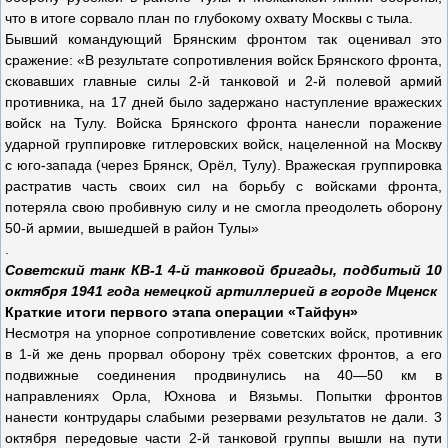
что в итоге сорвало план по глубокому охвату Москвы с тыла.
Бывший командующий Брянским фронтом так оценивал это
сражение: «В результате сопротивления войск Брянского фронта,
сковавших главные силы 2-й танковой и 2-й полевой армий
противника, на 17 дней было задержано наступление вражеских
войск на Тулу. Войска Брянского фронта нанесли поражение
ударной группировке гитлеровских войск, нацеленной на Москву
с юго-запада (через Брянск, Орёл, Тулу). Вражеская группировка
растратив часть своих сил на борьбу с войсками фронта,
потеряла свою пробивную силу и не смогла преодолеть оборону
50-й армии, вышедшей в район Тулы»
.
Советский танк КВ-1 4-й танковой бригады, подбитый 10
октября 1941 года немецкой артиллерией в городе Мценск
Краткие итоги первого этапа операции «Тайфун»
Несмотря на упорное сопротивление советских войск, противник
в 1-й же день прорвал оборону трёх советских фронтов, а его
подвижные соединения продвинулись на 40—50 км в
направлениях Орла, Юхнова и Вязьмы. Попытки фронтов
нанести контрудары слабыми резервами результатов не дали. 3
октября передовые части 2-й танковой группы вышли на пути