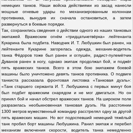
немецких танков. Наши войска действиями из засад нанесли
мощные огневые удары по механизированным колоннам
противника, вынудив их сначала остановиться, а затем
развернуться в боевые порядки.
Так, сохранились сведения о действии одного из наших танковых
экипажей. Вражеским огнём «тридцатьчетвёрка» лейтенанта
Кукарина была подбита. Наводчик И. Т. Любушкин был ранен, на
лейтенанте Кукарине загорелась одежда, механик-водитель
танка Фёдоров тоже был ранен и оглушён, радист-пулемётчик
Дуванов ранен в ногу, однако экипаж продолжал бой, и поджёг
пять вражеских танков. Всего в этом бою экипажем боевой
машины было уничтожено девять танков противника. О подвиге
танкиста рассказала фронтовая листовка «Танковая дуэль»:
«Танк старшего сержанта И. Т. Любушкина с первых минут боя
был подбит вражеским снарядом и не мог двигаться. Но он
принял бой и начал обстрел вражеских танков. На широком поле
разразилась необыкновенная танковая дуэль. На расстоянии
1300 метров мужественный командир расстрелял одну за другой
пять вражеских машин. Но вот подоспевший немецкий тяжёлый
танк пробил борт машины Любушкина. Ранил экипаж и перебил
механизм включения скорости, водитель танка немедленно