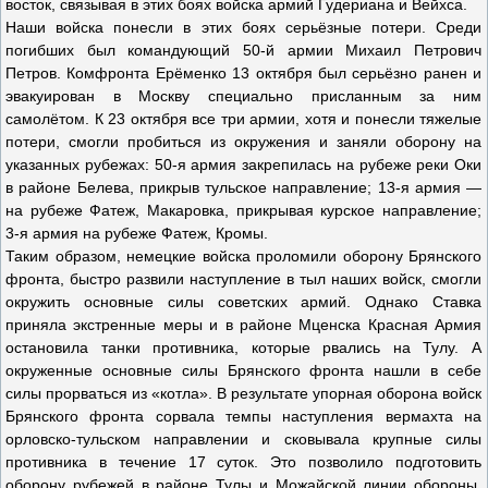
восток, связывая в этих боях войска армий Гудериана и Вейхса.
Наши войска понесли в этих боях серьёзные потери. Среди
погибших был командующий 50-й армии Михаил Петрович
Петров. Комфронта Ерёменко 13 октября был серьёзно ранен и
эвакуирован в Москву специально присланным за ним
самолётом. К 23 октября все три армии, хотя и понесли тяжелые
потери, смогли пробиться из окружения и заняли оборону на
указанных рубежах: 50-я армия закрепилась на рубеже реки Оки
в районе Белева, прикрыв тульское направление; 13-я армия —
на рубеже Фатеж, Макаровка, прикрывая курское направление;
3-я армия на рубеже Фатеж, Кромы.
Таким образом, немецкие войска проломили оборону Брянского
фронта, быстро развили наступление в тыл наших войск, смогли
окружить основные силы советских армий. Однако Ставка
приняла экстренные меры и в районе Мценска Красная Армия
остановила танки противника, которые рвались на Тулу. А
окруженные основные силы Брянского фронта нашли в себе
силы прорваться из «котла». В результате упорная оборона войск
Брянского фронта сорвала темпы наступления вермахта на
орловско-тульском направлении и сковывала крупные силы
противника в течение 17 суток. Это позволило подготовить
оборону рубежей в районе Тулы и Можайской линии обороны,