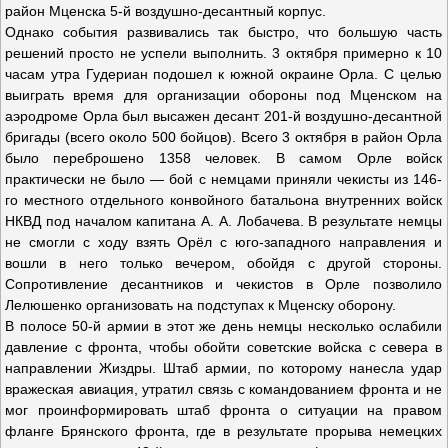
район Мценска 5-й воздушно-десантный корпус.
Однако события развивались так быстро, что большую часть
решений просто не успели выполнить. 3 октября примерно к 10
часам утра Гудериан подошел к южной окраине Орла. С целью
выиграть время для организации обороны под Мценском на
аэродроме Орла был высажен десант 201-й воздушно-десантной
бригады (всего около 500 бойцов). Всего 3 октября в район Орла
было переброшено 1358 человек. В самом Орле войск
практически не было — бой с немцами приняли чекисты из 146-
го местного отдельного конвойного батальона внутренних войск
НКВД под началом капитана А. А. Лобачева. В результате немцы
не смогли с ходу взять Орёл с юго-западного направления и
вошли в него только вечером, обойдя с другой стороны.
Сопротивление десантников и чекистов в Орле позволило
Лелюшенко организовать на подступах к Мценску оборону.
В полосе 50-й армии в этот же день немцы несколько ослабили
давление с фронта, чтобы обойти советские войска с севера в
направлении Жиздры. Штаб армии, по которому нанесла удар
вражеская авиация, утратил связь с командованием фронта и не
мог проинформировать штаб фронта о ситуации на правом
фланге Брянского фронта, где в результате прорыва немецких