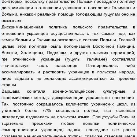
Во-вторых, поскольку правительство Польши проводило политику
дискриминации в отношении украинского населения Галичины и
Волыни, никакой реальной помощи голодающим гуцулам оно не
оказывало.
Дискриминационная политика польского правительства в
отношении украинцев осуществлялась с тех самых пор, как
земли Волыни и Галичины оказались в составе Польши. Главной
целью этой политики была полонизация Восточной Галиции,
Волыни, Холмщины, Подляшья и других польских территорий,
где этнические украинцы (гуцулы, галичане) составляли
значительную часть населения. Планировалось либо
ассимилировать и растворить украинцев в польском народе,
либо выдавить не желающих ассимилироваться за пределы
страны.
Варшава сочетала военно-полицейские, культурные и
экономические методы дискриминации украинского населения.
Так, постоянно сокращалось количество украинских школ, из
учителей более 77% составляли поляки, вся основная
литература издавалась на польском языке. Спецслужбы Польши
тщательно пресекали любые попытки политической
самоорганизации украинцев, однако последние все равно
создавали националистические группы, сразу же становившиеся