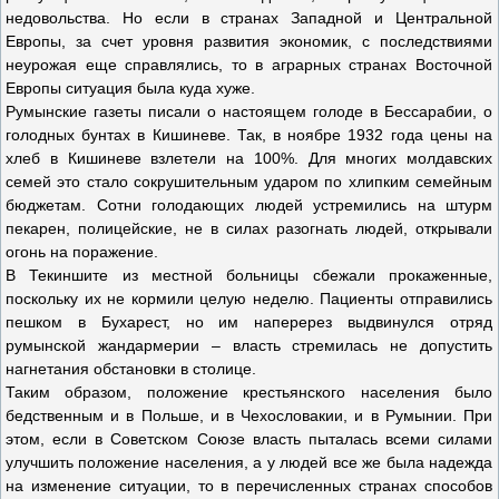
недовольства. Но если в странах Западной и Центральной
Европы, за счет уровня развития экономик, с последствиями
неурожая еще справлялись, то в аграрных странах Восточной
Европы ситуация была куда хуже.
Румынские газеты писали о настоящем голоде в Бессарабии, о
голодных бунтах в Кишиневе. Так, в ноябре 1932 года цены на
хлеб в Кишиневе взлетели на 100%. Для многих молдавских
семей это стало сокрушительным ударом по хлипким семейным
бюджетам. Сотни голодающих людей устремились на штурм
пекарен, полицейские, не в силах разогнать людей, открывали
огонь на поражение.
В Текиншите из местной больницы сбежали прокаженные,
поскольку их не кормили целую неделю. Пациенты отправились
пешком в Бухарест, но им наперерез выдвинулся отряд
румынской жандармерии – власть стремилась не допустить
нагнетания обстановки в столице.
Таким образом, положение крестьянского населения было
бедственным и в Польше, и в Чехословакии, и в Румынии. При
этом, если в Советском Союзе власть пыталась всеми силами
улучшить положение населения, а у людей все же была надежда
на изменение ситуации, то в перечисленных странах способов