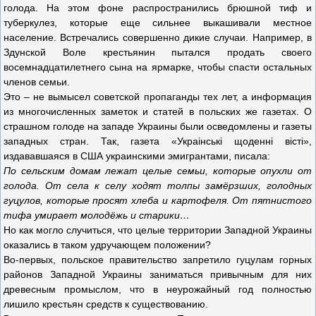
голода. На этом фоне распространились брюшной тиф и
туберкулез, которые еще сильнее выкашивали местное
население. Встречались совершенно дикие случаи. Например, в
Здунской Воле крестьянин пытался продать своего
восемнадцатилетнего сына на ярмарке, чтобы спасти остальных
членов семьи.
Это – не вымысел советской пропаганды тех лет, а информация
из многочисленных заметок и статей в польских же газетах. О
страшном голоде на западе Украины были осведомлены и газеты
западных стран. Так, газета «Украiнськi щоденнi вiстi»,
издававшаяся в США украинскими эмигрантами, писала:
По сельским домам лежат целые семьи, которые опухли от
голода. От села к селу ходят толпы замёрзших, голодных
гуцулов, которые просят хлеба и картофеля. От пятнистого
тифа умирает молодёжь и старики…
Но как могло случиться, что целые территории Западной Украины
оказались в таком удручающем положении?
Во-первых, польское правительство запретило гуцулам горных
районов Западной Украины заниматься привычным для них
древесным промыслом, что в неурожайный год полностью
лишило крестьян средств к существованию.