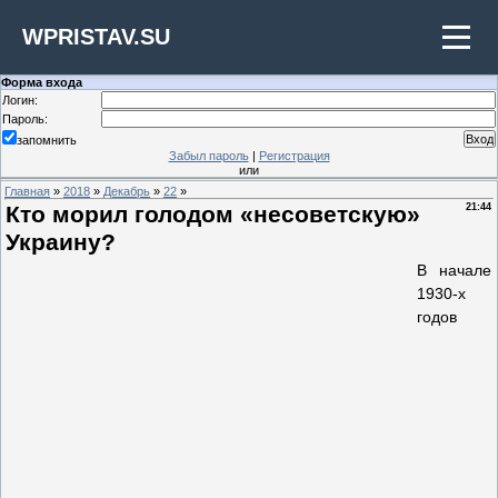
WPRISTAV.SU
Форма входа
Логин:
Пароль:
запомнить
Забыл пароль
|
Регистрация
или
Главная
»
2018
»
Декабрь
»
22
»
Кто морил голодом «несоветскую»
21:44
Украину?
В начале
1930-х
годов