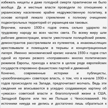
избежать нищеты и даже голодной смерти практически не было
вообще. Да и местные власти проводили по отношению к
украинскому населению крайне недружественную политику, в
основе которой лежало стремление к полному очищению
подконтрольных территорий от украинцев как таковых.
Впрочем, начало 1930-х годов очень сильно ударило по
трудовому народу во всех частях света. По всему миру шли
рабочие демонстрации, власти ужесточали полицейский режим,
демонстрантов расстреливали из пулеметов, а инакомыслящих
арестовывали и помещали в тюрьмы и концентрационные
лагеря. Именно экономический кризис начала 1930-х годов стал
одной из причин резкого «поправения» многих политических
режимов Европы, прихода к власти в целом ряде европейских
государств откровенно фашистских партий и движений.
Конечно, современные историки и публицисты,
«разоблачающие» советскую власть, о том, что в начале 1930-х
годов происходило на Западе, предпочитают молчать. Ведь эти
сведения не вписываются в усердно создаваемую картину об
«ужасах» советской власти и благополучной жизни в США,
Западной Европе или тех же Польше с Чехословакией. Но
источники никуда не делись и достаточно лишь обратиться к