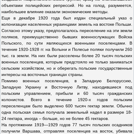
объектами полицейских репрессий. Но на голод, разумеется,
наибольшее влияние оказали экономические методы.
Еще в декабре 1920 года был издан специальный указ о
колонизации населенных украинцами земель на востоке Польши.
Согласно этому указу, предполагалось переселение на эти земли
поляков, преимущественно бывших военнослужащих Войска
Польского, по сути являющихся военными поселенцами. В
течение 1920-1928 гг. на Волыни и Полесье поляки получили 260
тыс. га земли. На них были расселены более 20 тысяч польских
военных поселенцев, которым предстояло не только заниматься
сельским хозяйством, но и оберегать польские государственные
интересы на восточных границах страны.
Помимо военных поселенцев, в Западную Белоруссию,
Западную Украину и Восточную Литву, находившиеся под
польским управлением, прибыли и 60 тысяч гражданских
колонистов. Всего в течение 1920-х годов польским
переселенцам было выделено 600 тысяч гектар земли. Обычно
одна польская семья получала земельный надел в размере 18-
24 гектара, иногда – больше, но не более 45 гектаров.
На протяжении 1919—1929 годов 77 тысяч польских осадников
получили Варшава, отправляя поселенцев на восток, убивала