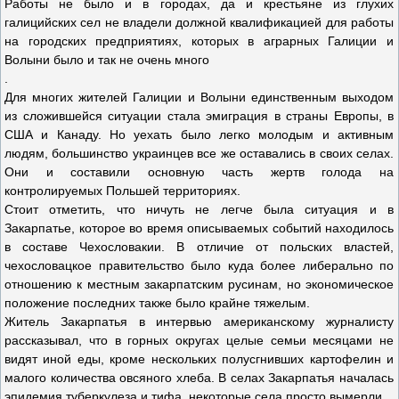
Работы не было и в городах, да и крестьяне из глухих
галицийских сел не владели должной квалификацией для работы
на городских предприятиях, которых в аграрных Галиции и
Волыни было и так не очень много
.
Для многих жителей Галиции и Волыни единственным выходом
из сложившейся ситуации стала эмиграция в страны Европы, в
США и Канаду. Но уехать было легко молодым и активным
людям, большинство украинцев все же оставались в своих селах.
Они и составили основную часть жертв голода на
контролируемых Польшей территориях.
Стоит отметить, что ничуть не легче была ситуация и в
Закарпатье, которое во время описываемых событий находилось
в составе Чехословакии. В отличие от польских властей,
чехословацкое правительство было куда более либерально по
отношению к местным закарпатским русинам, но экономическое
положение последних также было крайне тяжелым.
Житель Закарпатья в интервью американскому журналисту
рассказывал, что в горных округах целые семьи месяцами не
видят иной еды, кроме нескольких полусгнивших картофелин и
малого количества овсяного хлеба. В селах Закарпатья началась
эпидемия туберкулеза и тифа, некоторые села просто вымерли.