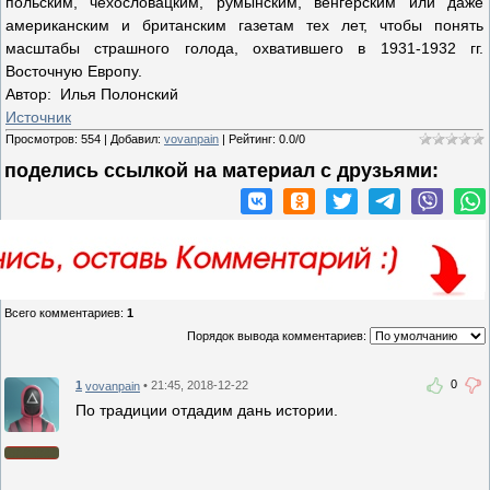
польским, чехословацким, румынским, венгерским или даже
американским и британским газетам тех лет, чтобы понять
масштабы страшного голода, охватившего в 1931-1932 гг.
Восточную Европу.
Автор: Илья Полонский
Источник
Просмотров
:
554
|
Добавил
:
vovanpain
|
Рейтинг
:
0.0
/
0
поделись ссылкой на материал c друзьями:
Всего комментариев
:
1
Порядок вывода комментариев:
0
1
• 21:45, 2018-12-22
vovanpain
По традиции отдадим дань истории.