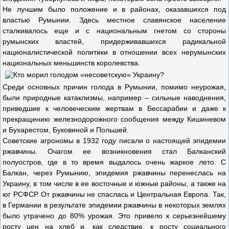
Не лучшим было положение и в районах, оказавшихся под
властью Румынии. Здесь местное славянское население
сталкивалось еще и с национальным гнетом со стороны
румынских властей, придерживавшихся радикальной
националистической политики в отношении всех нерумынских
национальных меньшинств королевства.
Среди основных причин голода в Румынии, помимо неурожая,
были природные катаклизмы, например – сильные наводнения,
приведшие к человеческим жертвам в Бессарабии и даже к
прекращению железнодорожного сообщения между Кишиневом
и Бухарестом, Буковиной и Польшей.
Советские агрономы в 1932 году писали о настоящей эпидемии
ржавчины. Очагом ее возникновения стал Балканский
полуостров, где в то время выдалось очень жаркое лето. С
Балкан, через Румынию, эпидемия ржавчины перенеслась на
Украину, в том числе в ее восточные и южные районы, а также на
юг РСФСР. От ржавчины не спаслась и Центральная Европа. Так,
в Германии в результате эпидемии ржавчины в некоторых землях
было утрачено до 80% урожая. Это привело к серьезнейшему
росту цен на хлеб и, как следствие, к росту социального