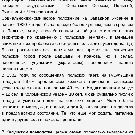
четырьмя государствами – Советским Союзом, Польшей,
Румынией и Чехословакией.
Социально-экономическое положение на Западной Украине в
начале 1930-х годов было гораздо более худшим, чем в среднем
в Польше, чему способствовали и общая отсталость этих
территорий по сравнению с польскими землями, и меньшее
внимание к их проблемам со стороны польского руководства. Да,
Львов рассматривался поляками как третий по значению
польский город после Варшавы и Кракова, но в селах,
населенных гуцульским (украинским) населением, царила
полная нищета.
В 1932 году, по сообщениям польских газет, на Гуцульщине
голодали 88,6% крестьянских хозяйств, причем в Косивском
уезде голод охватил полностью 40 сел, в Наддвирнянском уезде
– 12 сел, в Коломийском уезде – 10 сел. Люди буквально пухли с
голоду и умирали прямо на сельских дорогах. Можно было
встретить и молодых, и старых, и детей, валяющихся на дорогах
в предсмертном состоянии. Те, кто еще мог ходить, пытались
идти в другие села в поисках пропитания.
В Калушском воеводстве целые семьи полностью вымирали от