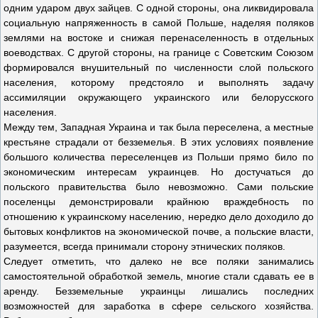
одним ударом двух зайцев. С одной стороны, она ликвидировала
социальную напряженность в самой Польше, наделяя поляков
землями на востоке и снижая перенаселенность в отдельных
воеводствах. С другой стороны, на границе с Советским Союзом
формировался внушительный по численности слой польского
населения, которому предстояло и выполнять задачу
ассимиляции окружающего украинского или белорусского
населения.
Между тем, Западная Украина и так была переселена, а местные
крестьяне страдали от безземелья. В этих условиях появление
большого количества переселенцев из Польши прямо било по
экономическим интересам украинцев. Но достучаться до
польского правительства было невозможно. Сами польские
поселенцы демонстрировали крайнюю враждебность по
отношению к украинскому населению, нередко дело доходило до
бытовых конфликтов на экономической почве, а польские власти,
разумеется, всегда принимали сторону этнических поляков.
Следует отметить, что далеко не все поляки занимались
самостоятельной обработкой земель, многие стали сдавать ее в
аренду. Безземельные украинцы лишались последних
возможностей для заработка в сфере сельского хозяйства.