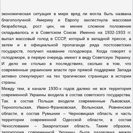
экономическая ситуация в мире вряд ли могла быть названа
благополучной. Америку и Европу захлестнула массовая
безработица, рост цен, не менее сложное положение
складывалось и в Советском Союзе. Именно на 1932-1933 гг.
выпал массовый голод в СССР, который в западной прессе, а
затем и в официальной пропаганде ряда постсоветских
государств, получил название голодомора. Когда говорят о
голодоморе, в первую очередь имеют в виду Советскую Украину.
И дело не столько в последствиях, сколько в том, что
современные украинские власти при прямой поддержке Запада
активно спекулируют на тех трагических страницах в истории
страны.
Между тем, в начале 1930-х годов далеко не вся территория
современной Украины входила в состав советского государства.
Так. в состав Польши входили современные Львовская,
Тернопольская, Ивано-Франковская, Волынская, Ровненская
области, в состав Румынии – Черновицкая область и часть
территории современной Одесской области, в состав
Чехословакии – Закарпатская область. Таким образом,
территория современной Украины была разделена между