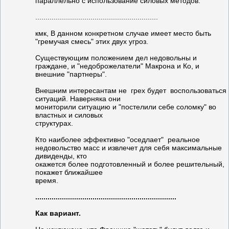
параллельно с использование силовых методов.
............................................................
кмк, В данном конкретном случае имеет место быть
"гремучая смесь" этих двух угроз.
Существующим положением дел недовольны и
граждане, и "недоброжелатели" Макрона и Ко, и
внешние "партнеры".
Внешним интересантам не грех будет воспользоваться
ситуаций. Наверняка они
мониторили ситуацию и "постелили себе соломку" во
властных и силовых
структурах.
Кто наиболее эффективно "оседлает" реальное
недовольство масс и извлечет для себя максимальные
дивиденды, кто
окажется более подготовленный и более решительный,
покажет ближайшее
время.
.....................................................................
Как вариант.