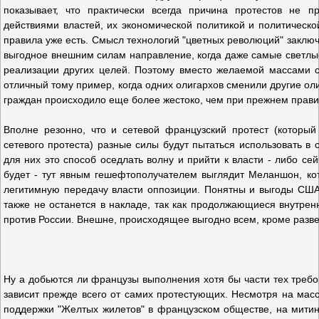
показывает, что практически всегда причина протестов не п
действиями властей, их экономической политикой и политической
правила уже есть. Смысл технологий "цветных революций" заключа
выгодное внешним силам направление, когда даже самые светл
реализации других целей. Поэтому вместо желаемой массами 
отличный тому пример, когда одних олигархов сменили другие ол
граждан происходило еще более жестоко, чем при прежнем прави
Вполне резонно, что и сетевой французский протест (который
сетевого протеста) разные силы будут пытаться использовать в
для них это способ оседлать волну и прийти к власти - либо се
будет - тут явным гешефтополучателем выглядит Меланшон, ко
легитимную передачу власти оппозиции. Понятны и выгоды США,
также не останется в накладе, так как продолжающиеся внутре
против России. Внешне, происходящее выгодно всем, кроме разве
Ну а добьются ли французы выполнения хотя бы части тех требо
зависит прежде всего от самих протестующих. Несмотря на масс
поддержки "Желтых жилетов" в французском обществе, на митинг