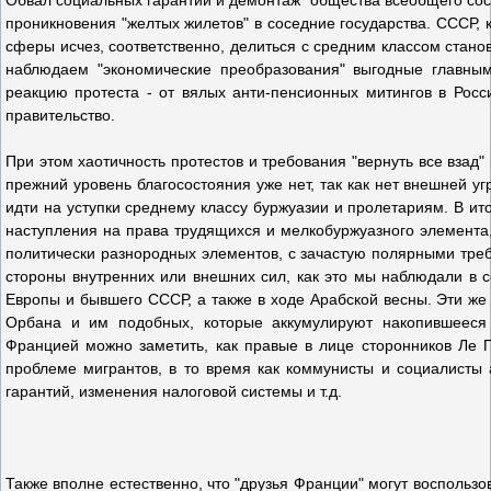
Обвал социальных гарантий и демонтаж "общества всеобщего сос
проникновения "желтых жилетов" в соседние государства. СССР,
сферы исчез, соответственно, делиться с средним классом стано
наблюдаем "экономические преобразования" выгодные главным
реакцию протеста - от вялых анти-пенсионных митингов в Росс
правительство.
При этом хаотичность протестов и требования "вернуть все взад"
прежний уровень благосостояния уже нет, так как нет внешней уг
идти на уступки среднему классу буржуазии и пролетариям. В ито
наступления на права трудящихся и мелкобуржуазного элемента,
политически разнородных элементов, с зачастую полярными треб
стороны внутренних или внешних сил, как это мы наблюдали в 
Европы и бывшего СССР, а также в ходе Арабской весны. Эти ж
Орбана и им подобных, которые аккумулируют накопившееся 
Францией можно заметить, как правые в лице сторонников Ле П
проблеме мигрантов, в то время как коммунисты и социалисты
гарантий, изменения налоговой системы и т.д.
Также вполне естественно, что "друзья Франции" могут воспользо