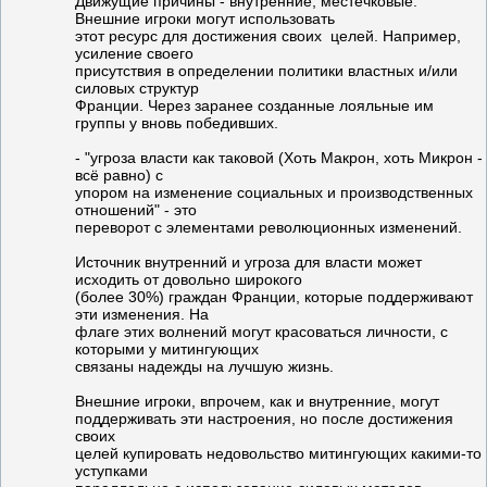
Движущие причины - внутренние, местечковые.
Внешние игроки могут использовать
этот ресурс для достижения своих целей. Например,
усиление своего
присутствия в определении политики властных и/или
силовых структур
Франции. Через заранее созданные лояльные им
группы у вновь победивших.
- "угроза власти как таковой (Хоть Макрон, хоть Микрон -
всё равно) с
упором на изменение социальных и производственных
отношений" - это
переворот с элементами революционных изменений.
Источник внутренний и угроза для власти может
исходить от довольно широкого
(более 30%) граждан Франции, которые поддерживают
эти изменения. На
флаге этих волнений могут красоваться личности, с
которыми у митингующих
связаны надежды на лучшую жизнь.
Внешние игроки, впрочем, как и внутренние, могут
поддерживать эти настроения, но после достижения
своих
целей купировать недовольство митингующих какими-то
уступками