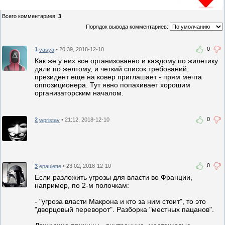
Всего комментариев
:
3
Порядок вывода комментариев:
0
1
• 20:39, 2018-12-10
vasya
Как же у них все организованно и каждому по жилетику
дали по желтому, и четкий список требований,
президент еще на ковер приглашает - прям мечта
оппозиционера. Тут явно попахивает хорошим
организаторским началом.
0
2
• 21:12, 2018-12-10
wpristav
0
3
• 23:02, 2018-12-10
epaulette
Если разложить угрозы для власти во Франции,
например, по 2-м полочкам:
- "угроза власти Макрона и кто за ним стоит", то это
"дворцовый переворот". Разборка "местных пацанов".