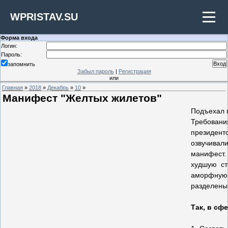
WPRISTAV.SU
Форма входа
Логин:
Пароль:
запомнить
Забыл пароль
|
Регистрация
или
Главная
»
2018
»
Декабрь
»
10
»
Манифест "Желтых жилетов"
Подъехал 
Требовани
президен
озвучивал
манифест.
худшую ст
аморфную 
разделены 
Так, в сф