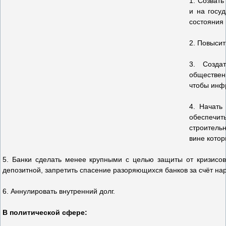
1. Созват
и на госу
состояния
2. Повыси
3. Созда
обществен
чтобы инф
4. Начать
обеспечить
строительн
вине котор
5. Банки сделать менее крупными с целью защиты от кризисов,
депозитной, запретить спасение разоряющихся банков за счёт на
6. Аннулировать внутренний долг.
В политической сфере: