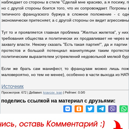
наблюдает со стороны в стиле "Сделай мне красиво, а я посижу,
но с другой стороны боится того, что их сопровождает. Погромы 
типичного французского буржуа в сложное положение - с од
экономически притесняет, а с другой стороны он видит агрессивн
Тут то и проявляется главная проблема "Желтых жилетов", у них
требования общества и политически их продавливает не через 
захвату власти. Некому сказать "Есть такая партия!", да и парт
протестов и большой потенциал манипуляции таким протестом
политическим выразителем устремлений недовольной мелкой бурж
Если же брать сам манифест, то французам можно лишь поже
маловероятно, но тем не менее), особенно в части выхода из НА
Источник
Просмотров
:
672
|
Добавил
:
kravcov_ivan
|
Рейтинг
:
0.0
/
0
поделись ссылкой на материал c друзьями: