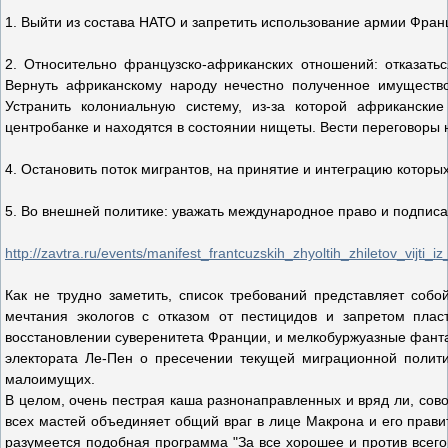
1. Выйти из состава НАТО и запретить использование армии Фран
2. Относительно французско-африканских отношений: отказатьс
Вернуть африканскому народу нечестно полученное имущество 
Устранить колониальную систему, из-за которой африканск
центробанке и находятся в состоянии нищеты. Вести переговоры 
4. Остановить поток мигрантов, на принятие и интеграцию которых
5. Во внешней политике: уважать международное право и подпис
http://zavtra.ru/events/manifest_frantcuzskih_zhyoltih_zhiletov_vijti_
Как не трудно заметить, список требований представляет собой
мечтания экологов с отказом от пестицидов и запретом плас
восстановлении суверенитета Франции, и мелкобуржуазные фанта
электората Ле-Пен о пресечении текущей миграционной полити
малоимущих.
В целом, очень пестрая каша разнонаправленных и вряд ли, сов
всех мастей объединяет общий враг в лице Макрона и его правит
разумеется подобная программа "За все хорошее и против всего