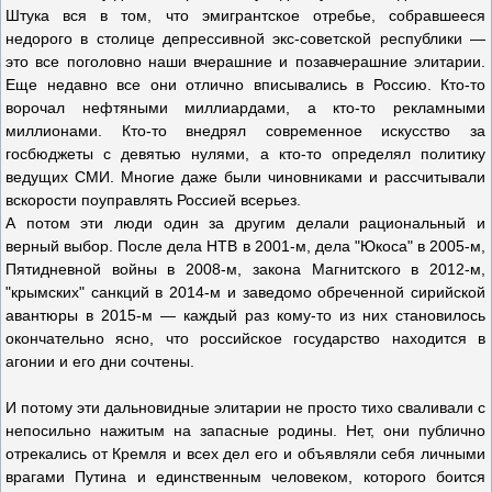
Штука вся в том, что эмигрантское отребье, собравшееся
недорого в столице депрессивной экс-советской республики —
это все поголовно наши вчерашние и позавчерашние элитарии.
Еще недавно все они отлично вписывались в Россию. Кто-то
ворочал нефтяными миллиардами, а кто-то рекламными
миллионами. Кто-то внедрял современное искусство за
госбюджеты с девятью нулями, а кто-то определял политику
ведущих СМИ. Многие даже были чиновниками и рассчитывали
вскорости поуправлять Россией всерьез.
А потом эти люди один за другим делали рациональный и
верный выбор. После дела НТВ в 2001-м, дела "Юкоса" в 2005-м,
Пятидневной войны в 2008-м, закона Магнитского в 2012-м,
"крымских" санкций в 2014-м и заведомо обреченной сирийской
авантюры в 2015-м — каждый раз кому-то из них становилось
окончательно ясно, что российское государство находится в
агонии и его дни сочтены.
И потому эти дальновидные элитарии не просто тихо сваливали с
непосильно нажитым на запасные родины. Нет, они публично
отрекались от Кремля и всех дел его и объявляли себя личными
врагами Путина и единственным человеком, которого боится