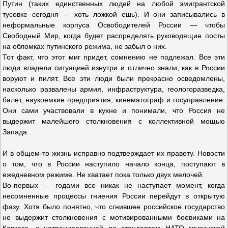
Путин (таких единственных людей на любой эмигрантской
тусовке сегодня — хоть ложкой ешь). И они записывались в
неформальные корпуса Освободителей России — чтобы
Свободный Мир, когда будет распределять руководящие посты
на обломках путинского режима, не забыл о них.
Тот факт, что этот миг придет, сомнению не подлежал. Все эти
люди владели ситуацией изнутри и отлично знали, как в России
воруют и пилят. Все эти люди были прекрасно осведомлены,
насколько развалены армия, инфраструктура, геологоразведка,
балет, наукоемкие предприятия, кинематограф и госуправление.
Они сами участвовали в кухне и понимали, что Россия не
выдержит малейшего столкновения с коллективной мощью
Запада.
И в общем-то жизнь исправно подтверждает их правоту. Новости
о том, что в России наступило начало конца, поступают в
ежедневном режиме. Не хватает пока только двух мелочей.
Во-первых — годами все никак не наступает момент, когда
несомненные процессы гниения России перейдут в открытую
фазу. Хотя было понятно, что сгнившее российское государство
не выдержит столкновения с мотивированными боевиками на