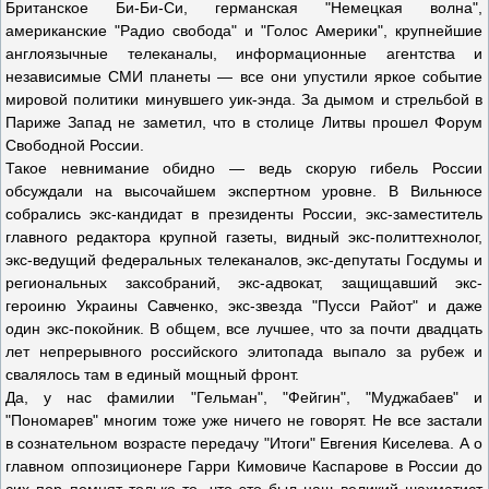
Британское Би-Би-Си, германская "Немецкая волна",
американские "Радио свобода" и "Голос Америки", крупнейшие
англоязычные телеканалы, информационные агентства и
независимые СМИ планеты — все они упустили яркое событие
мировой политики минувшего уик-энда. За дымом и стрельбой в
Париже Запад не заметил, что в столице Литвы прошел Форум
Свободной России.
Такое невнимание обидно — ведь скорую гибель России
обсуждали на высочайшем экспертном уровне. В Вильнюсе
собрались экс-кандидат в президенты России, экс-заместитель
главного редактора крупной газеты, видный экс-политтехнолог,
экс-ведущий федеральных телеканалов, экс-депутаты Госдумы и
региональных заксобраний, экс-адвокат, защищавший экс-
героиню Украины Савченко, экс-звезда "Пусси Райот" и даже
один экс-покойник. В общем, все лучшее, что за почти двадцать
лет непрерывного российского элитопада выпало за рубеж и
свалялось там в единый мощный фронт.
Да, у нас фамилии "Гельман", "Фейгин", "Муджабаев" и
"Пономарев" многим тоже уже ничего не говорят. Не все застали
в сознательном возрасте передачу "Итоги" Евгения Киселева. А о
главном оппозиционере Гарри Кимовиче Каспарове в России до