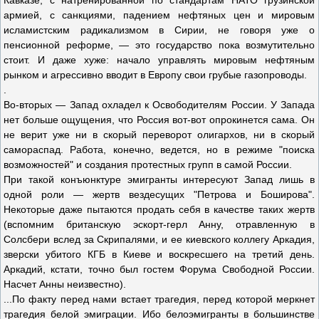
Кавказе, с натренированной по стандартам НАТО грузинской
армией, с санкциями, падением нефтяных цен и мировым
исламистским радикализмом в Сирии, не говоря уже о
пенсионной реформе, — это государство пока возмутительно
стоит. И даже хуже: начало управлять мировым нефтяным
рынком и агрессивно вводит в Европу свои грубые газопроводы.
.
Во-вторых — Запад охладел к Освободителям России. У Запада
нет больше ощущения, что Россия вот-вот опрокинется сама. Он
не верит уже ни в скорый переворот олигархов, ни в скорый
самораспад. Работа, конечно, ведется, но в режиме "поиска
возможностей" и создания протестных групп в самой России.
При такой конъюнктуре эмигранты интересуют Запад лишь в
одной роли — жертв вездесущих "Петрова и Боширова".
Некоторые даже пытаются продать себя в качестве таких жертв
(вспомним британскую эскорт-герл Анну, отравленную в
Солсбери вслед за Скрипалями, и ее киевского коллегу Аркадия,
зверски убитого КГБ в Киеве и воскресшего на третий день.
Аркадий, кстати, точно был гостем Форума Свободной России.
Насчет Анны неизвестно).
...По факту перед нами встает трагедия, перед которой меркнет
трагедия белой эмиграции. Ибо белоэмигранты в большинстве