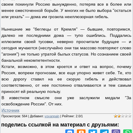
своем покинули Россию вынужденно, потеряв все в более или
менее ожесточенной борьбе. У многих не было выбора "остаться
или уехать" — дома им грозила неиллюзорная гибель.
Нынешние же "беглецы от Кремля" — бывшие, повторимся,
далеко не последними дома — тупо ошиблись. Поддались
иллюзиям своей тусовки, неверно просчитали будущее — и
сегодня мучаются (неслучайно они так массово повторяют слово
"агония") не только утратой былых статусов. Но сознанием своей
банальной некомпетентности.
Кстати, возможно, в этом кроется и ответ на вопрос, почему
Россия, вопреки прогнозам, все еще упорно живет себе. Те, кто
всю дорогу ставил на ее скорую гибель и действовал
соответственно, от нее постоянно отваливаются и тем самым
приносят ей реальную пользу.
В известном смысле они уже заслужили медали "За
освобождение России". От них.
Источник
Просмотров
:
564
|
Добавил
:
vovanpain
|
Рейтинг
:
2.0
/
1
поделись ссылкой на материал c друзьями: