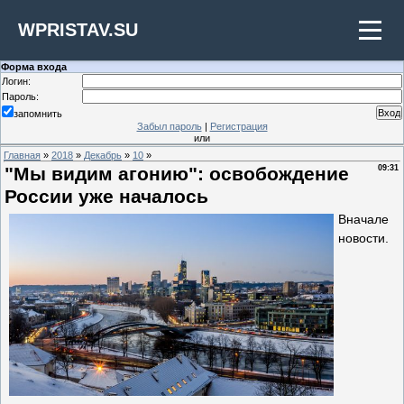
WPRISTAV.SU
Форма входа
Логин:
Пароль:
запомнить
Забыл пароль
|
Регистрация
или
Главная
»
2018
»
Декабрь
»
10
»
"Мы видим агонию": освобождение
09:31
России уже началось
Вначале
новости.