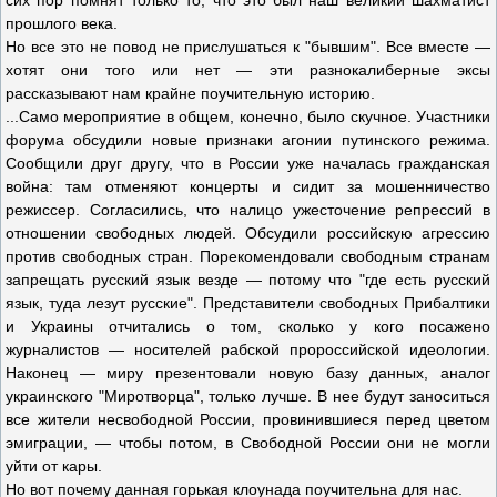
сих пор помнят только то, что это был наш великий шахматист
прошлого века.
Но все это не повод не прислушаться к "бывшим". Все вместе —
хотят они того или нет — эти разнокалиберные эксы
рассказывают нам крайне поучительную историю.
...Само мероприятие в общем, конечно, было скучное. Участники
форума обсудили новые признаки агонии путинского режима.
Сообщили друг другу, что в России уже началась гражданская
война: там отменяют концерты и сидит за мошенничество
режиссер. Согласились, что налицо ужесточение репрессий в
отношении свободных людей. Обсудили российскую агрессию
против свободных стран. Порекомендовали свободным странам
запрещать русский язык везде — потому что "где есть русский
язык, туда лезут русские". Представители свободных Прибалтики
и Украины отчитались о том, сколько у кого посажено
журналистов — носителей рабской пророссийской идеологии.
Наконец — миру презентовали новую базу данных, аналог
украинского "Миротворца", только лучше. В нее будут заноситься
все жители несвободной России, провинившиеся перед цветом
эмиграции, — чтобы потом, в Свободной России они не могли
уйти от кары.
Но вот почему данная горькая клоунада поучительна для нас.