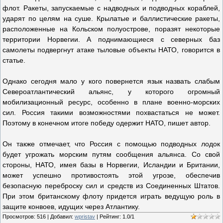
флот. Ракеты, запускаемые с надводных и подводных кораблей,
ударят по целям на суше. Крылатые и баллистические ракеты,
расположенные на Кольском полуострове, поразят некоторые
территории Норвегии. А поднимающиеся с северных баз
самолеты подвергнут атаке тыловые объекты НАТО, говорится в
статье.
Однако сегодня мало у кого повернется язык назвать слабым
Североатлантический альянс, у которого огромный
мобилизационный ресурс, особенно в плане военно-морских
сил. Россия такими возможностями похвастаться не может.
Поэтому в конечном итоге победу одержит НАТО, пишет автор.
Он также отмечает, что Россия с помощью подводных лодок
будет угрожать морским путям сообщения альянса. Со свой
стороны, НАТО, имея базы в Норвегии, Исландии и Британии,
может успешно противостоять этой угрозе, обеспечив
безопасную переброску сил и средств из Соединенных Штатов.
При этом британскому флоту придется играть ведущую роль в
защите конвоев, идущих через Атлантику.
Просмотров
:
516
|
Добавил
:
wpristav
|
Рейтинг
:
1.0
/
1