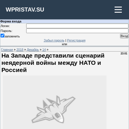
WPRISTAV.SU
Форма входа
Логин:
Пароль:
запомнить
Забыл пароль
|
Регистрация
или
Главная
»
2018
»
Декабрь
»
14
»
На Западе представили сценарий
23:01
неядерной войны между НАТО и
Россией