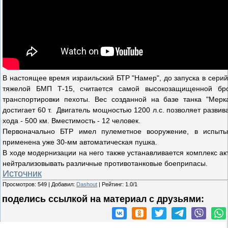
В настоящее время израильский БТР "Намер", до запуска в сери
тяжелой БМП Т-15, считается самой высокозащищенной бр
транспортировки пехоты. Вес созданной на базе танка "Мерк
достигает 60 т. Двигатель мощностью 1200 л.с. позволяет развива
хода - 500 км. Вместимость - 12 человек.
Первоначально БТР имел пулеметное вооружение, в испыт
применена уже 30-мм автоматическая пушка.
В ходе модернизации на него также устанавливается комплекс а
нейтрализовывать различные противотанковые боеприпасы.
Источник
Просмотров
:
549
|
Добавил
:
Dashout
|
Рейтинг
:
1.0
/
1
поделись ссылкой на материал c друзьями: