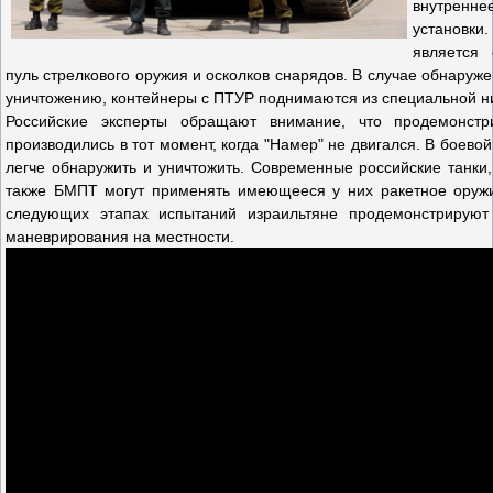
внутренн
установки
является
пуль стрелкового оружия и осколков снарядов. В случае обнаруж
уничтожению, контейнеры с ПТУР поднимаются из специальной 
Российские эксперты обращают внимание, что продемонст
производились в тот момент, когда "Намер" не двигался. В боев
легче обнаружить и уничтожить. Современные российские танк
также БМПТ могут применять имеющееся у них ракетное оружи
следующих этапах испытаний израильтяне продемонстрирую
маневрирования на местности.