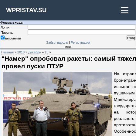
WPRISTAV.SU
Форма входа
Логин:
Пароль:
запомнить
Забыл пароль
|
Регистрация
или
Главная
»
2018
»
Декабрь
»
15
»
"Намер" опробовал ракеты: самый тяже
провел пуски ПТУР
На израи
бронетра
испытан н
пушечным 
Министе
государст
на кото
реальног
противота
Особеннос