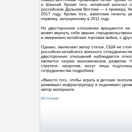
и Шанхай. Кроме того, китайский капитал 
российском Дальнем Востоке — к примеру, Ам
2017 году. Кроме того, азиатские гиганты 
первому, запущенному в 2011 году.
Но двусторонние отношения вращаются не т
может вернуть себе звание «продовольственн
и американо-китайская торговая война, с друг
Однако, заключает автор статьи, США не стои
российско-китайского военного сотрудничест
двусторонних отношений наблюдается отно
является скорее экономическое развитие. 
стратеги, напротив, могут лишь подтолк
сотрудничества подробнее.
«Вместо того, чтобы играть в детские геопо
развивают инфраструктуру и поднимают урове
автор материала.
Источник