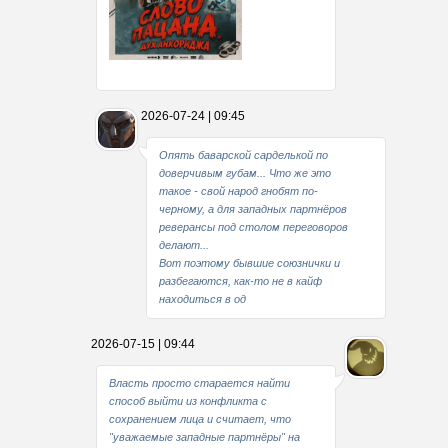
Какие мы стали совестливые..
2026-07-24 | 09:45
В свое время
Опять баварской сарделькой по
доверчивым губам... Что же это
такое - свой народ гнобят по-
черному, а для западных партнёров
реверансы под столом переговоров
делают...
Вот поэтому бывшие союзнички и
разбегаются, как-то не в кайф
находиться в од
2026-07-15 | 09:44
Власть просто старается найти
способ выйти из конфликта с
сохранением лица и считает, что
"уважаемые западные партнёры" на