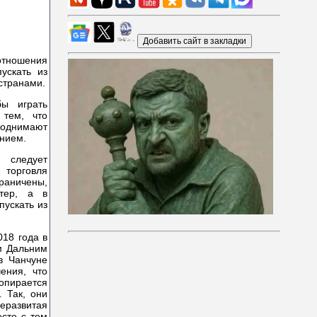
тношения
ускать из
странами.
бы играть
 тем, что
поднимают
анием.
 следует
я торговля
граничены,
ктер, а в
пускать из
018 года в
м Дальним
в Чанчуне
ения, что
 опирается
. Так, они
еразвитая
есте с тем