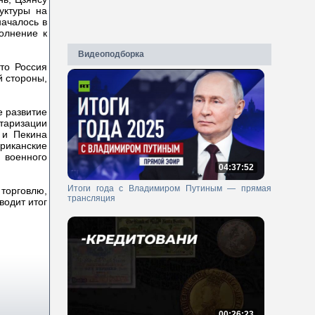
уктуры на
началось в
олнение к
Видеоподборка
то Россия
й стороны,
е развитие
итаризации
 и Пекина
риканские
 военного
04:37:52
Итоги года с Владимиром Путиным — прямая
 торговлю,
трансляция
водит итог
00:26:23