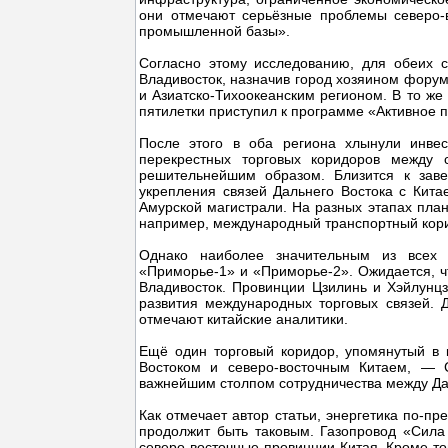
они отмечают серьёзные проблемы северо-в
промышленной базы».
Согласно этому исследованию, для обеих 
Владивосток, назначив город хозяином форум
и Азиатско-Тихоокеанским регионом. В то ж
пятилетки приступил к программе «Активное
После этого в оба региона хлынули инвес
перекрестных торговых коридоров между 
решительнейшим образом. Близится к заве
укрепления связей Дальнего Востока с Кита
Амурской магистрали. На разных этапах план
например, международный транспортный кор
Однако наиболее значительным из всех 
«Приморье-1» и «Приморье-2». Ожидается, чт
Владивосток. Провинции Цзилинь и Хэйлунц
развития международных торговых связей. Д
отмечают китайские аналитики.
Ещё один торговый коридор, упомянутый в 
Востоком и северо-восточным Китаем, — 
важнейшим столпом сотрудничества между Д
Как отмечает автор статьи, энергетика по-
продолжит быть таковым. Газопровод «Сила 
северо-восточные провинции Китая. Кроме то