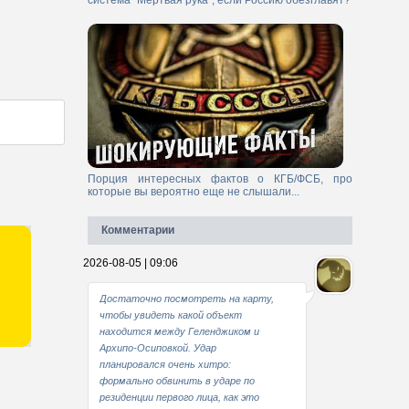
система "Мертвая рука", если Россию обезглавят?
Порция интересных фактов о КГБ/ФСБ, про
которые вы вероятно еще не слышали...
Комментарии
2026-08-05 | 09:06
Достаточно посмотреть на карту,
чтобы увидеть какой объект
находится между Геленджиком и
Архипо-Осиповкой. Удар
планировался очень хитро:
формально обвинить в ударе по
резиденции первого лица, как это