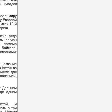
и «упадок
овал миру
ду Европой
амках 12-й
ферию.
ытие ряда
ть регион
о, помимо
й Байкало-
регионами:
 название
о Китая во
ниями для
начение»,
у Дальним
ещё одним
итай, — и
ать в три
нь, Цзянсу