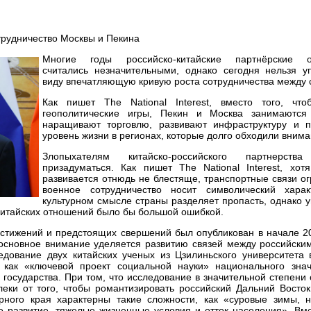
Многие годы российско-китайские партнёрские о
считались незначительными, однако сегодня нельзя уп
виду впечатляющую кривую роста сотрудничества между 
Как пишет The National Interest, вместо того, что
геополитические игры, Пекин и Москва занимаются
наращивают торговлю, развивают инфраструктуру и 
уровень жизни в регионах, которые долго обходили вним
Злопыхателям китайско-российского партнерства
призадуматься. Как пишет The National Interest, хот
развивается отнюдь не блестяще, транспортные связи о
военное сотрудничество носит символический хара
культурном смысле страны разделяет пропасть, однако у
китайских отношений было бы большой ошибкой.
остижений и предстоящих свершений был опубликован в начале 2
 основное внимание уделяется развитию связей между российски
едование двух китайских ученых из Цзилиньского университета 
 как «ключевой проект социальной науки» национального знач
 государства. При том, что исследование в значительной степени
еки от того, чтобы романтизировать российский Дальний Восток
рного края характерны такие сложности, как «суровые зимы, н
е развитие, тяжелые жизненные условия и отток населения». Вм