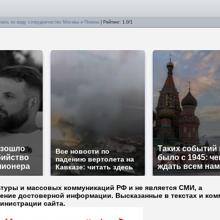
ускать из виду сотрудничество Москвы и Пекина
|
Рейтинг
:
1.0
/
1
изошло
Таких событий 
Все новости по
бийство
было с 1945: че
падению вертолета на
лионера
ждать всем на
Кавказе: читать здесь
ьтуры и массовых коммуникаций РФ и не является СМИ, а
ление достоверной информации. Высказанные в текстах и ком
министрации сайта.