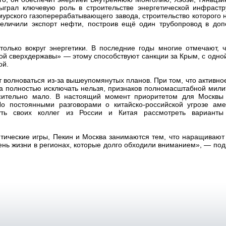
сыграл ключевую роль в строительстве энергетической инфрастр
урского газоперерабатывающего завода, строительство которого 
увеличили экспорт нефти, построив ещё один трубопровод в доп
олько вокруг энергетики. В последние годы многие отмечают, ч
ой сверхдержавы» — этому способствуют санкции за Крым, с одно
ой.
т волноваться из-за вышеупомянутых планов. При том, что активно
ва полностью исключать нельзя, признаков полномасштабной мил
сительно мало. В настоящий момент приоритетом для Москвы
Но постоянными разговорами о китайско-российской угрозе аме
нуть своих коллег из России и Китая рассмотреть варианты
литические игры, Пекин и Москва занимаются тем, что наращивают
нь жизни в регионах, которые долго обходили вниманием», — под