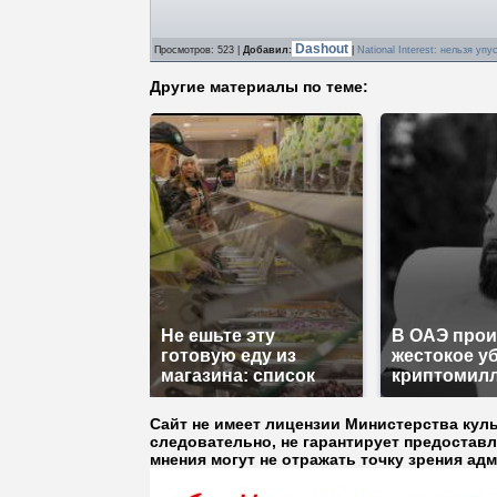
Dashout
Просмотров
: 523 |
Добавил
:
|
National Interest: нельзя уп
Другие материалы по теме:
Не ешьте эту
В ОАЭ про
готовую еду из
жестокое у
магазина: список
криптомил
Сайт не имеет лицензии Министерства кул
следовательно, не гарантирует предостав
мнения могут не отражать точку зрения ад