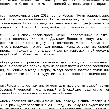
осточного Китая, в том числе «низкий уровень маркетизации» 
стран переломным стал 2012 год. В России Путин разрекламир
а АТЭС и расхвалив Дальний Восток как ворота для торговли меж
е самое время Китайский национальный комитет по реформам в р
 продвижение Северо-Востока», чтобы растормошить сонную пери
тиции. И в своей совокупности меры, направленные на откр
северо-восточным Китаем и Дальним Востоком, могут измени
ршению строительство двух стратегических мостов. Кроме тог
ем есть надежда, что этот шаг придаст импульс развитию старо
ирования находится и ряд других важных торговых путей между 
идор Китай — Монголия — Россия.
обсуждаемых проектов являются два коридора, получивших
о они обеспечат прямой путь из разных частей северо-восточног
зян, лишенные выхода к морю, смогут воспользоваться этими ли
ля России эти проекты будут иметь «огромное стратегическое з
китайском анализе как инструмент для укрепления связей межд
Северный морской путь, который в ближайшие годы станет 
альним Востоком и северо-восточным Китаем.
прежнему является ключевым моментом, объединяющим Россию и К
Сибири» будет завершён в 2019 году. По нему газ будет поступ
го, он обеспечит энергией Внутреннюю Монголию, Хэбэй, Тяньцзи