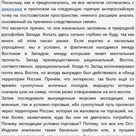
Поскольку, как и предполагалось, не все читатели согласились с
анализом
и прогнозом на следующую горячую антироссийскую
точку на постсоветском пространстве, немного расширю анализ,
основанный на причинно-следственных связях.
Что касается причин, то они изначально заложены в природной
русофобии Запада. Копать здесь сильно глубоко не буду, так как
много об этом писал ранее. Если коротко и несколько
упрощённо: мы и условно, и фактически находимся между
Востоком и Западом, между которыми лежит ментальная
пропасть. Запад преимущественно рациональный, Восток,
соответственно, иррациональный. Когда-то Запад колонизировал
почти весь Восток, но всегда вынужден был действовать в обход
территории России. Причём, что интересно, так было ещё со
времён сухопутных античных походов, маршруты которых
сначала шли на север, потом резко отворачивали на юго-восток.
Затем последовали вынужденные морские экспедиции, как
военные, так и условно-торговые, ибо сухопутный путь пролегал
через территорию России, которая не жаловала ни торгашей, ни,
тем более, захватчиков, куда бы они ни двигались пограбить.
Почему экспедиции условно-торговые? Потому, что все эти Ост-
Индские компании также банально грабили или, в лучшем