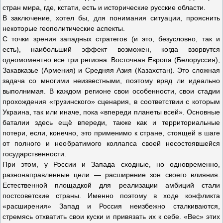
стран мира, где, кстати, есть и исторические русские области.
В заключение, хотел бы, для понимания ситуации, прояснить
некоторые геополитические аспекты.
С точки зрения западных стратегов (и это, безусловно, так и
есть), наибольший эффект возможен, когда взорвутся
одномоментно все три региона: Восточная Европа (Белоруссия),
Закавказье (Армения) и Средняя Азия (Казахстан). Это сложная
задача со многими неизвестными, поэтому вряд ли идеально
выполнимая. В каждом регионе свои особенности, свои стадии
прохождения «грузинского» сценария, в соответствии с которым
Украина, так или иначе, пока «впереди планеты всей». Основные
баталии здесь ещё впереди, также как и территориальные
потери, если, конечно, это применимо к стране, стоящей в шаге
от полного и необратимого коллапса своей несостоявшейся
государственности.
При этом, у России и Запада сходные, но одновременно,
разнонаправленные цели — расширение зон своего влияния.
Естественной площадкой для реализации амбиций стали
постсоветские страны. Именно поэтому в ходе конфликта
«расширения» Запад и Россия неизбежно сталкиваются,
стремясь отхватить свои куски и привязать их к себе. «Вес» этих