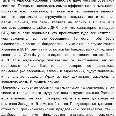
так и не удалось искоренить полностью даже жёсткой советской
системе. Теперь же появилась самая эффективная возможность
проявить всех поимённо, а также все их кровавые деяния,
которые тщательно и скрупулёзно складываются в толстые
папки. Причём, эти папки копятся не только в СК РФ и в
соответствующих службах ЛДНР, но и, что характерно, в недрах
СБУ, где многие понимают, что происходит, куда всё катится и
чем закончится вся эта бесовщина. То есть, чтобы было
окончательно понятно: бандеровщина иже с ней, в случае взятия
Украины в 2014 году, так и осталась бы бандеровщиной, ждущей
своего часа. Она бы ушла в подпольное состояние, как это было
в СССР и когда-нибудь обязательно бы выстрелила, как это
произошло сейчас. Зато теперь, повторю, все проявились
поимённо («с паролями, явками и адресами»), будут выявлены
и, в случае раздела Украины, принудительно выселены в
западную часть. В лучшем случае.
Подчеркну: основные события на украинском направлении, в том
числе и горячая фаза, куда всё-таки вынудят явиться Россию,
ещё впереди, так как, повторю, карта эта ещё до конца не
отыграна Западом. Это может быть как Приднестровье, где много
схожего с грузино-осетинской предвоенной обстановкой, так и
Донбасс, где уже фиксируется значительное усиление