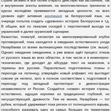
стране активно и всё более открыто действую как засланные, так
и внутренние агенты влияния, на многочисленных тренингах и
курсах молодёжи прививаются западные ценности, на всех
уровнях идёт активная
агитация
за белорусский язык, на
очереди попытка создать «древнюю» историю Белоруссии и т.д.
В общем, всё по лекалам соседей с перспективой выхода на
украинский и далее грузинский сценарии.
Казахстан, пожалуй, несмотря на законсервированный клубок
противоречий, пока находится в ожидании естественного ухода
Назарбаева со всеми вытекающими последствиями (см. выше).
Однако ожидание ожиданием, а уже вовсю идёт процесс отказа
от русского языка во всех областях, в том числе и в инженерно-
технических, где доходит до абсурда: текст на казахском, а
термины все русские. Параллельно подготовлены планы о
переходе на латиницу, утверждён новый алфавит, что выглядит
совсем уж нелепо, зато в полном соответствии с подготовкой к
переходу под западный протекторат и демонстрации
независимости от России. Создаётся «новая» история страны,
естественно, идущая корнями из традиционно глубокой, но
несуществующей, древности. Тем не менее, Назарбаев — тот
рубеж, который удерживает пока регион от полноценного взрыва,
способного разорвать одну из самых больших по территории