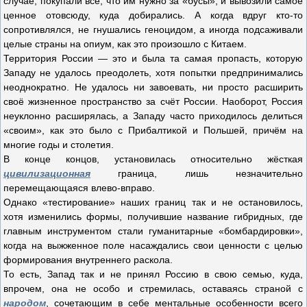
случае, покупали всё, что им нужно за «бусы», и вывозили самое
ценное отовсюду, куда добирались. А когда вдруг кто-то
сопротивлялся, не гнушались геноцидом, а иногда подсаживали
целые страны на опиум, как это произошло с Китаем.
Территория России — это и была та самая пропасть, которую
Западу не удалось преодолеть, хотя попытки предпринимались
неоднократно. Не удалось ни завоевать, ни просто расширить
своё жизненное пространство за счёт России. Наоборот, Россия
неуклонно расширялась, а Западу часто приходилось делиться
«своим», как это было с Прибалтикой и Польшей, причём на
многие годы и столетия.
В конце концов, установилась относительно жёсткая
цивилизационная
граница, лишь незначительно
перемещающаяся влево-вправо.
Однако «тестирование» наших границ так и не остановилось,
хотя изменились формы, получившие название гибридных, где
главным инструментом стали гуманитарные «бомбардировки»,
когда на выжженное поле насаждались свои ценности с целью
формирования внутреннего раскола.
То есть, Запад так и не принял Россию в свою семью, куда,
впрочем, она не особо и стремилась, оставаясь страной с
народом
, сочетающим в себе ментальные особенности всего