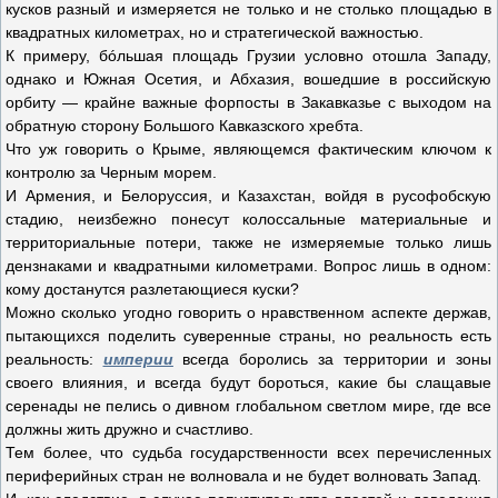
кусков разный и измеряется не только и не столько площадью в
квадратных километрах, но и стратегической важностью.
К примеру, бóльшая площадь Грузии условно отошла Западу,
однако и Южная Осетия, и Абхазия, вошедшие в российскую
орбиту — крайне важные форпосты в Закавказье с выходом на
обратную сторону Большого Кавказского хребта.
Что уж говорить о Крыме, являющемся фактическим ключом к
контролю за Черным морем.
И Армения, и Белоруссия, и Казахстан, войдя в русофобскую
стадию, неизбежно понесут колоссальные материальные и
территориальные потери, также не измеряемые только лишь
дензнаками и квадратными километрами. Вопрос лишь в одном:
кому достанутся разлетающиеся куски?
Можно сколько угодно говорить о нравственном аспекте держав,
пытающихся поделить суверенные страны, но реальность есть
реальность:
империи
всегда боролись за территории и зоны
своего влияния, и всегда будут бороться, какие бы слащавые
серенады не пелись о дивном глобальном светлом мире, где все
должны жить дружно и счастливо.
Тем более, что судьба государственности всех перечисленных
периферийных стран не волновала и не будет волновать Запад.