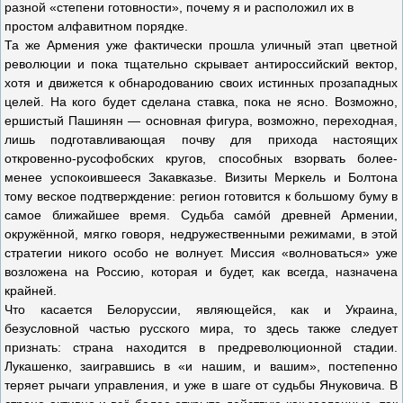
разной «степени готовности», почему я и расположил их в
простом алфавитном порядке.
Та же Армения уже фактически прошла уличный этап цветной
революции и пока тщательно скрывает антироссийский вектор,
хотя и движется к обнародованию своих истинных прозападных
целей. На кого будет сделана ставка, пока не ясно. Возможно,
ершистый Пашинян — основная фигура, возможно, переходная,
лишь подготавливающая почву для прихода настоящих
откровенно-русофобских кругов, способных взорвать более-
менее успокоившееся Закавказье. Визиты Меркель и Болтона
тому веское подтверждение: регион готовится к большому буму в
самое ближайшее время. Судьба самóй древней Армении,
окружённой, мягко говоря, недружественными режимами, в этой
стратегии никого особо не волнует. Миссия «волноваться» уже
возложена на Россию, которая и будет, как всегда, назначена
крайней.
Что касается Белоруссии, являющейся, как и Украина,
безусловной частью русского мира, то здесь также следует
признать: страна находится в предреволюционной стадии.
Лукашенко, заигравшись в «и нашим, и вашим», постепенно
теряет рычаги управления, и уже в шаге от судьбы Януковича. В