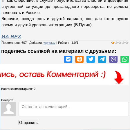
И, как следствие, в случае попустительства властей и доведения
внутренней ситуации до прозападного переворота, не должна
волновать и Россию.
Впрочем, всегда есть и другой вариант, «но для этого нужно
время и другой уровень интеграции» (В.Путин).
ИА REX
Просмотров
:
607
|
Добавил
:
wpristav
|
Рейтинг
:
1.0
/
1
поделись ссылкой на материал c друзьями:
Всего комментариев
:
0
Войдите:
Отправить