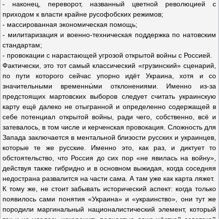
- наконец, переворот, названный цветной революцией с
приходом к власти крайне русофобских режимов;
- массированная экономическая помощь;
- милитаризация и военно-техническая поддержка по натовским
стандартам;
- провокации с нарастающей угрозой открытой войны с Россией.
Фактически, это тот самый классический «грузинский» сценарий,
по пути которого сейчас упорно идёт Украина, хотя и со
значительными временны́ми отклонениями. Именно из-за
предстоящих мартовских выборов следует считать украинскую
карту ещё далеко не отыгранной и определенно содержащей в
себе потенциал открытой войны, ради чего, собственно, всё и
затевалось, в том числе и керченская провокация. Сложность для
Запада заключается в ментальной близости русских и украинцев,
которые те же русские. Именно это, как раз, и диктует то
обстоятельство, что Россия до сих пор «не явилась на войну»,
действуя также гибридно и в основном выжидая, когда соседняя
недострана развалится на части сама. А там уже как карта ляжет.
К тому же, не стоит забывать исторический аспект: когда только
появилось сами понятия «Украина» и «украинство», они тут же
породили маргинальный националистический элемент, который