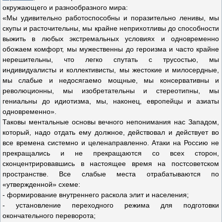
окружающего и разнообразного мира:
«Мы удивительно работоспособны и поразительно ленивы, мы
скупы и расточительны, мы крайне неприхотливы до способности
выжить в любых экстремальных условиях и одновременно
обожаем комфорт, мы мужественны до героизма и часто крайне
нерешительны, что легко спутать с трусостью, мы
индивидуалисты и коллективисты, мы жестокие и милосердные,
мы слабые и недосягаемо мощные, мы консервативны и
революционны, мы изобретательны и стереотипны, мы
гениальны до идиотизма, мы, наконец, европейцы и азиаты
одновременно».
Таковы ментальные основы вечного непонимания нас Западом,
который, надо отдать ему должное, действовал и действует во
все времена системно и целенаправленно. Атаки на Россию не
прекращались и не прекращаются со всех сторон,
сконцентрировавшись в настоящее время на постсоветском
пространстве. Все слабые места отрабатываются по
«утвержденной» схеме:
- формирование внутреннего раскола элит и населения;
- установление переходного режима для подготовки
окончательного переворота;