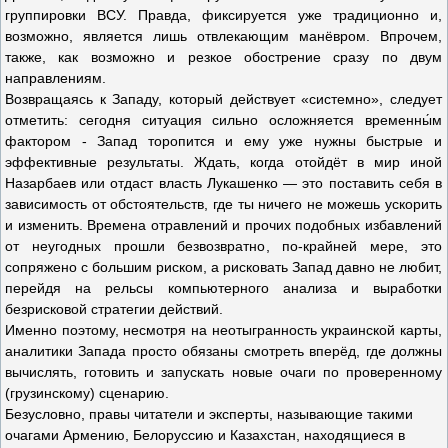
группировки ВСУ. Правда, фиксируется уже традиционно и,
возможно, является лишь отвлекающим манёвром. Впрочем,
также, как возможно и резкое обострение сразу по двум
направлениям.
Возвращаясь к Западу, который действует «системно», следует
отметить: сегодня ситуация сильно осложняется временны́м
фактором - Запад торопится и ему уже нужны быстрые и
эффективные результаты. Ждать, когда отойдёт в мир иной
Назарбаев или отдаст власть Лукашенко — это поставить себя в
зависимость от обстоятельств, где ты ничего не можешь ускорить
и изменить. Времена отравлений и прочих подобных избавлений
от неугодных прошли безвозвратно, по-крайней мере, это
сопряжено с большим риском, а рисковать Запад давно не любит,
перейдя на рельсы компьютерного анализа и выработки
безрисковой стратегии действий.
Именно поэтому, несмотря на неотыгранность украинской карты,
аналитики Запада просто обязаны смотреть вперёд, где должны
вычислять, готовить и запускать новые очаги по проверенному
(грузинскому) сценарию.
Безусловно, правы читатели и эксперты, называющие такими
очагами Армению, Белоруссию и Казахстан, находящиеся в