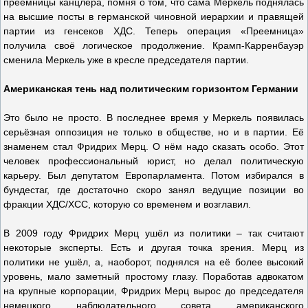
преемницы канцлера, помня о том, что сама Меркель поднялась
на высшие посты в германской чиновной иерархии и правящей
партии из генсеков ХДС. Теперь операция «Преемница»
получила своё логическое продолжение. Крамп-Карренбауэр
сменила Меркель уже в кресле председателя партии.
Американская тень над политическим горизонтом Германии
Это было не просто. В последнее время у Меркель появилась
серьёзная оппозиция не только в обществе, но и в партии. Её
знаменем стал Фридрих Мерц. О нём надо сказать особо. Этот
человек профессиональный юрист, но делал политическую
карьеру. Был депутатом Европарламента. Потом избирался в
бундестаг, где достаточно скоро занял ведущие позиции во
фракции ХДС/ХСС, которую со временем и возглавил.
В 2009 году Фридрих Мерц ушёл из политики – так считают
некоторые эксперты. Есть и другая точка зрения. Мерц из
политики не ушёл, а, наоборот, поднялся на её более высокий
уровень, мало заметный простому глазу. Поработав адвокатом
на крупные корпорации, Фридрих Мерц вырос до председателя
немецкого наблюдательного совета американского