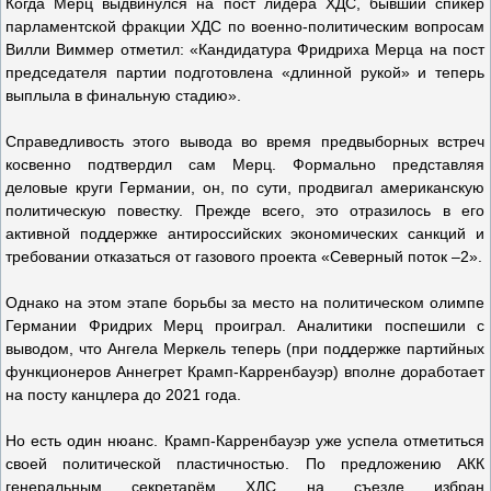
Когда Мерц выдвинулся на пост лидера ХДС, бывший спикер
парламентской фракции ХДС по военно-политическим вопросам
Вилли Виммер отметил: «Кандидатура Фридриха Мерца на пост
председателя партии подготовлена «длинной рукой» и теперь
выплыла в финальную стадию».
Справедливость этого вывода во время предвыборных встреч
косвенно подтвердил сам Мерц. Формально представляя
деловые круги Германии, он, по сути, продвигал американскую
политическую повестку. Прежде всего, это отразилось в его
активной поддержке антироссийских экономических санкций и
требовании отказаться от газового проекта «Северный поток –2».
Однако на этом этапе борьбы за место на политическом олимпе
Германии Фридрих Мерц проиграл. Аналитики поспешили с
выводом, что Ангела Меркель теперь (при поддержке партийных
функционеров Аннегрет Крамп-Карренбауэр) вполне доработает
на посту канцлера до 2021 года.
Но есть один нюанс. Крамп-Карренбауэр уже успела отметиться
своей политической пластичностью. По предложению АКК
генеральным секретарём ХДС на съезде избран