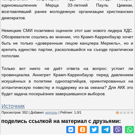
единомышленник Мерца 33-летний Пауль Цимиак,
возглавлявший ранее молодежную организации христианских
демократов.
Немецкие СМИ позитивно оценили этот шаг нового лидера ХДС.
Обозреватели сошлись во мнении, что Крамп-Карренбауэр хочет
быть не только «доверенным лицом канцлера Меркель», но и
крепить единство партии, расколовшейся на съезде практически
пополам.
Только вот никто не даёт ответа на вопрос: устоит ли
провинциалка Аннегрет Крамп-Карренбауэр перед давлением
искушённых в политике однопартийцев, ориентированных на
атлантическую повестку и поддержку из-за океана? Для АКК это
будет задача посерьёзнее завершившихся выборов.
Источник
Просмотров
:
552
|
Добавил
:
wpristav
|
Рейтинг
:
1.0
/
1
поделись ссылкой на материал c друзьями: