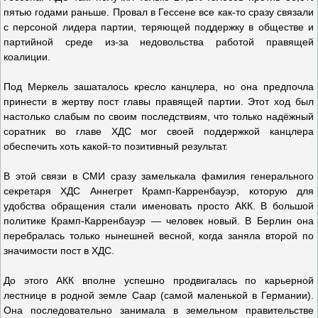
пятью годами раньше. Провал в Гессене все как-то сразу связали
с персоной лидера партии, теряющей поддержку в обществе и
партийной среде из-за недовольства работой правящей
коалиции.
Под Меркель зашаталось кресло канцлера, но она предпочла
принести в жертву пост главы правящей партии. Этот ход был
настолько слабым по своим последствиям, что только надёжный
соратник во главе ХДС мог своей поддержкой канцлера
обеспечить хоть какой-то позитивный результат.
В этой связи в СМИ сразу замелькала фамилия генерального
секретаря ХДС Аннегрет Крамп-Карренбауэр, которую для
удобства обращения стали именовать просто АКК. В большой
политике Крамп-Карренбауэр — человек новый. В Берлин она
перебралась только нынешней весной, когда заняла второй по
значимости пост в ХДС.
До этого АКК вполне успешно продвигалась по карьерной
лестнице в родной земле Саар (самой маленькой в Германии).
Она последовательно занимала в земельном правительстве