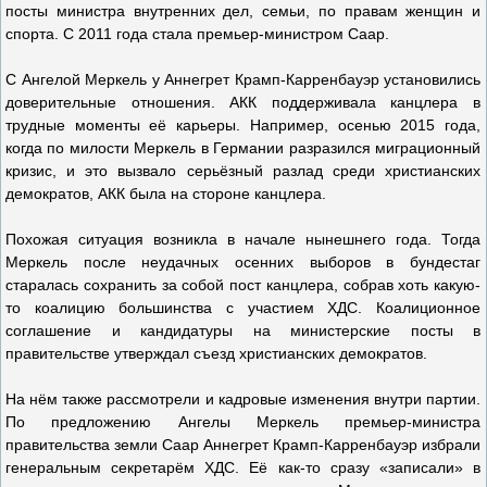
посты министра внутренних дел, семьи, по правам женщин и
спорта. С 2011 года стала премьер-министром Саар.
С Ангелой Меркель у Аннегрет Крамп-Карренбауэр установились
доверительные отношения. АКК поддерживала канцлера в
трудные моменты её карьеры. Например, осенью 2015 года,
когда по милости Меркель в Германии разразился миграционный
кризис, и это вызвало серьёзный разлад среди христианских
демократов, АКК была на стороне канцлера.
Похожая ситуация возникла в начале нынешнего года. Тогда
Меркель после неудачных осенних выборов в бундестаг
старалась сохранить за собой пост канцлера, собрав хоть какую-
то коалицию большинства с участием ХДС. Коалиционное
соглашение и кандидатуры на министерские посты в
правительстве утверждал съезд христианских демократов.
На нём также рассмотрели и кадровые изменения внутри партии.
По предложению Ангелы Меркель премьер-министра
правительства земли Саар Аннегрет Крамп-Карренбауэр избрали
генеральным секретарём ХДС. Её как-то сразу «записали» в