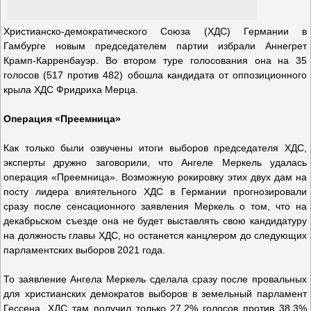
Христианско-демократического Союза (ХДС) Германии в
Гамбурге новым председателем партии избрали Аннегрет
Крамп-Карренбауэр. Во втором туре голосования она на 35
голосов (517 против 482) обошла кандидата от оппозиционного
крыла ХДС Фридриха Мерца.
Операция «Преемница»
Как только были озвучены итоги выборов председателя ХДС,
эксперты дружно заговорили, что Ангеле Меркель удалась
операция «Преемница». Возможную рокировку этих двух дам на
посту лидера влиятельного ХДС в Германии прогнозировали
сразу после сенсационного заявления Меркель о том, что на
декабрьском съезде она не будет выставлять свою кандидатуру
на должность главы ХДС, но останется канцлером до следующих
парламентских выборов 2021 года.
То заявление Ангела Меркель сделала сразу после провальных
для христианских демократов выборов в земельный парламент
Гессена. ХДС там получил только 27,2% голосов против 38,3%