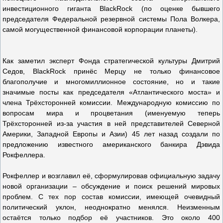
инвестиционного гиганта BlackRock (по оценке бывшего
председателя Федеральной резервной системы Пола Волкера,
самой могущественной финансовой корпорации планеты).
Как заметил эксперт Фонда стратегической культуры Дмитрий
Седов, BlackRock принёс Мерцу не только финансовое
благополучие и многомиллионное состояние, но и такие
значимые посты как председателя «Атлантического моста» и
члена Трёхсторонней комиссии. Международную комиссию по
вопросам мира и процветания (именуемую теперь
Трёхсторонней из-за участия в ней представителей Северной
Америки, Западной Европы и Азии) 45 лет назад создали по
предложению известного американского банкира Дэвида
Рокфеллера.
Рокфеллер и возглавил её, сформулировав официальную задачу
новой организации – обсуждение и поиск решений мировых
проблем. С тех пор состав комиссии, имеющей очевидный
политический уклон, неоднократно менялся. Неизменным
остаётся только подбор её участников. Это около 400