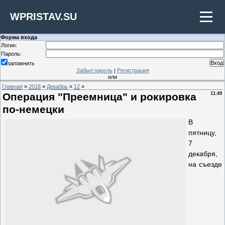
WPRISTAV.SU
Форма входа
Логин:
Пароль:
запомнить
Забыл пароль
|
Регистрация
или
Главная
»
2018
»
Декабрь
»
12
»
Операция "Преемница" и рокировка
11:49
по-немецки
В
пятницу,
7
декабря,
на съезде