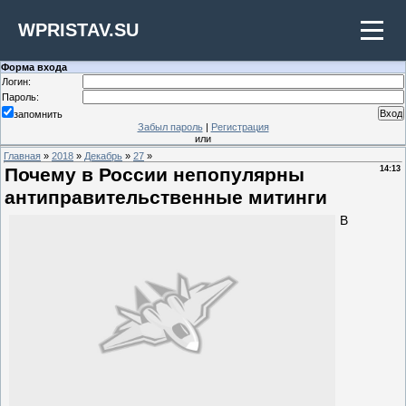
WPRISTAV.SU
Форма входа
Логин:
Пароль:
запомнить
Забыл пароль
|
Регистрация
или
Главная
»
2018
»
Декабрь
»
27
»
Почему в России непопулярны
14:13
антиправительственные митинги
В