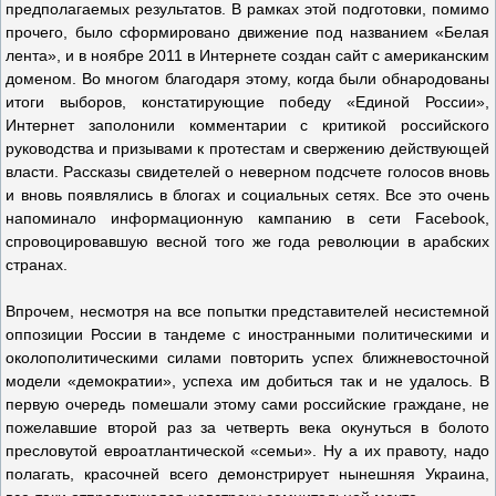
предполагаемых результатов. В рамках этой подготовки, помимо
прочего, было сформировано движение под названием «Белая
лента», и в ноябре 2011 в Интернете создан сайт с американским
доменом. Во многом благодаря этому, когда были обнародованы
итоги выборов, констатирующие победу «Единой России»,
Интернет заполонили комментарии с критикой российского
руководства и призывами к протестам и свержению действующей
власти. Рассказы свидетелей о неверном подсчете голосов вновь
и вновь появлялись в блогах и социальных сетях. Все это очень
напоминало информационную кампанию в сети Facebook,
спровоцировавшую весной того же года революции в арабских
странах.
Впрочем, несмотря на все попытки представителей несистемной
оппозиции России в тандеме с иностранными политическими и
околополитическими силами повторить успех ближневосточной
модели «демократии», успеха им добиться так и не удалось. В
первую очередь помешали этому сами российские граждане, не
пожелавшие второй раз за четверть века окунуться в болото
пресловутой евроатлантической «семьи». Ну а их правоту, надо
полагать, красочней всего демонстрирует нынешняя Украина,