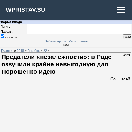
WPRISTAV.SU
Форма входа
Логин:
Пароль:
запомнить
Забыл пароль
|
Регистрация
или
Главная
»
2018
»
Декабрь
»
22
»
Предатели «незалежности»: в Раде
14:01
озвучили крайне невыгодную для
Порошенко идею
Со всей