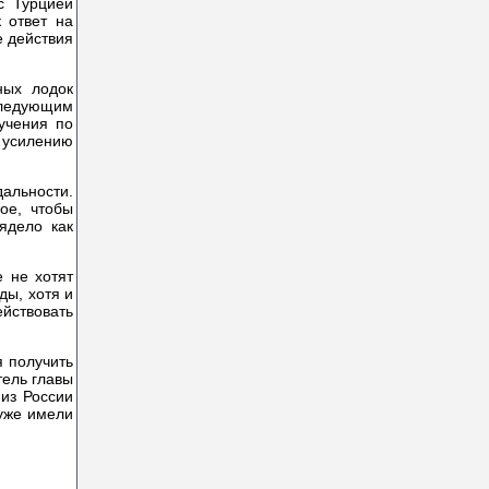
с Турцией
 ответ на
е действия
ных лодок
следующим
учения по
 усилению
альности.
ое, чтобы
ядело как
 не хотят
ды, хотя и
ействовать
 получить
тель главы
из России
 уже имели