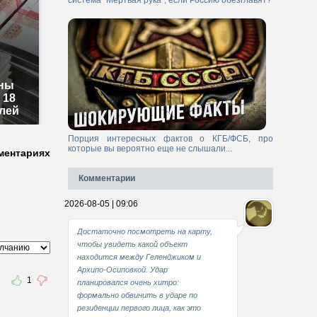
система "Мертвая рука", если Россию обезглавят?
зны
 18
лей
Порция интересных фактов о КГБ/ФСБ, про
которые вы вероятно еще не слышали...
ментариях
Комментарии
2026-08-05 | 09:06
Достаточно посмотреть на карту,
чтобы увидеть какой объект
находится между Геленджиком и
Архипо-Осиповкой. Удар
1
планировался очень хитро:
формально обвинить в ударе по
резиденции первого лица, как это