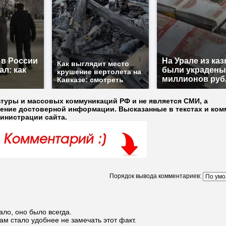
 в России
На Урале из ка
Как выглядит место
ал: как
были украдены
крушение вертолета на
миллионов руб
Кавказе: смотреть
ьтуры и массовых коммуникаций РФ и не является СМИ, а
ление достоверной информации. Высказанные в текстах и ком
министрации сайта.
Порядок вывода комментариев:
ало, оно было всегда.
м стало удобнее не замечать этот факт.