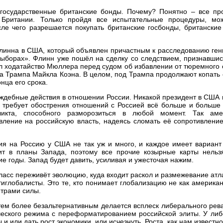
 государственные британские бонды. Почему? Понятно – все пр
 Британии. Только пройдя все испытательные процедуры, мо
сле чего разрешается покупать британские госбонды, британски
линна в США, который объявлен причастным к расследованию ген
ыборах». Флинн уже пошёл на сделку со следствием, признавшис
л ходатайство Мюллера перед судом об избавлении от тюремного 
а Трампа Майкла Коэна. В целом, под Трампа продолжают копать
нца его срока.
аждебные действия в отношении России. Никакой президент в США 
 требует обострения отношений с Россией всё больше и больше 
ликта, способного разморозиться в любой момент. Так аме
вление на российскую власть, надеясь сломать её сопротивлени
ия на Россию у США не так уж и много, и каждое имеет вариант
ит в планы Запада, поэтому все прочие козырные карты нельз
гие годы. Запад будет давить, усиливая и ужесточая нажим.
ласс переживёт эволюцию, куда входит раскол и размежевание атл
тиглобалисты. Это те, кто понимает глобализацию не как америка
нтрами силы.
ем более безальтернативным делается всплеск либерального рев
ского режима с переформатированием российской элиты. У либ
 и или дать рост экономики, или исчезнуть. Роста, как нам известно,