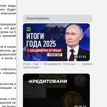
очие виды
жно будет
е компании
Видеоподборка
прокурора
ь, что дал
срока на 5
 с прежней
не в силах
вплоть до
риканский
04:37:52
е и волю к
Итоги года с Владимиром Путиным — прямая
трансляция
 ответного
я спешить
антистов и
низацию, а
анша с его
ералов не
 не будет.
00:26:23