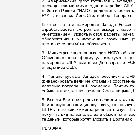
2. Американский флот готовится к экспеди
прохода как минимум одного корабля США 
действия России. "НАТО продолжит усиливать 
РФ" - это заявил Йенс Столтенберг, Генераль
В ответ на эти намерения Запада Россия
отрабатывается экстренный выход в море
уничтожением. Используются расчёты ракет,
обнаружению и уничтожению воздушных цел
противостояния чётко обозначена.
3. Министры иностранных дел НАТО обвини
Обвинение носит форму ультиматума с треб
намерение США выйти из Договора по РСМД
инициатива США.
4. Финансируемые Западом российские СМИ 
финансировать величие страны из собственны
довольно потрёпанный временем. Почему-то 
сейчас так же, как во времена Солженицына, 
5. Власти Британии решили осложнить жизнь
британскую инвестиционную визу, то есть куп
ВГТРК, высокий иммиграционный статус. При
получить вид на жительство в обмен на инве
те деньги, которые хотят вложить в Британию, 
РЕКЛАМА