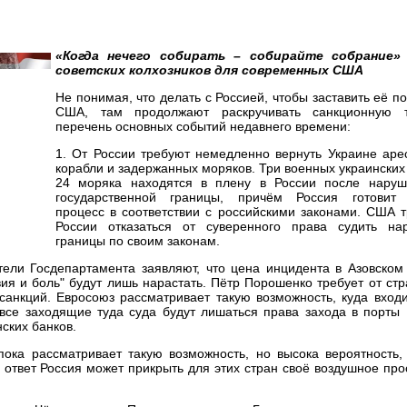
«Когда нечего собирать – собирайте собрание» 
советских колхозников для современных США
Не понимая, что делать с Россией, чтобы заставить её п
США, там продолжают раскручивать санкционную т
перечень основных событий недавнего времени:
1. От России требуют немедленно вернуть Украине аре
корабли и задержанных моряков. Три военных украинских
24 моряка находятся в плену в России после нару
государственной границы, причём Россия готовит
процесс в соответствии с российскими законами. США 
России отказаться от суверенного права судить на
границы по своим законам.
ели Госдепартамента заявляют, что цена инцидента в Азовском
вия и боль" будут лишь нарастать. Пётр Порошенко требует от ст
санкций. Евросоюз рассматривает такую возможность, куда вход
 все заходящие туда суда будут лишаться права захода в порты
ских банков.
ока рассматривает такую возможность, но высока вероятность, 
в ответ Россия может прикрыть для этих стран своё воздушное про