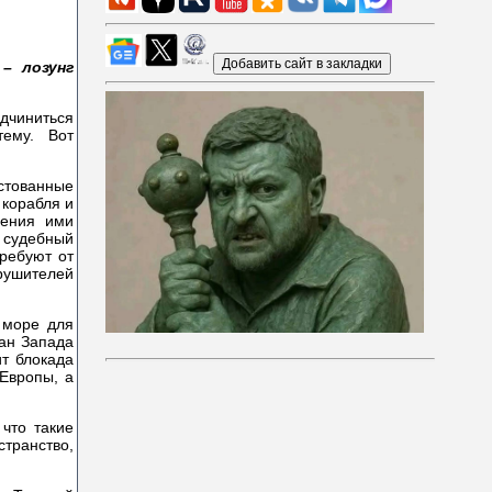
– лозунг
одчиниться
ему. Вот
стованные
 корабля и
шения ими
 судебный
требуют от
рушителей
 море для
ран Запада
ит блокада
 Европы, а
что такие
странство,