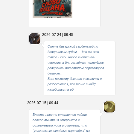
Какие мы стали совестливые..
2026-07-24 | 09:45
В свое время
Опять баварской сарделькой по
доверчивым губам... Что же это
такое - свой народ гнобят по-
черному, а для западных партнёров
реверансы под столом переговоров
делают...
Вот поэтому бывшие союзнички и
разбегаются, как-то не в кайф
находиться в од
2026-07-15 | 09:44
Власть просто старается найти
способ выйти из конфликта с
сохранением лица и считает, что
"уважаемые западные партнёры" на