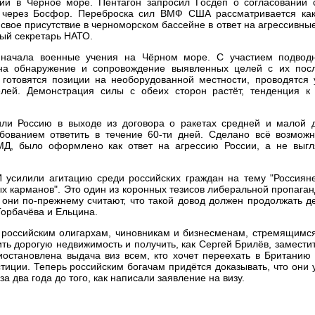
ции в Чёрное море. Пентагон запросил Госдеп о согласовании 
через Босфор. Переброска сил ВМФ США рассматривается как
свое присутствие в черноморском бассейне в ответ на агрессивны
ный секретарь НАТО.
 начала военные учения на Чёрном море. С участием подвод
 на обнаружение и сопровождение выявленных целей с их по
 готовятся позиции на необорудованной местности, проводятся 
ей. Демонстрация силы с обеих сторон растёт, тенденция к
ли Россию в выходе из договора о ракетах средней и малой д
ованием ответить в течение 60-ти дней. Сделано всё возможн
, было оформлено как ответ на агрессию России, а не выгл
усилили агитацию среди российских граждан на тему "Россияне
х карманов". Это один из коронных тезисов либеральной пропаган
они по-прежнему считают, что такой довод должен продолжать д
Горбачёва и Ельцина.
 российским олигархам, чиновникам и бизнесменам, стремящимся
ить дорогую недвижимость и получить, как Сергей Брилёв, замести
остановлена выдача виз всем, кто хочет переехать в Британию 
стиции. Теперь российским богачам придётся доказывать, что они
за два года до того, как написали заявление на визу.