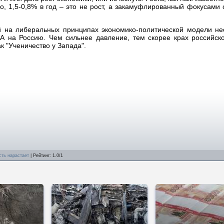
о, 1,5-0,8% в год – это не рост, а закамуфлированный фокусами 
ой на либеральных принципах экономико-политической модели не
А на Россию. Чем сильнее давление, тем скорее крах российск
 "Ученичество у Запада".
сть нарастает
|
Рейтинг
:
1.0
/
1