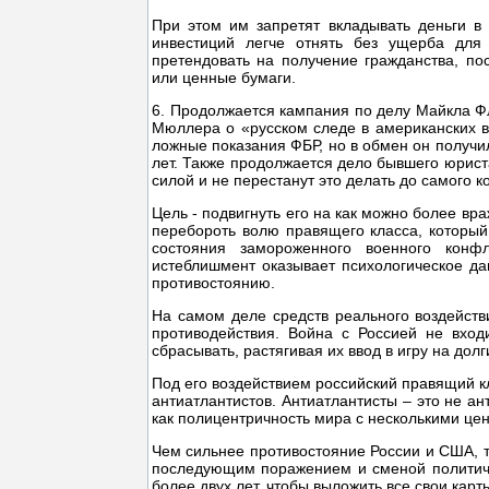
При этом им запретят вкладывать деньги в
инвестиций легче отнять без ущерба для
претендовать на получение гражданства, по
или ценные бумаги.
6. Продолжается кампания по делу Майкла Ф
Мюллера о «русском следе в американских в
ложные показания ФБР, но в обмен он получи
лет. Также продолжается дело бывшего юрист
силой и не перестанут это делать до самого ко
Цель - подвигнуть его на как можно более вр
перебороть волю правящего класса, который
состояния замороженного военного конф
истеблишмент оказывает психологическое да
противостоянию.
На самом деле средств реального воздейств
противодействия. Война с Россией не вход
сбрасывать, растягивая их ввод в игру на дол
Под его воздействием российский правящий к
антиатлантистов. Антиатлантисты – это не ан
как полицентричность мира с несколькими це
Чем сильнее противостояние России и США, т
последующим поражением и сменой политиче
более двух лет, чтобы выложить все свои карты