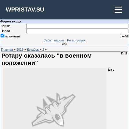
WPRISTAV.SU
Форма входа
Логин:
Пароль:
запомнить
Забыл пароль
|
Регистрация
или
Главная
»
2018
»
Декабрь
»
2
»
Ротару оказалась "в военном
23:13
положении"
Как