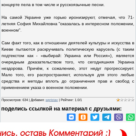
концерте пела в том числе и русскоязычные песни.
На самой Украине уже горько иронизируют, отмечая, что 71-
летняя София Михайловна "оказалась в интересном положении,
военном".
Сам факт того, как в отношении деятелей культуры и искусства в
Киеве пытаются раскручивать политическую карусель (с таким
подтекстом как - «выбирай: Украина или Россия»), является
очередным доказательством того, что сегодняшняя Украина
нездорова. Причём, к сожалению, этот недуг прогрессирует.
Мало того, его распространяют, используя для этого любые
средства и методы вплоть до ограничения прав и свобод с
применением указа о военном положении.
Просмотров
:
634
|
Добавил
:
wpristav
|
Рейтинг
:
1.0
/
1
поделись ссылкой на материал c друзьями: