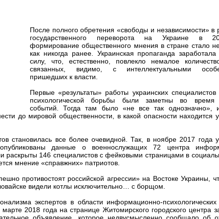
После полного обретения «свободы и независимости» в 
государственного переворота на Украине в 2
формирование общественного мнения в стране стало н
как никогда ранее. Украинская пропаганда заработала
силу, что, естественно, повлекло немалое количество
связанных, видимо, с интеллектуальными особе
пришедших к власти.
Первые «результаты» работы украинских специалистов 
психологической борьбы были заметны во время 
событий. Тогда там было «не все так однозначно», 
ести до мировой общественности, в какой опасности находится 
ов становилась все более очевидной. Так, в ноябре 2017 года 
 опубликованы данные о военнослужащих 72 центра инфор
и раскрыты 146 специалистов с фейковыми страницами в социаль
ется мнение «справжних» патриотов.
ешно противостоят российской агрессии» на Востоке Украины, ч
Иловайске видели котлы исключительно… с борщом.
нализма экспертов в области информационно-психологических
 марте 2018 года на странице Житомирского городского центра з
тельное объявление, которое недвусмысленно сообщало об о