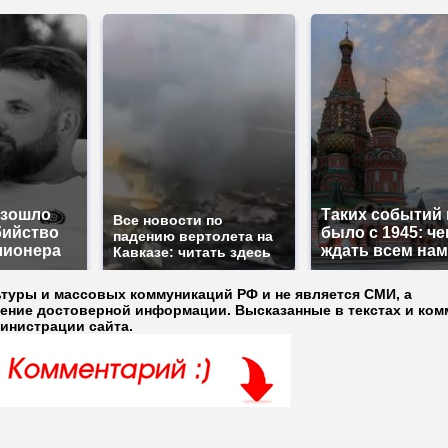
изошло
Таких событий 
Все новости по
бийство
было с 1945: че
падению вертолета на
лионера
ждать всем на
Кавказе: читать здесь
ьтуры и массовых коммуникаций РФ и не является СМИ, а
ление достоверной информации. Высказанные в текстах и ком
министрации сайта.