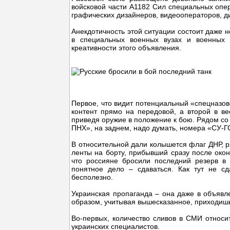
войсковой части А1182 Сил специальных опер
графических дизайнеров, видеооператоров, д
Анекдотичность этой ситуации состоит даже н
в специальных военных вузах и военных к
креативности этого объявления.
Первое, что видит потенциальный «спецназове
контент прямо на передовой, а второй в в
приведя оружие в положение к бою. Рядом со
ПНХ», на заднем, надо думать, номера «СУ-Г
В относительной дали колышется флаг ДНР, р
ленты на борту, прибывший сразу после око
что россияне бросили последний резерв в
понятное дело – сдаваться. Как тут не сда
бесполезно.
Украинская пропаганда – она даже в объявл
образом, учитывая вышесказанное, приходишь
Во-первых, количество сливов в СМИ относ
украинских специалистов.