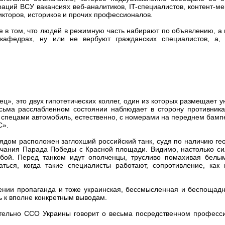
аций ВСУ вакансиях веб-аналитиков, IT-специалистов, контент-м
икторов, историков и прочих профессионалов.
е в том, что людей в режимную часть набирают по объявлению, а 
афедрах, ну или не вербуют гражданских специалистов, а, 
ц», это двух гипотетических коллег, один из которых размещает 
есьма расслабленном состоянии наблюдает в сторону противника
 спецами автомобиль, естественно, с номерами на переднем бам
С».
ядом расположен заглохший российский танк, судя по наличию ге
нчания Парада Победы с Красной площади. Видимо, настолько си
 бой. Перед танком идут ополченцы, трусливо помахивая белы
ться, когда такие специалисты работают, сопротивление, как г
ении пропаганда и тоже украинская, бессмысленная и беспощадн
 к вполне конкретным выводам.
ительно ССО Украины говорит о весьма посредственном професс