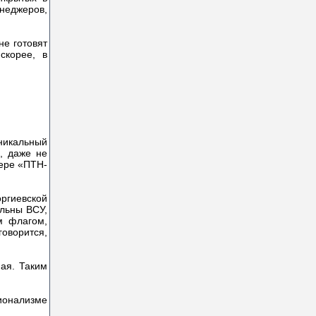
енеджеров,
не готовят
скорее, в
уникальный
, даже не
пере «ПТН-
оргиевской
льны ВСУ,
м флагом,
оворится,
ая. Таким
ионализме