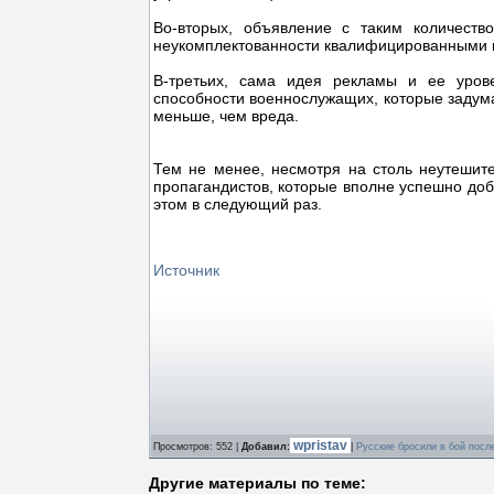
Во-вторых, объявление с таким количеств
неукомплектованности квалифицированными
В-третьих, сама идея рекламы и ее урове
способности военнослужащих, которые задума
меньше, чем вреда.
Тем не менее, несмотря на столь неутешит
пропагандистов, которые вполне успешно доби
этом в следующий раз.
Источник
wpristav
Просмотров
: 552 |
Добавил
:
|
Русские бросили в бой посл
Другие материалы по теме: