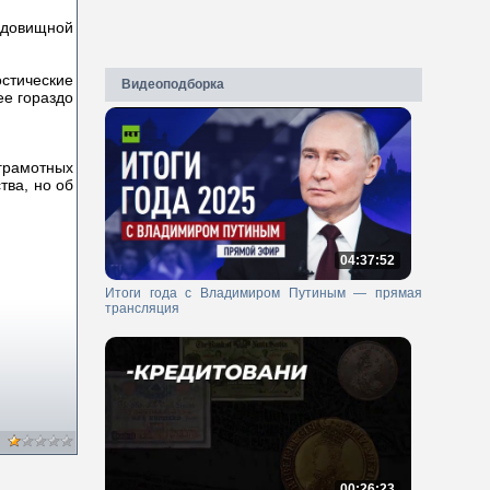
удовищной
стические
Видеоподборка
ее гораздо
грамотных
тва, но об
04:37:52
Итоги года с Владимиром Путиным — прямая
трансляция
00:26:23