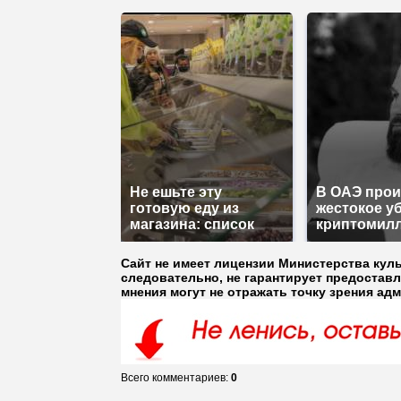
Не ешьте эту
В ОАЭ про
готовую еду из
жестокое у
магазина: список
криптомил
Сайт не имеет лицензии Министерства кул
следовательно, не гарантирует предостав
мнения могут не отражать точку зрения ад
Всего комментариев
:
0