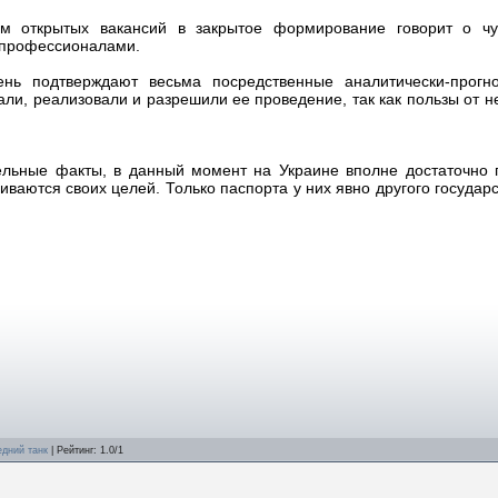
ом открытых вакансий в закрытое формирование говорит о ч
 профессионалами.
нь подтверждают весьма посредственные аналитически-прогно
ли, реализовали и разрешили ее проведение, так как пользы от н
ельные факты, в данный момент на Украине вполне достаточно 
ваются своих целей. Только паспорта у них явно другого государс
едний танк
|
Рейтинг
:
1.0
/
1