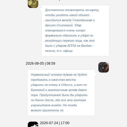
Достаточно посмотреть на карту,
чтобы увидеть какой объект
находится между Геленджиком и
Архипо-Осиповкой. Удар
планировался очень хитро:
формально обвинить в ударе по
резиденции первого лица, как это
было с ударом БПЛА на Валдае -
нельзя, т.к. офици
2026-08-05 | 08:59
Нормальный человек думаю не будет
требовать в качестве мести
ударить по пляжу в Одессе, а вот по
Банковой и аналогичным целям давно
пора. Продуктивнее было бы ударить
по Конче-Заспе, где вся эта элитная
укрожыдовня живёт. Но тогда
может прилететь по
2026-07-24 | 17:00