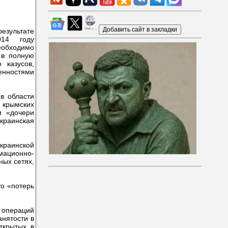
результате
014 году
еобходимо
 в полную
 казусов,
нностями
в области
крымских
и «дочери
украинская
украинской
мационно-
ных сетях,
то «потерь
 операций
анятости в
ткрытых в