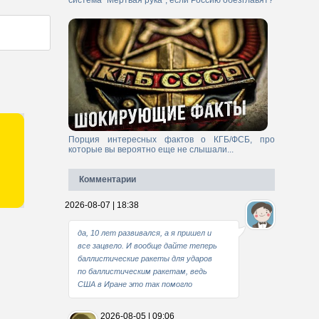
система "Мертвая рука", если Россию обезглавят?
Порция интересных фактов о КГБ/ФСБ, про
которые вы вероятно еще не слышали...
Комментарии
2026-08-07 | 18:38
да, 10 лет развивался, а я пришел и
все зацвело. И вообще дайте теперь
баллистические ракеты для ударов
по баллистическим ракетам, ведь
США в Иране это так помогло
2026-08-05 | 09:06