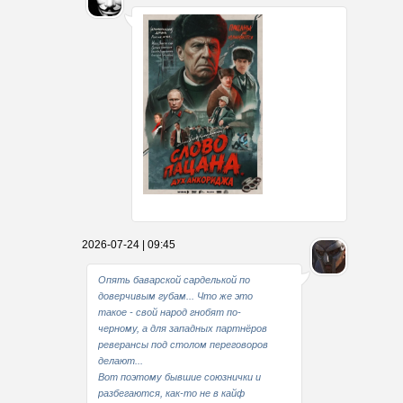
Какие мы стали совестливые..
2026-07-24 | 09:45
В свое время
Опять баварской сарделькой по
доверчивым губам... Что же это
такое - свой народ гнобят по-
черному, а для западных партнёров
реверансы под столом переговоров
делают...
Вот поэтому бывшие союзнички и
разбегаются, как-то не в кайф