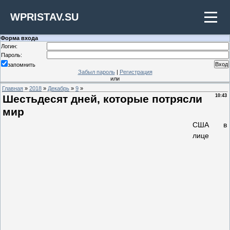
WPRISTAV.SU
Форма входа
Логин:
Пароль:
запомнить
Забыл пароль
|
Регистрация
или
Главная
»
2018
»
Декабрь
»
9
»
Шестьдесят дней, которые потрясли
10:43
мир
США в
лице