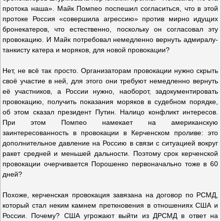
протока наша». Майк Помпео поспешил согласиться, что в этой
протоке Россия «совершила агрессию» против мирно идущих
бронекатеров, что естественно, поскольку он согласовал эту
провокацию. И Майк потребовал немедленно вернуть адмиралу-
танкисту катера и моряков, для новой провокации?
Нет, не всё так просто. Организаторам провокации нужно скрыть
своё участие в ней, для этого они требуют немедленно вернуть
её участников, а России нужно, наоборот, задокументировать
провокацию, получить показания моряков в судебном порядке,
об этом сказал президент Путин. Налицо конфликт интересов.
При этом Помпео намекает на американскую
заинтересованность в провокации в Керченском проливе: это
дополнительное давление на Россию в связи с ситуацией вокруг
ракет средней и меньшей дальности. Поэтому срок керченской
провокации очерчивается Порошенко первоначально тоже в 60
дней?
Похоже, керченская провокация завязана на договор по РСМД,
который стал неким камнем преткновения в отношениях США и
России. Почему? США угрожают выйти из ДРСМД в ответ на