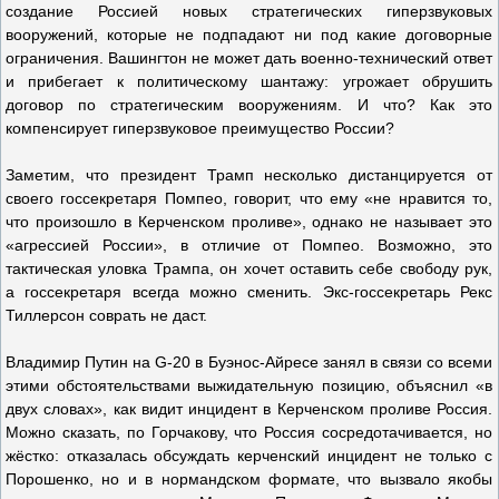
создание Россией новых стратегических гиперзвуковых
вооружений, которые не подпадают ни под какие договорные
ограничения. Вашингтон не может дать военно-технический ответ
и прибегает к политическому шантажу: угрожает обрушить
договор по стратегическим вооружениям. И что? Как это
компенсирует гиперзвуковое преимущество России?
Заметим, что президент Трамп несколько дистанцируется от
своего госсекретаря Помпео, говорит, что ему «не нравится то,
что произошло в Керченском проливе», однако не называет это
«агрессией России», в отличие от Помпео. Возможно, это
тактическая уловка Трампа, он хочет оставить себе свободу рук,
а госсекретаря всегда можно сменить. Экс-госсекретарь Рекс
Тиллерсон соврать не даст.
Владимир Путин на G-20 в Буэнос-Айресе занял в связи со всеми
этими обстоятельствами выжидательную позицию, объяснил «в
двух словах», как видит инцидент в Керченском проливе Россия.
Можно сказать, по Горчакову, что Россия сосредотачивается, но
жёстко: отказалась обсуждать керченский инцидент не только с
Порошенко, но и в нормандском формате, что вызвало якобы