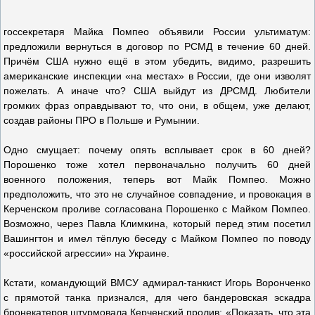
госсекретаря Майка Помпео объявили России ультиматум:
предложили вернуться в договор по РСМД в течение 60 дней.
Причём США нужно ещё в этом убедить, видимо, разрешить
американские инспекции «на местах» в России, где они изволят
пожелать. А иначе что? США выйдут из ДРСМД. Любители
громких фраз оправдывают то, что они, в общем, уже делают,
создав районы ПРО в Польше и Румынии.
Одно смущает: почему опять всплывает срок в 60 дней?
Порошенко тоже хотел первоначально получить 60 дней
военного положения, теперь вот Майк Помпео. Можно
предположить, что это не случайное совпадение, и провокация в
Керченском проливе согласована Порошенко с Майком Помпео.
Возможно, через Павла Климкина, который перед этим посетил
Вашингтон и имел тёплую беседу с Майком Помпео по поводу
«российской агрессии» на Украине.
Кстати, командующий ВМСУ адмирал-танкист Игорь Воронченко
с прямотой танка признался, для чего бандеровская эскадра
бронекатеров штурмовала Керченский пролив: «Показать, что эта