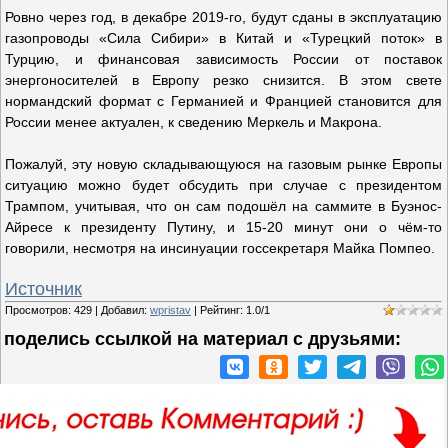
Ровно через год, в декабре 2019-го, будут сданы в эксплуатацию
газопроводы «Сила Сибири» в Китай и «Турецкий поток» в
Турцию, и финансовая зависимость России от поставок
энергоносителей в Европу резко снизится. В этом свете
нормандский формат с Германией и Францией становится для
России менее актуален, к сведению Меркель и Макрона.
Пожалуй, эту новую складывающуюся на газовым рынке Европы
ситуацию можно будет обсудить при случае с президентом
Трампом, учитывая, что он сам подошёл на саммите в Буэнос-
Айресе к президенту Путину, и 15-20 минут они о чём-то
говорили, несмотря на инсинуации госсекретаря Майка Помпео.
Источник
Просмотров
:
429
|
Добавил
:
wpristav
|
Рейтинг
:
1.0
/
1
поделись ссылкой на материал c друзьями: