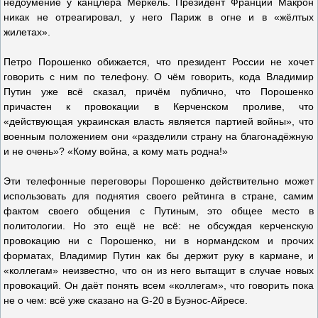
недоумение у канцлера Меркель. Президент Франции Макрон
никак не отреагировал, у него Париж в огне и в «жёлтых
жилетах».
Петро Порошенко обижается, что президент России не хочет
говорить с ним по телефону. О чём говорить, кода Владимир
Путин уже всё сказал, причём публично, что Порошенко
причастен к провокации в Керченском проливе, что
«действующая украинская власть является партией войны», что
военным положением они «разделили страну на благонадёжную
и не очень»? «Кому война, а кому мать родна!»
Эти телефонные переговоры Порошенко действительно может
использовать для поднятия своего рейтинга в стране, самим
фактом своего общения с Путиным, это общее место в
политологии. Но это ещё не всё: не обсуждая керченскую
провокацию ни с Порошенко, ни в нормандском и прочих
форматах, Владимир Путин как бы держит руку в кармане, и
«коллегам» неизвестно, что он из него вытащит в случае новых
провокаций. Он даёт понять всем «коллегам», что говорить пока
не о чем: всё уже сказано на G-20 в Буэнос-Айресе.