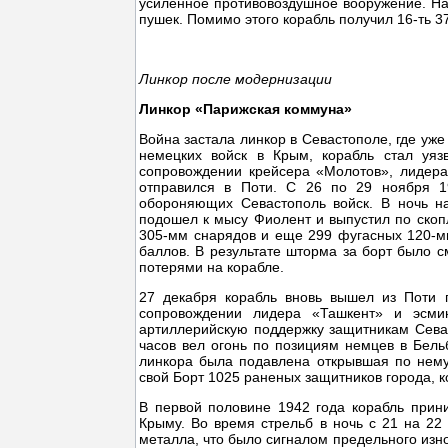
усиленное противовоздушное вооружение. На
пушек. Помимо этого корабль получил 16-ть 3
Линкор после модернизации
Линкор «Парижская коммуна»
Война застала линкор в Севастополе, где уже
немецких войск в Крым, корабль стал уяз
сопровождении крейсера «Молотов», лидера
отправился в Поти. С 26 по 29 ноября 
обороняющих Севастополь войск. В ночь на
подошел к мысу Фиолент и выпустил по скоп
305-мм снарядов и еще 299 фугасных 120-мм
баллов. В результате шторма за борт было 
потерями на корабле.
27 декабря корабль вновь вышел из Поти 
сопровождении лидера «Ташкент» и эсми
артиллерийскую поддержку защитникам Севас
часов вел огонь по позициям немцев в Бель
линкора была подавлена открывшая по нему
свой Борт 1025 раненых защитников города, 
В первой половине 1942 года корабль прин
Крыму. Во время стрельб в ночь с 21 на 22 
металла, что было сигналом предельного изно