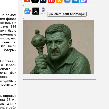
в не самом
ития флота
 тяжелых и
также 336
амму было
заложенные
илось, что
 линкора,
 Это были
а которых
олтава»,
и в Первой
революции
вск» был
енован в
оследнем в
посчитали
 площадью
на 27 м.,
испытаниях
ала в себя