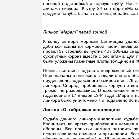
носовой надстройкой и первую трубу. Нос ко
экипажа линкора. К утру 24 сентября «Мар
средней палубы была затоплена, корабль сел н
Линкор "Марат" перед войной
К концу октября морякам балтийцам удалос
добиться всплытия кормовой части, вновь з
провел 97 стрельб, выпустив 407 305-мм сна
сухопутный фронт вместе с расчетами. Для 
были уложены гранитные плиты толщиной в 40
Немцы пытались подавить поврежденный лин
Первоначально они использовали для его обс
орудия железнодорожного базирования. 28 де
линкора. Снаряд, пробив весь корпус по вер
трюме, не разорвавшись. В дальнейшем немц
годы войны к 17 января 1944 года «Марат» п
линкора было уничтожено 7 и подавлено 86 п
Линкор «Октябрьская революция»
Судьба данного линкора аналогична судьбе
Кронштадт, во время приближения немцев к
обороны. Все попытки немцев потопить ли
использованием авиации и артиллерии. Все
сброшенных на корабль) и 19 попаданий а