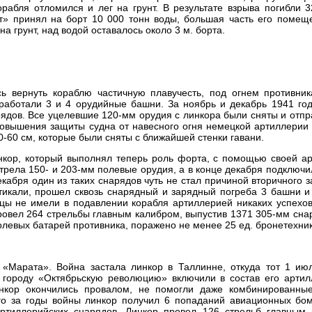
рабля отломился и лег на грунт. В результате взрыва погибли 
ат» принял на борт 10 000 тонн воды, большая часть его помещ
а грунт, над водой оставалось около 3 м. борта.
ь вернуть кораблю частичную плавучесть, под огнем противник
аработали 3 и 4 орудийные башни. За ноябрь и декабрь 1941 го
рядов. Все уцелевшие 120-мм орудия с линкора были сняты и отп
повышения защиты судна от навесного огня немецкой артиллерии
-60 см, которые были сняты с ближайшей стенки гавани.
кор, который выполнял теперь роль форта, с помощью своей ар
трела 150- и 203-мм полевые орудия, а в конце декабря подключ
кабря один из таких снарядов чуть не стал причиной вторичного 
тикали, прошел сквозь снарядный и зарядный погреба 3 башни и
ы не имели в подавлении корабля артиллерией никаких успехов.
ровел 264 стрельбы главным калибром, выпустив 1371 305-мм сна
олевых батарей противника, поражено не менее 25 ед. бронетехни
 «Марата». Война застала линкор в Таллинне, откуда тот 1 ию
 городу «Октябрьскую революцию» включили в состав его артил
нкор окончились провалом, не помогли даже комбинированны
го за годы войны линкор получил 6 попаданий авиационных бом
ртиллерийских снарядов. Линкор провел 126 стрельб главным 