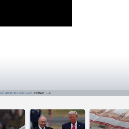
икой Отечественной Войне
|
Рейтинг
:
1.0
/
1