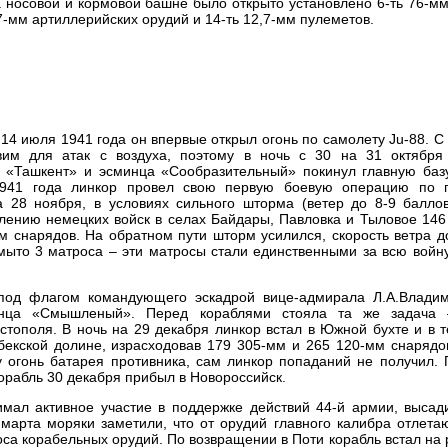
 носовой и кормовой башне было открыто установлено 6-ть 76-м
7-мм артиллерийских орудий и 14-ть 12,7-мм пулеметов.
 14 июля 1941 года он впервые открыл огонь по самолету Ju-88. 
вим для атак с воздуха, поэтому в ночь с 30 на 31 октября
 «Ташкент» и эсминца «Сообразительный» покинул главную баз
1941 года линкор провел свою первую боевую операцию по 
 28 ноября, в условиях сильного шторма (ветер до 8-9 баллов
лению немецких войск в селах Байдары, Павловка и Тыловое 146
 снарядов. На обратном пути шторм усилился, скорость ветра д
смыто 3 матроса – эти матросы стали единственными за всю вой
под флагом командующего эскадрой вице-адмирала Л.А.Владим
нца «Смышленый». Перед кораблями стояла та же задача 
тополя. В ночь на 29 декабря линкор встал в Южной бухте и в 
бекской долине, израсходовав 179 305-мм и 265 120-мм снарядо
 огонь батарея противника, сам линкор попаданий не получил. 
корабль 30 декабря прибыл в Новороссийск.
имал активное участие в поддержке действий 44-й армии, высад
марта моряки заметили, что от орудий главного калибра отлета
са корабельных орудий. По возвращении в Поти корабль встал на 