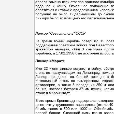
апреля замена всех стволов главного калибр
подошла к концу. Отчаянное положение в
обратиться к Ставке с предложением использо
получено не было. В дальнейшем до оконча
линкору было возвращено его первоначально
Линкор "Севастополь" СССР
За время войны корабль совершил 15 боев
поддерживая советские войска под Севастопо
вражеской авиации, сбив 3 самолета проти
кораблей, а 17.02.1956 был исключен из сост
Линкор «Марат»
Уже 22 июня линкор вступил в войну, обстр
огонь по наступающим на Ленинград немецк
Линкор находился на боевой позиции в ба
интенсивный огонь по гитлеровцам, израс
артиллерии, а также 3 попадания 250-кг ави
башня, носовая батарея 37-мм пушек, кормо
отошел в Кронштадт.
В это время Кронштадт подвергался ежеднев
го по счету группового авианалета (около 
бомбы весом в 500 или 1000 кг. Обе бомбы
первой башни. Страшной силы взрыв разрез