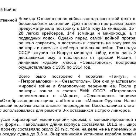
Великая Отечественная война застала советский флот 
боеспособном состоянии. Десятилетняя программа разв
предусматривала постройку к 1946 году 15 линкоров, 15
28 легких крейсеров, 144 эсминца и миноносца, а 
подводных лодок. Однако перед самой войной прогр
решено сократить, а достроить и спустить на воду уже 
линкоры и тяжелые крейсера помешала война. Так получ
СССР вступил во Вторую мировую войну, имея лишь 3
доставшихся ему в наследство от царской России.
линейные корабли класса «Севастополь», постройк
осуществлялась с 1909 по 1914 год.
Всего было построено 4 корабля: «Гангут», «П
«Петропавловск» и «Севастополь». Все они участвовал
мировой войне и благополучно пережили ее. После 
линкоры вошли в состав ВМФ СССР. «Петропавло
переименован в «Марат», «Севастополь» переим
«Октябрьская революция», а «Полтава» - «Михаил Фрунзе». На п
ивший кораблю значительные повреждения. Восстанавливать его 
о использовалась для ремонта 3-х оставшихся в строю линкоров.
пусом характерной «мониторной» формы, с минимизированной
й формы. Наибольшая длина корпуса составляла 181,2 м., шири
проекту составляло около 23 тыс. тонн, на деле же на приемных 
я осадку судна до 9,3 м. Энергетическая установка корабля включ