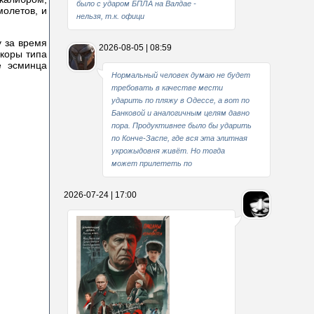
было с ударом БПЛА на Валдае -
молетов, и
нельзя, т.к. офици
у за время
2026-08-05 | 08:59
нкоры типа
е эсминца
Нормальный человек думаю не будет
требовать в качестве мести
ударить по пляжу в Одессе, а вот по
Банковой и аналогичным целям давно
пора. Продуктивнее было бы ударить
по Конче-Заспе, где вся эта элитная
укрожыдовня живёт. Но тогда
может прилететь по
2026-07-24 | 17:00