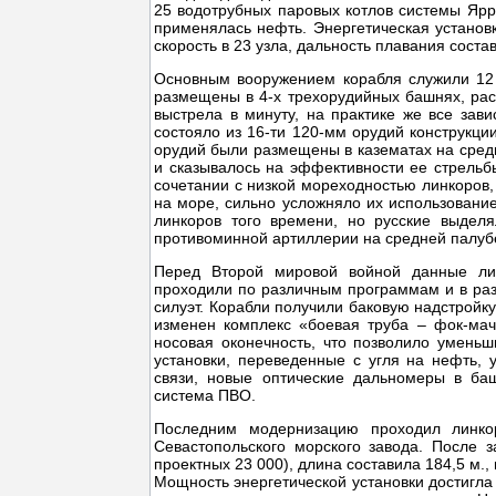
25 водотрубных паровых котлов системы Ярр
применялась нефть. Энергетическая установ
скорость в 23 узла, дальность плавания сост
Основным вооружением корабля служили 12 
размещены в 4-х трехорудийных башнях, рас
выстрела в минуту, на практике же все зав
состояло из 16-ти 120-мм орудий конструкции
орудий были размещены в казематах на сред
и сказывалось на эффективности ее стрельбы
сочетании с низкой мореходностью линкоров
на море, сильно усложняло их использование
линкоров того времени, но русские выдел
противоминной артиллерии на средней палуб
Перед Второй мировой войной данные ли
проходили по различным программам и в раз
силуэт. Корабли получили баковую надстройк
изменен комплекс «боевая труба – фок-мач
носовая оконечность, что позволило умень
установки, переведенные с угля на нефть,
связи, новые оптические дальномеры в ба
система ПВО.
Последним модернизацию проходил линко
Севастопольского морского завода. После 
проектных 23 000), длина составила 184,5 м., 
Мощность энергетической установки достигла 