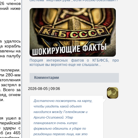
система "Мертвая рука", если Россию обезглавят?
326 членов
ений ниже
а удалось
да корабль
равлены на
 на палубу
Порция интересных фактов о КГБ/ФСБ, про
которые вы вероятно еще не слышали...
тиллерии.
или 280-мм
Комментарии
затопления
 застрял в
2026-08-05 | 09:06
 Всего за
ряд, огнем
ки.
Достаточно посмотреть на карту,
чтобы увидеть какой объект
находится между Геленджиком и
ля ушел в
Архипо-Осиповкой. Удар
лерийской
планировался очень хитро:
е удары с
формально обвинить в ударе по
б (из 465
резиденции первого лица, как это
калибром,