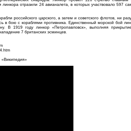
 линкора отразили 24 авианалета, в которых участвовало 597 са
рабли российского царского, а затем и советского флотов, ни раз
сь в бою с кораблями противника. Единственный морской бой ли
ну. В 1919 году линкор «Петропавловск», выполняя прикрыти
 нападение 7 британских эсминцев.
tm
4.htm
и «Википедия»