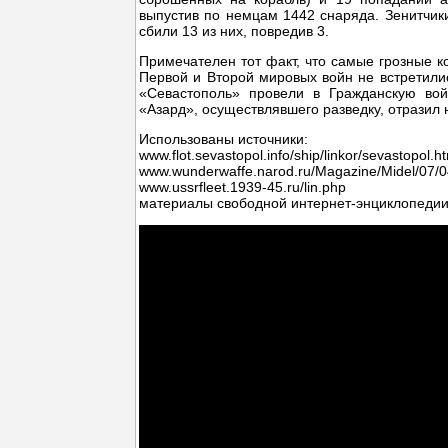
выпустив по немцам 1442 снаряда. Зенитчики
сбили 13 из них, повредив 3.
Примечателен тот факт, что самые грозные ко
Первой и Второй мировых войн не встретили
«Севастополь» провели в Гражданскую вой
«Азард», осуществлявшего разведку, отразил
Использованы источники:
www.flot.sevastopol.info/ship/linkor/sevastopol.h
www.wunderwaffe.narod.ru/Magazine/Midel/07/0
www.ussrfleet.1939-45.ru/lin.php
материалы свободной интернет-энциклопеди