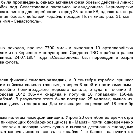
а была произведена, однако активная фаза боевых действий линко
ойск под Севастополем заставило командующего Черноморск
вать линкор для переброски в город 25 танков КВ, однако такого 
ния боевых действий корабль покидал Поти лишь раз. 31 мая 
е имя «Севастополь».
ых походов, прошел 7700 миль и выполнил 10 артиллерийских
лем и на Керченском полуострове. Средства ПВО корабля отразил
вника. 24.07.1954 года «Севастополь» был переведен в разря
ава флота.
еляв финский самолет-разведчик, а 9 сентября кораблю пришлос
им войскам сначала главным, а через 6 дней и противоминным 
ссейне Ленинградского морского канала, откуда в течение 8
ходовав 1042 305-мм снаряда и получив 10 попаданий 150-м
абомб. В результате этого было потеряно 25 человек, вышла из
вые дизель-генераторы. Для ликвидации повреждений 18 сентябр
ным налетам немецкой авиации. Утром 23 сентября во время отр
40 пикирующих бомбардировщиков) в «Марат» почти одновременно
 попали в носовую часть судна и вызвали детонацию снарядных
ал корпус линкора, сорвал с корабля 1-ю башню, разрушил фо