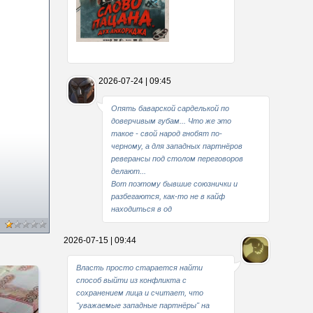
Какие мы стали совестливые..
2026-07-24 | 09:45
В свое время
Опять баварской сарделькой по
доверчивым губам... Что же это
такое - свой народ гнобят по-
черному, а для западных партнёров
реверансы под столом переговоров
делают...
Вот поэтому бывшие союзнички и
разбегаются, как-то не в кайф
находиться в од
2026-07-15 | 09:44
Власть просто старается найти
способ выйти из конфликта с
сохранением лица и считает, что
"уважаемые западные партнёры" на