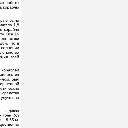
ме работы
а кораблю
орые были
авляла 1,8
е корабля
ту. Все 16
едостатки
дой, что в
м волнении
нью многих
ения всей
 кораблей
зменила их
тилом. Был
вершенной
етические
 средства
 улучшена
л в доках
 тонн (от
 – 9,65 м.
ущественно