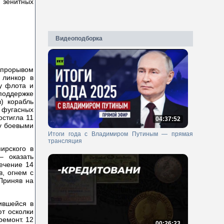
м зенитных
Видеоподборка
С прорывом
 линкор в
у флота и
поддержке
) корабль
 фугасных
остигла 11
04:37:52
ну боевыми
Итоги года с Владимиром Путиным — прямая
трансляция
ирского в
– оказать
течение 14
в, огнем с
Приняв на
ившейся в
ют осколки
ремонт. 12
00:26:23