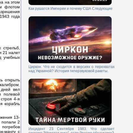
ра на этом
им флотом
Как рушатся Империи и почему США Следующие
разрешения
1943 года
 стрельб,
и 21 налет
д учебных
Циркон. Что не сходится в версиях о перехватах
над Украиной? История гиперзвуковой ракеты.
ь открыть
калибром.
 дней вел
м полевой
 строя 4-я
я корабль
ажения 13-
 попали 2
 погребов
Инцидент 23 Сентября 1983. Что сделает
к-мачту с