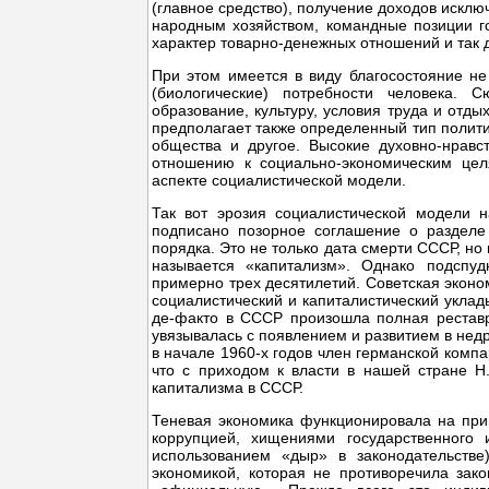
(главное средство), получение доходов исклю
народным хозяйством, командные позиции г
характер товарно-денежных отношений и так 
При этом имеется в виду благосостояние не
(биологические) потребности человека. 
образование, культуру, условия труда и отд
предполагает также определенный тип полити
общества и другое. Высокие духовно-нрав
отношению к социально-экономическим цел
аспекте социалистической модели.
Так вот эрозия социалистической модели н
подписано позорное соглашение о разделе
порядка. Это не только дата смерти СССР, но
называется «капитализм». Однако подспуд
примерно трех десятилетий. Советская эконо
социалистический и капиталистический уклад
де-факто в СССР произошла полная реставр
увязывалась с появлением и развитием в нед
в начале 1960-х годов член германской компа
что с приходом к власти в нашей стране Н
капитализма в СССР.
Теневая экономика функционировала на прин
коррупцией, хищениями государственного 
использованием «дыр» в законодательстве
экономикой, которая не противоречила зак