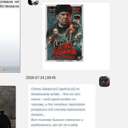
рована не
йствовали
Какие мы стали совестливые..
2026-07-24 | 09:45
В свое время
Опять баварской сарделькой по
доверчивым губам... Что же это
такое - свой народ гнобят по-
черному, а для западных партнёров
реверансы под столом переговоров
делают...
Вот поэтому бывшие союзнички и
разбегаются, как-то не в кайф