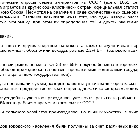
огические опросы семей эмигрантов из СССР (всего 1061 се
мигрантов из других социалистических стран, официальная статис
кого Союза. Несмотря на различия в ряде количественных оценок
альными. Различия возникали из-за того, что одни авторы расс
вую экономику; при этом их определения той и другой экономик
ваний.
на, пива и других спиртных напитков, а также спекулятивная п
 экономике», обеспечили доходы, равные 2,2% ВНП (валового нац
еневой рынок бензина. От 33 до 65% покупок бензина в городск
обилей приходилось на бензин, продаваемый водителями госуда
ся по цене ниже государственной).
оды превышали суммы, которые клиенты уплачивали через кассы.
арственные предприятия де-факто принадлежали ко «второй» эконо
приусадебных участках приходилась уже почти треть всего рабочего
10% всего рабочего времени в экономике СССР.
ии сельского хозяйства производилась на личных участках, значи
одов городского населения были получены за счет различных вид
.