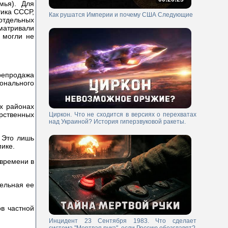
мья). Для
тика СССР,
Как рушатся Империи и почему США Следующие
 отдельных
матривали
 могли не
ерепродажа
ионального
их районах
рственных
Циркон. Что не сходится в версиях о перехватах
над Украиной? История гиперзвуковой ракеты.
 Это лишь
мике.
 времени в
тельная ее
ов частной
Инцидент 23 Сентября 1983. Что сделает