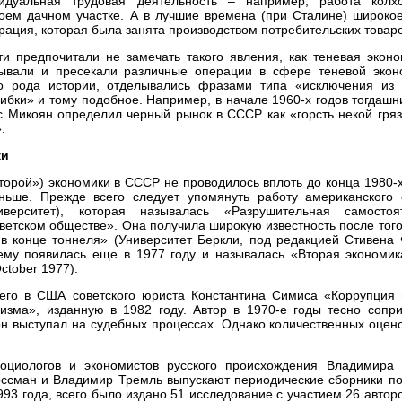
идуальная трудовая деятельность – например, работа колх
оем дачном участке. А в лучшие времена (при Сталине) широкое
ция, которая была занята производством потребительских товаров
 предпочитали не замечать такого явления, как теневая эконом
рывали и пресекали различные операции в сфере теневой экон
о рода истории, отделывались фразами типа «исключения из 
ибки» и тому подобное. Например, в начале 1960-х годов тогдаш
 Микоян определил черный рынок в СССР как «горсть некой гряз
.
ки
торой») экономики в СССР не проводилось вплоть до конца 1980-х
ньше. Прежде всего следует упомянуть работу американского 
верситет), которая называлась «Разрушительная самостоят
ветском обществе». Она получила широкую известность после того
в конце тоннеля» (Университет Беркли, под редакцией Стивена 
тему появилась еще в 1977 году и называлась «Вторая экономи
ctober 1977).
шего в США советского юриста Константина Симиса «Коррупция
изма», изданную в 1982 году. Автор в 1970-е годы тесно сопри
н выступал на судебных процессах. Однако количественных оцен
оциологов и экономистов русского происхождения Владимира
оссман и Владимир Тремль выпускают периодические сборники по
93 года, всего было издано 51 исследование с участием 26 автор