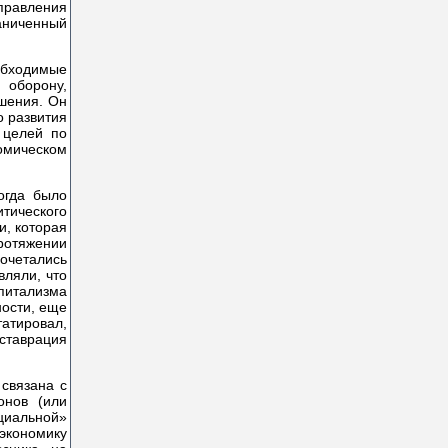
управления
аниченный
обходимые
 оборону,
ошения. Он
о развития
 целей по
омическом
огда было
тического
и, которая
ротяжении
сочетались
вляли, что
питализма
ности, еще
татировал,
ставрация
 связана с
онов (или
циальной»
экономику