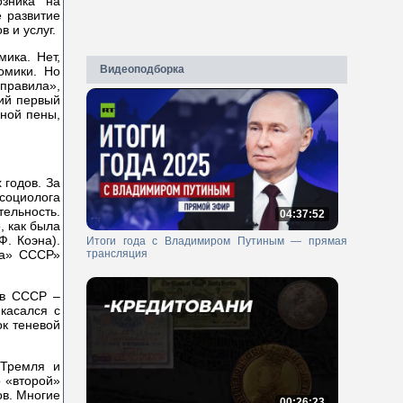
озника на
 развитие
 и услуг.
ика. Нет,
Видеоподборка
омики. Но
правила»,
ний первый
ной пены,
 годов. За
социолога
ельность.
04:37:52
, как была
Ф. Коэна).
Итоги года с Владимиром Путиным — прямая
трансляция
ка» СССР»
 в СССР –
касался с
ок теневой
 Тремля и
 «второй»
ов. Многие
00:26:23