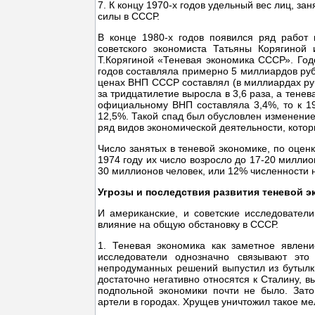
7. К концу 1970-х годов удельный вес лиц, з
силы в СССР.
В конце 1980-х годов появился ряд работ 
советского экономиста Татьяны Корягиной
Т.Корягиной «Теневая экономика СССР». Годо
годов составляла примерно 5 миллиардов рубл
ценах ВНП СССР составлял (в миллиардах рубл
за тридцатилетие выросла в 3,6 раза, а тенев
официальному ВНП составляла 3,4%, то к 19
12,5%. Такой спад был обусловлен изменение
ряд видов экономической деятельности, кото
Число занятых в теневой экономике, по оценк
1974 году их число возросло до 17-20 миллио
30 миллионов человек, или 12% численности 
Угрозы и последствия развития теневой 
И американские, и советские исследовател
влияние на общую обстановку в СССР.
1. Теневая экономика как заметное явлени
исследователи однозначно связывают эт
непродуманных решений выпустил из бутылки
достаточно негативно относятся к Сталину, 
подпольной экономики почти не было. Зат
артели в городах. Хрущев уничтожил такое ме