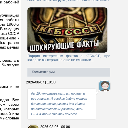
система "Мертвая рука", если Россию обезглавят?
ти рабочей
убликации
из работы
але 1960-х
 В текущих
омика СССР
тношению к
 был равен
ьных целый
Порция интересных фактов о КГБ/ФСБ, про
которые вы вероятно еще не слышали...
ловек, а в
в было уже
Комментарии
2026-08-07 | 18:38
мики и ее
да, 10 лет развивался, а я пришел и
все зацвело. И вообще дайте теперь
одов. Все
дом своих
баллистические ракеты для ударов
, которые
по баллистическим ракетам, ведь
еневой или
США в Иране это так помогло
омысловые
2026-08-05 | 09:06