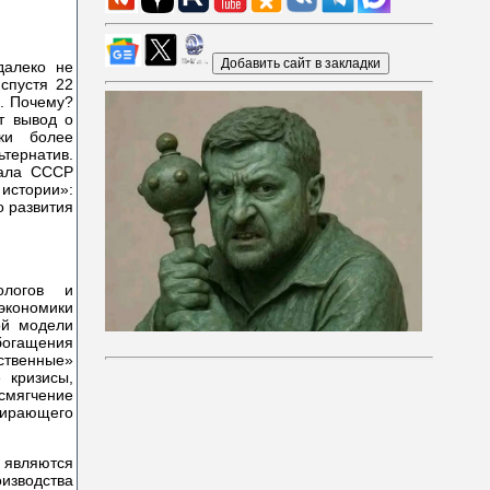
далеко не
 спустя 22
а. Почему?
т вывод о
ики более
тернатив.
вала СССР
истории»:
о развития
ологов и
экономики
ой модели
богащения
ественные»
 кризисы,
смягчение
ожирающего
 являются
оизводства