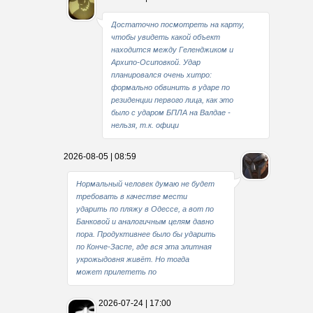
Достаточно посмотреть на карту,
чтобы увидеть какой объект
находится между Геленджиком и
Архипо-Осиповкой. Удар
планировался очень хитро:
формально обвинить в ударе по
резиденции первого лица, как это
было с ударом БПЛА на Валдае -
нельзя, т.к. офици
2026-08-05 | 08:59
Нормальный человек думаю не будет
требовать в качестве мести
ударить по пляжу в Одессе, а вот по
Банковой и аналогичным целям давно
пора. Продуктивнее было бы ударить
по Конче-Заспе, где вся эта элитная
укрожыдовня живёт. Но тогда
может прилететь по
2026-07-24 | 17:00