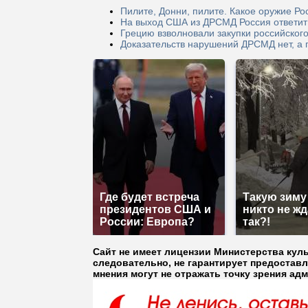
Пилите, Донни, пилите. Какое оружие Ро
На выход США из ДРСМД Россия ответи
Грецию взволновали закупки российског
Доказательств нарушений ДРСМД нет, а п
Где будет встреча
Такую зиму
президентов США и
никто не жд
России: Европа?
так?!
Сайт не имеет лицензии Министерства кул
следовательно, не гарантирует предостав
мнения могут не отражать точку зрения ад