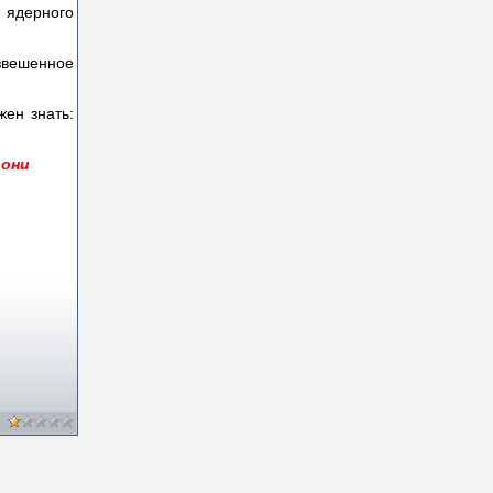
и ядерного
взвешенное
жен знать:
 они