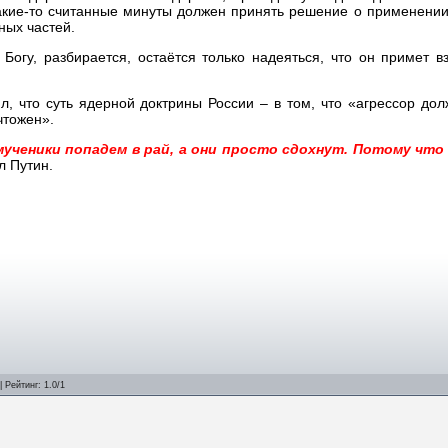
 какие-то считанные минуты должен принять решение о применени
ных частей.
Богу, разбирается, остаётся только надеяться, что он примет 
 что суть ядерной доктрины России – в том, что «агрессор дол
чтожен».
 мученики попадем в рай, а они просто сдохнут. Потому что
ал Путин.
|
Рейтинг
:
1.0
/
1