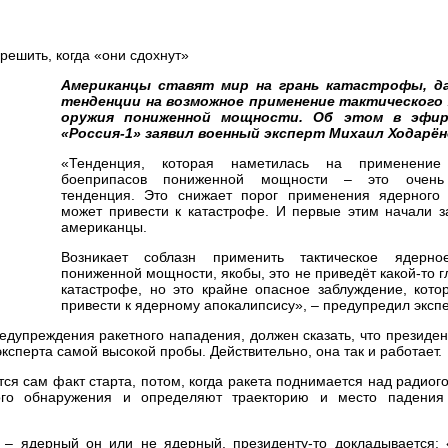
Американцы ставят мир на грань катастрофы, д
тенденции на возможное применение тактического
оружия пониженной мощности. Об этом в эфир
«Россия-1» заявил военный эксперт Михаил Ходарён
«Тенденция, которая наметилась на применение
боеприпасов пониженной мощности – это очень
тенденция. Это снижает порог применения ядерного
может привести к катастрофе. И первые этим начали з
американцы.
Возникает соблазн применить тактическое ядерно
пониженной мощности, якобы, это не приведёт какой-то 
катастрофе, но это крайне опасное заблуждение, кото
привести к ядерному апокалипсису», – предупредил экспе
дупреждения ракетного нападения, должен сказать, что президен
эксперта самой высокой пробы. Действительно, она так и работает.
я сам факт старта, потом, когда ракета поднимается над радиог
ого обнаружения и определяют траекторию и место падения
 – ядерный он или не ядерный, президенту-то докладывается: 