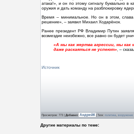
атака!», и он по этому сигналу буквально в
оружия и дать команду на разблокировку ядер
Время – минимальное. Но он в этом, слава 
решение», – заявил Михаил Ходарёнок.
Ранее президент РФ Владимир Путин заявлял,
возмездие неизбежно, все равно он будет уни
«А мы как жертва агрессии, мы как
даже раскаяться не успеют»
, – сказ
Источник
АндрейК
Просмотров
: 773 |
Добавил
:
|
Теги
:
политика
,
вооружение
Другие материалы по теме: