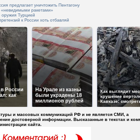
ссия предлагает уничтожить Пентагону
т «невидимыми ракетами»
о оружия Турцией
ретензий к России хоть отбавляй
 в России
На Урале из казны
Как выглядит ме
ал: как
были украдены 18
крушение вертол
миллионов рублей
Кавказе: смотрет
ьтуры и массовых коммуникаций РФ и не является СМИ, а
ление достоверной информации. Высказанные в текстах и ком
министрации сайта.