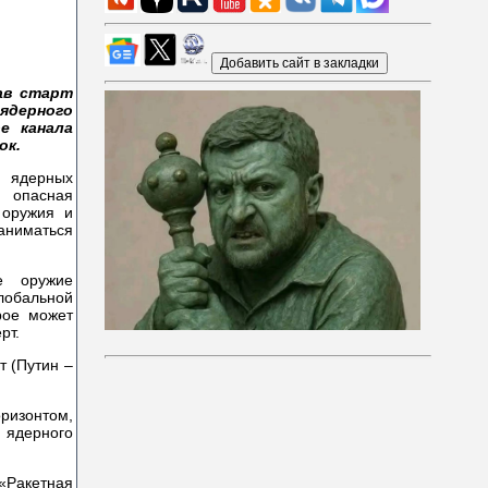
ав старт
 ядерного
е канала
ок.
 ядерных
 опасная
 оружия и
аниматься
е оружие
глобальной
рое может
рт.
т (Путин –
оризонтом,
 ядерного
«Ракетная