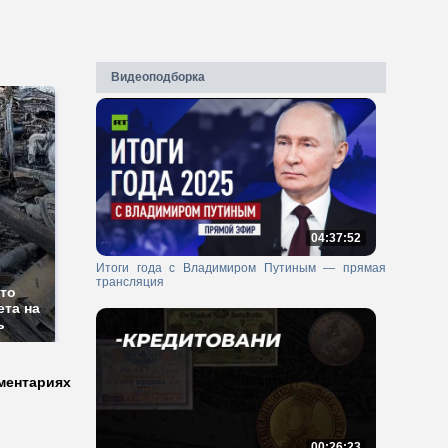
Видеоподборка
04:37:52
Итоги года с Владимиром Путиным — прямая
трансляция
сто
ета на
ь
ментариях
00:26:23