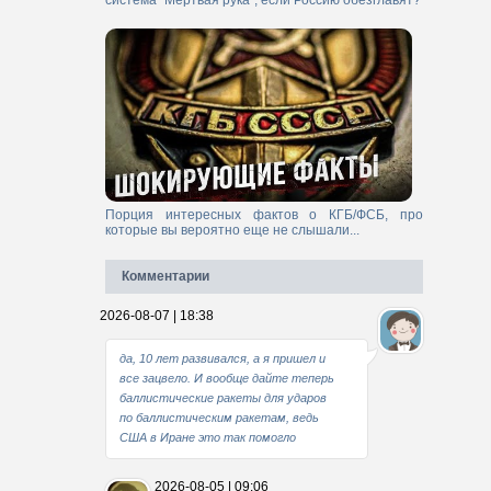
система "Мертвая рука", если Россию обезглавят?
Порция интересных фактов о КГБ/ФСБ, про
которые вы вероятно еще не слышали...
Комментарии
2026-08-07 | 18:38
да, 10 лет развивался, а я пришел и
все зацвело. И вообще дайте теперь
баллистические ракеты для ударов
по баллистическим ракетам, ведь
США в Иране это так помогло
2026-08-05 | 09:06