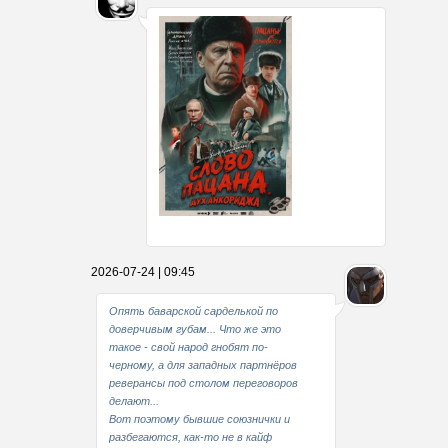
Какие мы стали совестливые..
2026-07-24 | 09:45
В свое время
Опять баварской сарделькой по
доверчивым губам... Что же это
такое - свой народ гнобят по-
черному, а для западных партнёров
реверансы под столом переговоров
делают...
Вот поэтому бывшие союзнички и
разбегаются, как-то не в кайф