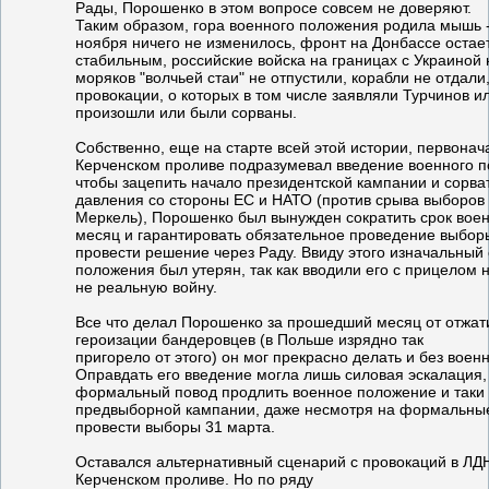
Рады, Порошенко в этом вопросе совсем не доверяют.
Таким образом, гора военного положения родила мышь - 
ноября ничего не изменилось, фронт на Донбассе остае
стабильным, российские войска на границах с Украиной 
моряков "волчьей стаи" не отпустили, корабли не отдал
провокации, о которых в том числе заявляли Турчинов и
произошли или были сорваны.
Собственно, еще на старте всей этой истории, первона
Керченском проливе подразумевал введение военного п
чтобы зацепить начало президентской кампании и сорва
давления со стороны ЕС и НАТО (против срыва выборов
Меркель), Порошенко был вынужден сократить срок вое
месяц и гарантировать обязательное проведение выбор
провести решение через Раду. Ввиду этого изначальный
положения был утерян, так как вводили его с прицелом 
не реальную войну.
Все что делал Порошенко за прошедший месяц от отжати
героизации бандеровцев (в Польше изрядно так
пригорело от этого) он мог прекрасно делать и без воен
Оправдать его введение могла лишь силовая эскалация,
формальный повод продлить военное положение и таки 
предвыборной кампании, даже несмотря на формальн
провести выборы 31 марта.
Оставался альтернативный сценарий с провокаций в ЛДН
Керченском проливе. Но по ряду