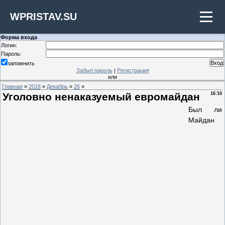
WPRISTAV.SU
Форма входа
Логин:
Пароль:
запомнить
Забыл пароль
|
Регистрация
или
Главная
»
2018
»
Декабрь
»
26
»
Уголовно ненаказуемый евромайдан
16:10
Был ли
Майдан