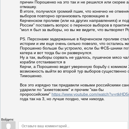
причин Порошенко на это так и не решился или скорее 
отмашку.
В итоге, получился громкий пшик, что конечно не отмен
выборов повторно организовать провокацию в
Керченском проливе (или на других направленияз) и под
России" поставить вопрос о переносе выборов в практич
"мол я был за выборы, но вы же видите, что вытворяет Р
PS. Персонажи задержанные в Керченском проливе ста
истории и им еще очень сильно повезло, что остались жи
Порошенко больше бы устроило, если бы ФСБ-шники по
катера и вот тогда бы он развернулся.
Ну а так, выборы сорвать не удалось, пушечное мясо ча
корабли отстаиваются в
Керчи, а Порошенко ведет уверенную борьбу с комиком 
возможность выйти во второй тур выборов существенно о
Тимошенко.
Все это изрядно так придавили новыми российскими сан
ударили по "ахметовским" и прочим "как-бы
пророссийским"
https://www.youtube.com/watch?v=rtkHD5
года так на 3, но лучше поздно, чем никогда.
Войдите: