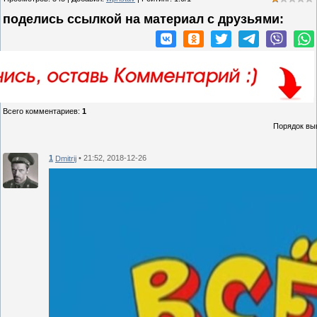
поделись ссылкой на материал c друзьями:
Всего комментариев
:
1
Порядок вы
1
• 21:52, 2018-12-26
Dmitrij