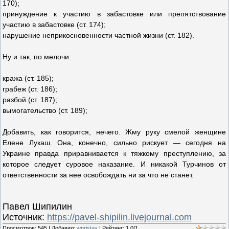
170);
принуждение к участию в забастовке или препятствование
участию в забастовке (ст. 174);
нарушение неприкосновенности частной жизни (ст. 182).
Ну и так, по мелочи:
кража (ст. 185);
грабеж (ст. 186);
разбой (ст. 187);
вымогательство (ст. 189);
Добавить, как говорится, нечего. Жму руку смелой женщине
Елене Лукаш. Она, конечно, сильно рискует — сегодня на
Украине правда приравнивается к тяжкому преступлению, за
которое следует суровое наказание. И никакой Турчинов от
ответственности за нее освобождать ни за что не станет.
Павел Шипилин
Источник:
https://pavel-shipilin.livejournal.com
Просмотров
:
545
|
Добавил
:
wpristav
|
Рейтинг
:
1.0
/
1