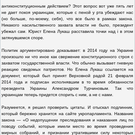
антиконституционным действием? Этот вопрос вот уже пять лет
не дает покоя украинцам, которые с пеной у рта убеждают нас
(но больше, по-моему, себя), что все было в рамках закона.
Никакого насильственного захвата власти не было, президент
убежал сам. Юрист Елена Лукаш расставила точки над i в этом
затянувшемся споре.
Политик аргументировано доказывает: в 2014 году на Украине
произошло ни что иное как свержение конституционного строя с
захватом государственной власти. Что обычно вызывает гневную
реакцию свидомых патриотов. Но Елена Лукаш ссылается на
документ, который был принят Верховной радой 21 февраля
2014 года и подписан исполнявшим в то время обязанности
президента Украины Александром Турчиновым. Так что
украинцам теперь придется спорить с ним, а не с нами.
Разумеется, я решил проверить цитаты. И отыскал подлинник,
который бережно хранится на сайте укропарламента. Название
закона — «О недопущении преследования и наказания лиц по
поводу событий, которые имели место во время проведения
мирных собраний, и признании утратившими силу некоторых