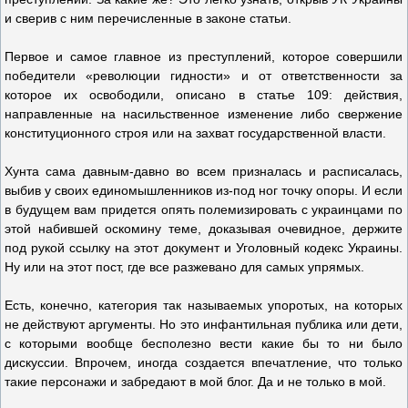
и сверив с ним перечисленные в законе статьи.
Первое и самое главное из преступлений, которое совершили
победители «революции гидности» и от ответственности за
которое их освободили, описано в статье 109: действия,
направленные на насильственное изменение либо свержение
конституционного строя или на захват государственной власти.
Хунта сама давным-давно во всем призналась и расписалась,
выбив у своих единомышленников из-под ног точку опоры. И если
в будущем вам придется опять полемизировать с украинцами по
этой набившей оскомину теме, доказывая очевидное, держите
под рукой ссылку на этот документ и Уголовный кодекс Украины.
Ну или на этот пост, где все разжевано для самых упрямых.
Есть, конечно, категория так называемых упоротых, на которых
не действуют аргументы. Но это инфантильная публика или дети,
с которыми вообще бесполезно вести какие бы то ни было
дискуссии. Впрочем, иногда создается впечатление, что только
такие персонажи и забредают в мой блог. Да и не только в мой.