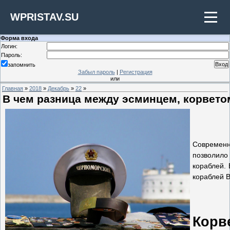
WPRISTAV.SU
Форма входа
Логин:
Пароль:
запомнить
Забыл пароль
|
Регистрация
или
Главная
»
2018
»
Декабрь
»
22
»
В чем разница между эсминцем, корвето
Современн
позволил
кораблей.
кораблей 
Корв