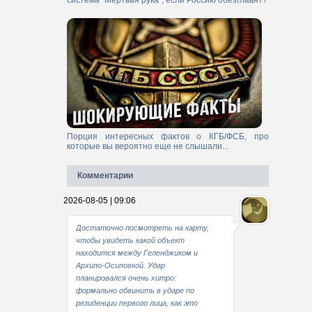
система "Мертвая рука", если Россию обезглавят?
Порция интересных фактов о КГБ/ФСБ, про
которые вы вероятно еще не слышали...
Комментарии
2026-08-05 | 09:06
Достаточно посмотреть на карту,
чтобы увидеть какой объект
находится между Геленджиком и
Архипо-Осиповкой. Удар
планировался очень хитро:
формально обвинить в ударе по
резиденции первого лица, как это