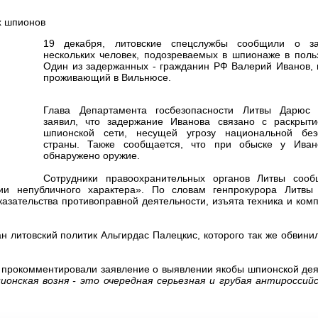
1
9 декабря, литовские спецслужбы сообщили о за
нескольких человек, подозреваемых в шпионаже в поль
Один из задержанных - гражданин РФ Валерий Иванов, 
проживающий в Вильнюсе.
Глава Департамента госбезопасности Литвы Дарюс
заявил, что задержание Иванова связано с раскрыт
шпионской сети, несущей угрозу национальной без
страны. Также сообщается, что при обыске у Ива
обнаружено оружие.
Сотрудники правоохранительных органов Литвы сооб
и непубличного характера». По словам генпрокурора Литвы
азательства противоправной деятельности, изъята техника и ко
н литовский политик Альгирдас Палецкис, которого так же обвини
е прокомментировали заявление о выявлении якобы шпионской де
ионская возня - это очередная серьезная и грубая антироссийс