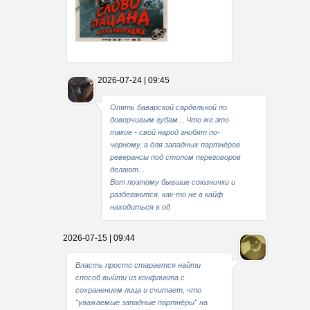
Какие мы стали совестливые..
2026-07-24 | 09:45
В свое время
Опять баварской сарделькой по
доверчивым губам... Что же это
такое - свой народ гнобят по-
черному, а для западных партнёров
реверансы под столом переговоров
делают...
Вот поэтому бывшие союзнички и
разбегаются, как-то не в кайф
находиться в од
2026-07-15 | 09:44
Власть просто старается найти
способ выйти из конфликта с
сохранением лица и считает, что
"уважаемые западные партнёры" на