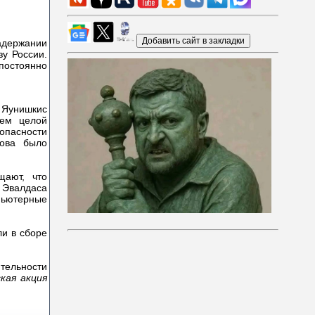
держании
зу России.
постоянно
 Яунишкис
ием целой
опасности
нова было
щают, что
 Эвалдаса
мпьютерные
ли в сборе
ятельности
кая акция