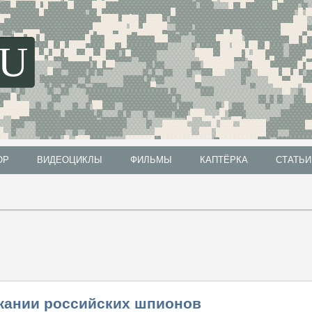
SU
ОР
ВИДЕОЦИКЛЫ
ФИЛЬМЫ
КАПТЁРКА
СТАТЬИ
ОР
ВИДЕОЦИКЛЫ
ФИЛЬМЫ
КАПТЁРКА
СТАТЬИ
жании российских шпионов