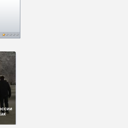
оссии
как