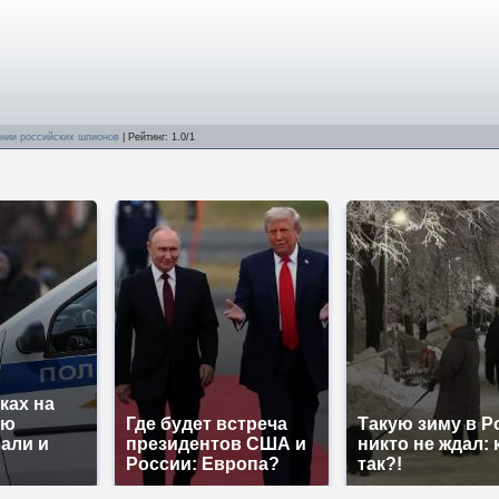
ании российских шпионов
|
Рейтинг
:
1.0
/
1
ках на
ую
Где будет встреча
Такую зиму в Р
али и
президентов США и
никто не ждал: 
России: Европа?
так?!