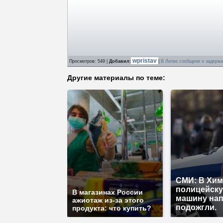
wpristav
Просмотров
: 549 |
Добавил
:
|
В Литве сообщили о задерж
Другие материалы по теме:
СМИ: В Хим
полицейск
В магазинах России
машину нап
ажиотаж из-за этого
подожгли.
продукта: что купить?