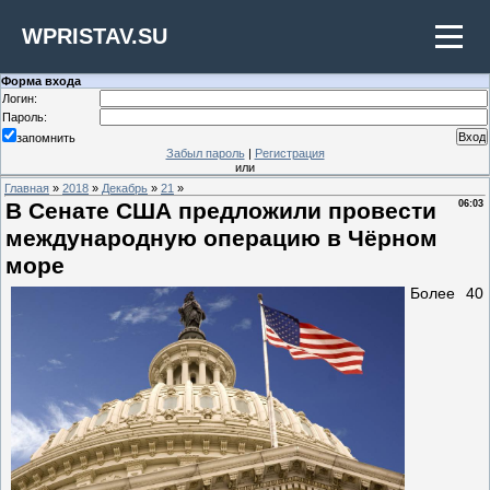
WPRISTAV.SU
Форма входа
Логин:
Пароль:
запомнить
Забыл пароль
|
Регистрация
или
Главная
»
2018
»
Декабрь
»
21
»
В Сенате США предложили провести
06:03
международную операцию в Чёрном
море
Более 40