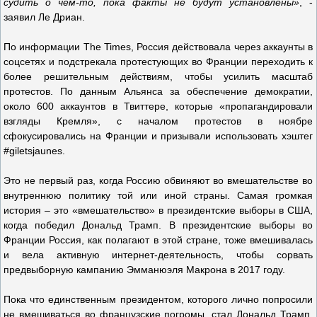
судить о чем-то, пока факты не будут установлены»
, -
заявил Ле Дриан.
По информации The Times, Россия действовала через аккаунты в
соцсетях и подстрекала протестующих во Франции переходить к
более решительным действиям, чтобы усилить масштаб
протестов. По данным Альянса за обеспечение демократии,
около 600 аккаунтов в Твиттере, которые «пропагандировали
взгляды Кремля», с началом протестов в ноябре
сфокусировались на Франции и призывали использовать хэштег
#giletsjaunes.
Это не первый раз, когда Россию обвиняют во вмешательстве во
внутреннюю политику той или иной страны. Самая громкая
история – это «вмешательство» в президентские выборы в США,
когда победил Дональд Трамп. В президентские выборы во
Франции Россия, как полагают в этой стране, тоже вмешивалась
и вела активную интернет-деятельность, чтобы сорвать
предвыборную кампанию Эмманюэля Макрона в 2017 году.
Пока что единственным президентом, которого лично попросили
не вмешиваться во французские погромы, стал Дональд Трамп.