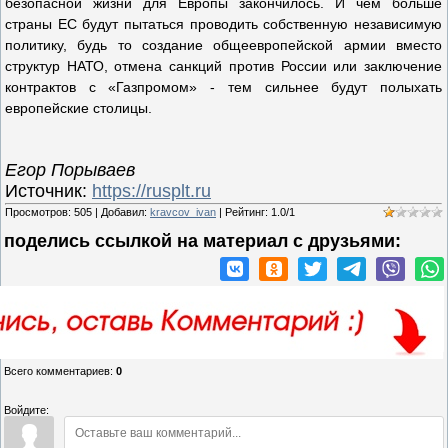
безопасной жизни для Европы закончилось. И чем больше
страны ЕС будут пытаться проводить собственную независимую
политику, будь то создание общеевропейской армии вместо
структур НАТО, отмена санкций против России или заключение
контрактов с «Газпромом» - тем сильнее будут полыхать
европейские столицы.
Егор Порываев
Источник:
https://rusplt.ru
Просмотров
:
505
|
Добавил
:
kravcov_ivan
|
Рейтинг
:
1.0
/
1
поделись ссылкой на материал c друзьями:
Всего комментариев
:
0
Войдите: