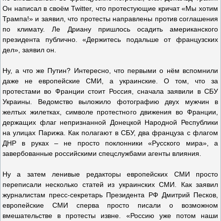
Он написал в своём Twitter, что протестующие кричат «Мы хотим
Трампа!» и заявил, что протесты направлены против соглашения
по климату. Ле Дриану пришлось осадить американского
президента публично. «Держитесь подальше от французских
дел», заявил он.
Ну, а что же Путин? Интересно, что первыми о нём вспомнили
даже не европейские СМИ, а украинские. О том, что за
протестами во Франции стоит Россия, сначала заявили в СБУ
Украины. Ведомство выложило фотографию двух мужчин в
желтых жилетках, символе протестного движения во Франции,
держащих флаг непризнанной Донецкой Народной Республики
на улицах Парижа. Как полагают в СБУ, два француза с флагом
ДНР в руках – не просто поклонники «Русского мира», а
завербованные российскими спецслужбами агенты влияния.
Ну а затем ленивые редакторы европейских СМИ просто
переписали несколько статей из украинских СМИ. Как заявил
журналистам пресс-секретарь Президента РФ Дмитрий Песков,
европейские СМИ сперва просто писали о возможном
вмешательстве в протесты извне. «Россию уже потом наши