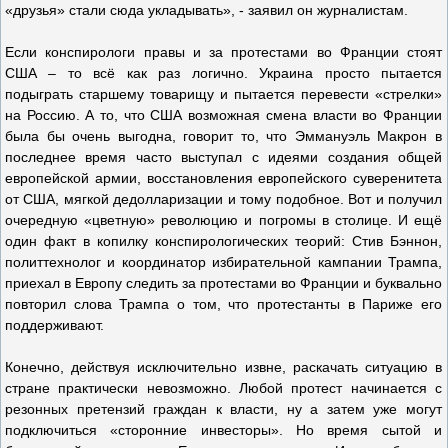
«друзья» стали сюда укладывать», - заявил он журналистам.
Если конспирологи правы и за протестами во Франции стоят
США – то всё как раз логично. Украина просто пытается
подыграть старшему товарищу и пытается перевести «стрелки»
на Россию. А то, что США возможная смена власти во Франции
была бы очень выгодна, говорит то, что Эммануэль Макрон в
последнее время часто выступал с идеями создания общей
европейской армии, восстановления европейского суверенитета
от США, мягкой дедолларизации и тому подобное. Вот и получил
очередную «цветную» революцию и погромы в столице. И ещё
один факт в копилку конспирологических теорий: Стив Бэннон,
политтехнолог и координатор избирательной кампании Трампа,
приехал в Европу следить за протестами во Франции и буквально
повторил слова Трампа о том, что протестанты в Париже его
поддерживают.
Конечно, действуя исключительно извне, раскачать ситуацию в
стране практически невозможно. Любой протест начинается с
резонных претензий граждан к власти, ну а затем уже могут
подключиться «сторонние инвесторы». Но время сытой и