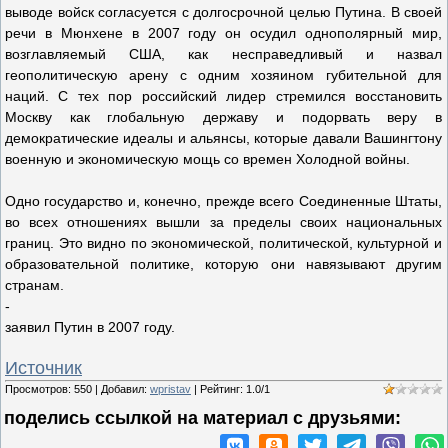
выводе войск согласуется с долгосрочной целью Путина. В своей
речи в Мюнхене в 2007 году он осудил однополярный мир,
возглавляемый США, как несправедливый и назвал
геополитическую арену с одним хозяином губительной для
наций. С тех пор российский лидер стремился восстановить
Москву как глобальную державу и подорвать веру в
демократические идеалы и альянсы, которые давали Вашингтону
военную и экономическую мощь со времен Холодной войны.
Одно государство и, конечно, прежде всего Соединенные Штаты,
во всех отношениях вышли за пределы своих национальных
границ. Это видно по экономической, политической, культурной и
образовательной политике, которую они навязывают другим
странам.
-
заявил Путин в 2007 году.
Источник
Просмотров
:
550
|
Добавил
:
wpristav
|
Рейтинг
:
1.0
/
1
поделись ссылкой на материал c друзьями: