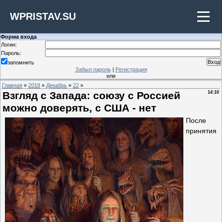
WPRISTAV.SU
Форма входа
Логин:
Пароль:
запомнить
Забыл пароль
|
Регистрация
или
Главная
»
2018
»
Декабрь
»
22
»
Взгляд с Запада: союзу с Россией
14:10
можно доверять, с США - нет
После
принятия