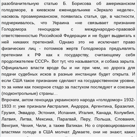
разоблачительную статью Б. Борисова об американском
голодоморе, в киевском еженедельнике «Зеркало неделе»,
насквозь проамериканском, появилась статья, где, в частности,
подчеркивалось, что Украина «не связывает признание
Голодомора геноцидом с международно-правовой
ответственностью Российской Федерации и не будет выдвигать к
ней никаких претензий. Однако это не исключает право
физических лиц - потомков жертв Голодомора предъявлять
претензии к РФ как к государству, считающему себя
продолжателем СССР». Вот тут, что называется, и собака зарыта.
Официально власти вроде бы и ни при чем, но дорога для
подачи судебных исков в разные инстанции будет открыта. И
если США такое признание сделают на государственном уровне,
то за ними как покорное стадо за пастухом последуют и союзные
(подконтрольные) страны…
Впрочем, актом геноцида украинского народа «голодомор» 1932-
1933 гг. уже признали Австралия, Андорра, Аргентина, Бразилия,
Грузия, Эквадор, Эстония, Испания, Италия, Канада, Колумбия,
Латвия, Литва, Мексика, Парагвай, Перу, Польша, Словакия,
Венгрия, Чехия, Чили, а также Ватикан. Но о спровоцированном
властями голоде в США молчат. Думаете, они не знают, каких