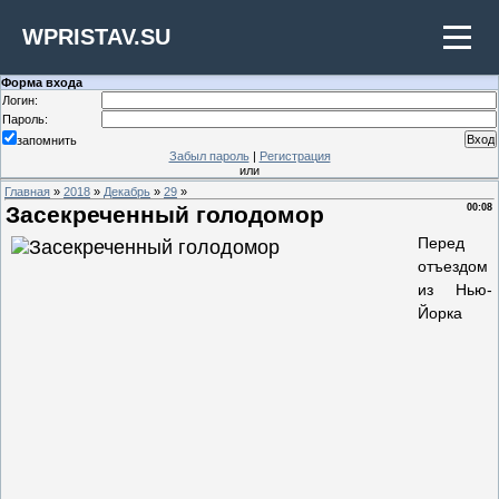
WPRISTAV.SU
Форма входа
Логин:
Пароль:
запомнить
Забыл пароль
|
Регистрация
или
Главная
»
2018
»
Декабрь
»
29
»
Засекреченный голодомор
00:08
Перед
отъездом
из Нью-
Йорка