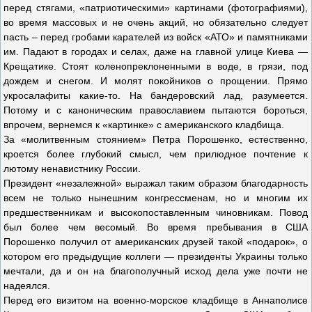
перед стягами, «патриотическими» картинами (фотографиями),
во время массовых и не очень акций, но обязательно следует
пасть – перед гробами карателей из войск «АТО» и памятниками
им. Падают в городах и селах, даже на главной улице Киева —
Крещатике. Стоят коленопреклоненными в воде, в грязи, под
дождем и снегом. И молят покойников о прощении. Прямо
укросалафиты какие-то. На бандеровский лад, разумеется.
Потому и с каноническим православием пытаются бороться,
впрочем, вернемся к «картинке» с американского кладбища.
За «молитвенным стоянием» Петра Порошенко, естественно,
кроется более глубокий смысл, чем прилюдное почтение к
лютому ненавистнику России.
Президент «незалежной» выражал таким образом благодарность
всем не только нынешним конгрессменам, но и многим их
предшественникам и высокопоставленным чиновникам. Повод
был более чем весомый. Во время пребывания в США
Порошенко получил от американских друзей такой «подарок», о
котором его предыдущие коллеги — президенты Украины только
мечтали, да и он на благополучный исход дела уже почти не
надеялся.
Перед его визитом на военно-морское кладбище в Аннаполисе