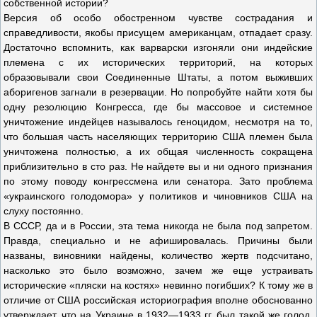
собственной истории?
Версия об особо обостренном чувстве сострадания и
справедливости, якобы присущем американцам, отпадает сразу.
Достаточно вспомнить, как варварски изгоняли они индейские
племена с их исторических территорий, на которых
образовывали свои Соединенные Штаты, а потом выживших
аборигенов загнали в резервации. Но попробуйте найти хотя бы
одну резолюцию Конгресса, где бы массовое и системное
уничтожение индейцев называлось геноцидом, несмотря на то,
что большая часть населяющих территорию США племен была
уничтожена полностью, а их общая численность сокращена
приблизительно в сто раз. Не найдете вы и ни одного признания
по этому поводу конгрессмена или сенатора. Зато проблема
«украинского голодомора» у политиков и чиновников США на
слуху постоянно.
В СССР, да и в России, эта тема никогда не была под запретом.
Правда, специально и не афишировалась. Причины были
названы, виновники найдены, количество жертв подсчитано,
насколько это было возможно, зачем же еще устраивать
исторические «пляски на костях» невинно погибших? К тому же в
отличие от США российская историография вполне обоснованно
утверждает, что на Украине в 1932—1933 гг. был такой же голод,