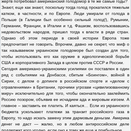
жертв потребовал американский голодомор в те же самые годы?
Знают, еще как знают, поскольку тогда голод прокатился тяжелым
катком, в частности, и по Европе. Люди умирали от голода в
Польше (в Галиции был особенно сильный голод!), Румынии,
Германии, Франции, в Италии и т.д. Фашизм, воспользовавшись
недовольством народов, пришел тогда к власти в ряде стран.
Однако об этом периоде в своей истории Европа тоже
предпочитает не говорить. Впрочем, давно не секрет, что миф о
так называемом украинском голодоморе был создан для того,
чтобы использовать его как оружие в идеологической борьбе
США и корпоративного Запада в целом против СССР и России.
Сегодня американо-украинскими усилиями он поставлен в один
ряд с событиями на Донбассе, сбитым «Боингом», войной в
Сирии, с делом о допинге в российском спорте и «делом с
отравлениями» в Британии, прочими угрозам «цивилизованному
миру» исключительно для того, чтобы окончательно заклеймить
Россию позором, объявив ее исчадием ада и мировым изгоем. А
главное – заставить ее платить. И каяться… Если из украинского
бюджета ускользают платежи за транзит российского газа в
Европу, то надо искать замену этим дармовым деньгам. Америка
денег не даст — жалко, но в любом антироссийском деле
поддержит кого угодно, если оно к тому же еще и прибыльное.