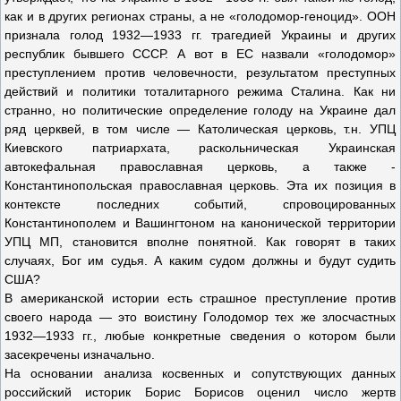
как и в других регионах страны, а не «голодомор-геноцид». ООН
признала голод 1932—1933 гг. трагедией Украины и других
республик бывшего СССР. А вот в ЕС назвали «голодомор»
преступлением против человечности, результатом преступных
действий и политики тоталитарного режима Сталина. Как ни
странно, но политические определение голоду на Украине дал
ряд церквей, в том числе — Католическая церковь, т.н. УПЦ
Киевского патриархата, раскольническая Украинская
автокефальная православная церковь, а также -
Константинопольская православная церковь. Эта их позиция в
контексте последних событий, спровоцированных
Константинополем и Вашингтоном на канонической территории
УПЦ МП, становится вполне понятной. Как говорят в таких
случаях, Бог им судья. А каким судом должны и будут судить
США?
В американской истории есть страшное преступление против
своего народа — это воистину Голодомор тех же злосчастных
1932—1933 гг., любые конкретные сведения о котором были
засекречены изначально.
На основании анализа косвенных и сопутствующих данных
российский историк Борис Борисов оценил число жертв