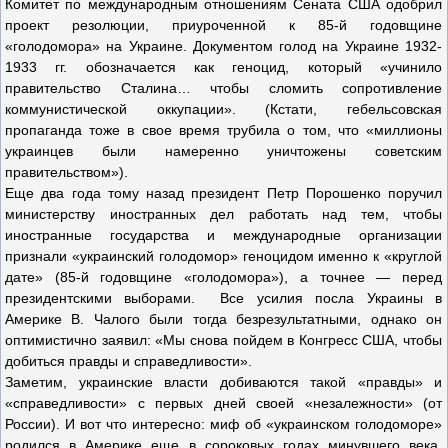
Комитет по международным отношениям Сената США одобрил
проект резолюции, приуроченной к 85-й годовщине
«голодомора» на Украине. Документом голод на Украине 1932-
1933 гг. обозначается как геноцид, который «учинило
правительство Сталина… чтобы сломить сопротивление
коммунистической оккупации». (Кстати, гебельсовская
пропаганда тоже в свое время трубила о том, что «миллионы
украинцев были намеренно уничтожены советским
правительством»).
Еще два года тому назад президент Петр Порошенко поручил
министерству иностранных дел работать над тем, чтобы
иностранные государства и международные организации
признали «украинский голодомор» геноцидом именно к «круглой
дате» (85-й годовщине «голодомора»), а точнее — перед
президентскими выборами. Все усилия посла Украины в
Америке В. Чалого были тогда безрезультатными, однако он
оптимистично заявил: «Мы снова пойдем в Конгресс США, чтобы
добиться правды и справедливости».
Заметим, украинские власти добиваются такой «правды» и
«справедливости» с первых дней своей «незалежности» (от
России). И вот что интересно: миф об «украинском голодоморе»
родился в Америке еще в сороковых годах минувшего века,