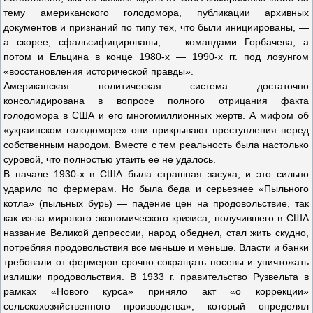
тему американского голодомора, публикации архивных
документов и признаний по типу тех, что были инициированы, —
а скорее, сфальсифицированы, — командами Горбачева, а
потом и Ельцина в конце 1980-х — 1990-х гг. под лозунгом
«восстановления исторической правды».
Американская политическая система достаточно
консолидирована в вопросе полного отрицания факта
голодомора в США и его многомиллионных жертв. А мифом об
«украинском голодоморе» они прикрывают преступления перед
собственным народом. Вместе с тем реальность была настолько
суровой, что полностью утаить ее не удалось.
В начале 1930-х в США была страшная засуха, и это сильно
ударило по фермерам. Но была беда и серьезнее «Пыльного
котла» (пыльных бурь) — падение цен на продовольствие, так
как из-за мирового экономического кризиса, получившего в США
название Великой депрессии, народ обеднел, стал жить скудно,
потребляя продовольствия все меньше и меньше. Власти и банки
требовали от фермеров срочно сокращать посевы и уничтожать
излишки продовольствия. В 1933 г. правительство Рузвельта в
рамках «Нового курса» приняло акт «о коррекции»
сельскохозяйственного производства», который определял