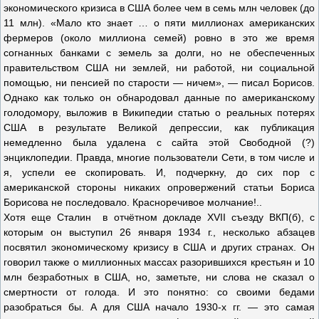
экономического кризиса в США более чем в семь млн человек (до
11 млн). «Мало кто знает … о пяти миллионах американских
фермеров (около миллиона семей) ровно в это же время
согнанных банками с земель за долги, но не обеспеченных
правительством США ни землей, ни работой, ни социальной
помощью, ни пенсией по старости — ничем», — писал Борисов.
Однако как только он обнародовал данные по американскому
голодомору, выложив в Википедии статью о реальных потерях
США в результате Великой депрессии, как публикация
немедленно была удалена с сайта этой Свободной (?)
энциклопедии. Правда, многие пользователи Сети, в том числе и
я, успели ее скопировать. И, подчеркну, до сих пор с
американской стороны никаких опровержений статьи Бориса
Борисова не последовало. Красноречивое молчание!..
Хотя еще Сталин в отчётном докладе XVII съезду ВКП(б), с
которым он выступил 26 января 1934 г., несколько абзацев
посвятил экономическому кризису в США и других странах. Он
говорил также о миллионных массах разорившихся крестьян и 10
млн безработных в США, но, заметьте, ни слова не сказал о
смертности от голода. И это понятно: со своими бедами
разобраться бы. А для США начало 1930-х гг. — это самая