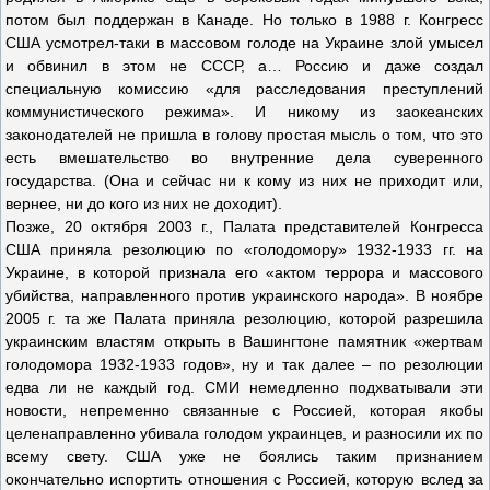
потом был поддержан в Канаде. Но только в 1988 г. Конгресс
США усмотрел-таки в массовом голоде на Украине злой умысел
и обвинил в этом не СССР, а… Россию и даже создал
специальную комиссию «для расследования преступлений
коммунистического режима». И никому из заокеанских
законодателей не пришла в голову простая мысль о том, что это
есть вмешательство во внутренние дела суверенного
государства. (Она и сейчас ни к кому из них не приходит или,
вернее, ни до кого из них не доходит).
Позже, 20 октября 2003 г., Палата представителей Конгресса
США приняла резолюцию по «голодомору» 1932-1933 гг. на
Украине, в которой признала его «актом террора и массового
убийства, направленного против украинского народа». В ноябре
2005 г. та же Палата приняла резолюцию, которой разрешила
украинским властям открыть в Вашингтоне памятник «жертвам
голодомора 1932-1933 годов», ну и так далее – по резолюции
едва ли не каждый год. СМИ немедленно подхватывали эти
новости, непременно связанные с Россией, которая якобы
целенаправленно убивала голодом украинцев, и разносили их по
всему свету. США уже не боялись таким признанием
окончательно испортить отношения с Россией, которую вслед за