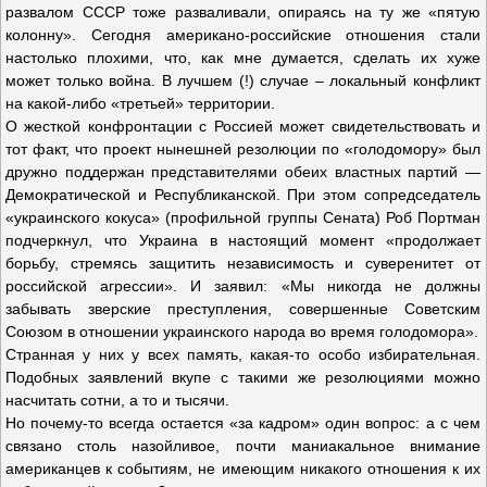
развалом СССР тоже разваливали, опираясь на ту же «пятую
колонну». Сегодня американо-российские отношения стали
настолько плохими, что, как мне думается, сделать их хуже
может только война. В лучшем (!) случае – локальный конфликт
на какой-либо «третьей» территории.
О жесткой конфронтации с Россией может свидетельствовать и
тот факт, что проект нынешней резолюции по «голодомору» был
дружно поддержан представителями обеих властных партий —
Демократической и Республиканской. При этом сопредседатель
«украинского кокуса» (профильной группы Сената) Роб Портман
подчеркнул, что Украина в настоящий момент «продолжает
борьбу, стремясь защитить независимость и суверенитет от
российской агрессии». И заявил: «Мы никогда не должны
забывать зверские преступления, совершенные Советским
Союзом в отношении украинского народа во время голодомора».
Странная у них у всех память, какая-то особо избирательная.
Подобных заявлений вкупе с такими же резолюциями можно
насчитать сотни, а то и тысячи.
Но почему-то всегда остается «за кадром» один вопрос: а с чем
связано столь назойливое, почти маниакальное внимание
американцев к событиям, не имеющим никакого отношения к их