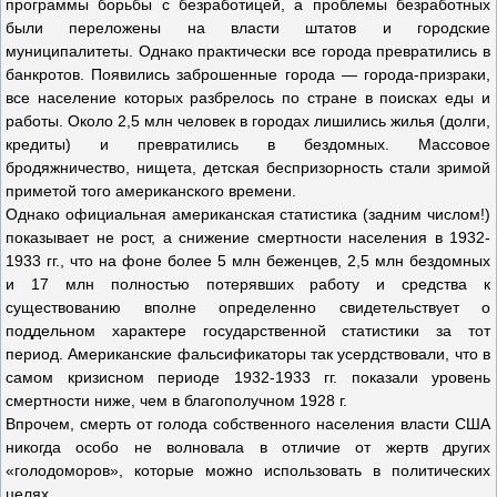
программы борьбы с безработицей, а проблемы безработных
были переложены на власти штатов и городские
муниципалитеты. Однако практически все города превратились в
банкротов. Появились заброшенные города — города-призраки,
все население которых разбрелось по стране в поисках еды и
работы. Около 2,5 млн человек в городах лишились жилья (долги,
кредиты) и превратились в бездомных. Массовое
бродяжничество, нищета, детская беспризорность стали зримой
приметой того американского времени.
Однако официальная американская статистика (задним числом!)
показывает не рост, а снижение смертности населения в 1932-
1933 гг., что на фоне более 5 млн беженцев, 2,5 млн бездомных
и 17 млн полностью потерявших работу и средства к
существованию вполне определенно свидетельствует о
поддельном характере государственной статистики за тот
период. Американские фальсификаторы так усердствовали, что в
самом кризисном периоде 1932-1933 гг. показали уровень
смертности ниже, чем в благополучном 1928 г.
Впрочем, смерть от голода собственного населения власти США
никогда особо не волновала в отличие от жертв других
«голодоморов», которые можно использовать в политических
целях.