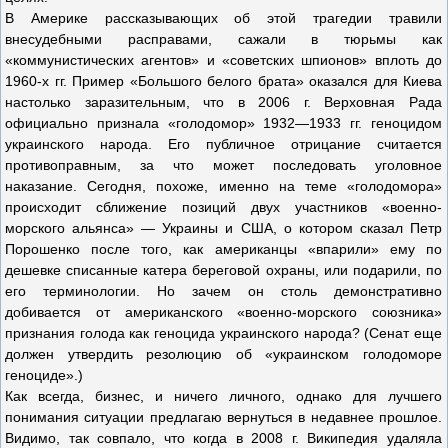
В Америке рассказывающих об этой трагедии травили
внесудебными расправами, сажали в тюрьмы как
«коммунистических агентов» и «советских шпионов» вплоть до
1960-х гг. Пример «Большого белого брата» оказался для Киева
настолько заразительным, что в 2006 г. Верховная Рада
официально признала «голодомор» 1932—1933 гг. геноцидом
украинского народа. Его публичное отрицание считается
противоправным, за что может последовать уголовное
наказание. Сегодня, похоже, именно на теме «голодомора»
происходит сближение позиций двух участников «военно-
морского альянса» — Украины и США, о котором сказал Петр
Порошенко после того, как американцы «впарили» ему по
дешевке списанные катера береговой охраны, или подарили, по
его терминологии. Но зачем он столь демонстративно
добивается от американского «военно-морского союзника»
признания голода как геноцида украинского народа? (Сенат еще
должен утвердить резолюцию об «украинском голодоморе
геноциде».)
Как всегда, бизнес, и ничего личного, однако для лучшего
понимания ситуации предлагаю вернуться в недавнее прошлое.
Видимо, так совпало, что когда в 2008 г. Википедия удаляла