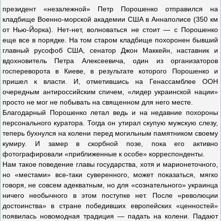
президент «незалежной» Петр Порошенко отправился на
кладбище Военно-морской академии США в Аннаполисе (350 км
от Нью-Йорка). Нет-нет, волноваться не стоит — с Порошенко
еще все в порядке. На том старом кладбище похоронен бывший
главный русофоб США, сенатор Джон Маккейн, наставник и
вдохновитель Петра Алексеевича, один из организаторов
госпереворота в Киеве, в результате которого Порошенко и
пришел к власти. И, отметившись на Генассамблее ООН
очередным антироссийским спичем, «лидер украинской нации»
просто не мог не побывать на священном для него месте.
Благодарный Порошенко летал ведь и на недавние похороны
персонального куратора. Тогда он утирал скупую мужскую слезу,
теперь бухнулся на колени перед могильным памятником своему
кумиру. И замер в скорбной позе, пока его активно
фотографировали «приближенные к особе» корреспонденты.
Нам такое поведение главы государства, хотя и марионеточного,
но «местами» все-таки суверенного, может показаться, мягко
говоря, не совсем адекватным, но для «сознательного» украинца
ничего необычного в этом поступке нет. После «революции
достоинства» в стране победивших европейских «ценностей»
появилась новомодная традиция — падать на колени. Падают