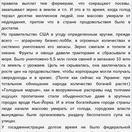
правила выплат тем фермерам, что сокращают посевы,
закапывают зерно в землю и т.п. И это в то время, когда голод
терзал десятки миллионов людей, они массово умирали от
недоедания, притом что в стране продовольствия было в
достатке.
Но правительство США в угоду определенным кругам, прежде
всего — аграрному бизнес-лобби, в огромных количествах и
системно уничтожало его запасы. Зерно сжигали и топили в
океане. Фрукты и овощи давили тракторами и сбрасывали в
море. Было уничтожено 6,5 млн голов свиней и запахано 10 млн
га земель с урожаем. Цель не скрывалась, она заключалась в
росте цен на продовольствие, чтобы корпорации могли получать
сверхдоходы и в кризис. (Почти как сейчас на Украине: при
тотальном обнищании народа количество богачей растет.)
«Голодные марши», как и вооруженные расправы над толпами
ищущих пропитание стали обыденностью даже в крупных
городах вроде Нью-Йорка. И в этом богатейшем городе страны
люди начали массово умирать от голода, городские власти
вынуждены были организовать раздачу бесплатного супа на
улицах.
У госадминистрации долгое время не было федеральной