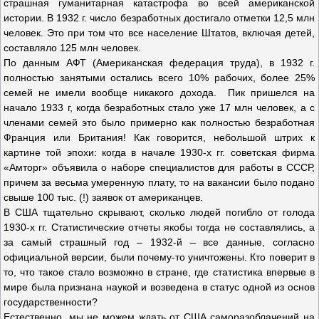
страшная гуманитарная катастрофа во всей американской
истории. В 1932 г. число безработных достигало отметки 12,5 млн
человек. Это при том что все население Штатов, включая детей,
составляло 125 млн человек.
По данным АФТ (Американская федерация труда), в 1932 г.
полностью занятыми остались всего 10% рабочих, более 25%
семей не имели вообще никакого дохода. Пик пришелся на
начало 1933 г, когда безработных стало уже 17 млн человек, а с
членами семей это было примерно как полностью безработная
Франция или Британия! Как говорится, небольшой штрих к
картине той эпохи: когда в начале 1930-х гг. советская фирма
«Амторг» объявила о наборе специалистов для работы в СССР,
причем за весьма умеренную плату, то на вакансии было подано
свыше 100 тыс. (!) заявок от американцев.
В США тщательно скрывают, сколько людей погибло от голода
1930-х гг. Статистические отчеты якобы тогда не составлялись, а
за самый страшный год – 1932-й – все данные, согласно
официальной версии, были почему-то уничтожены. Кто поверит в
то, что такое стало возможно в стране, где статистика впервые в
мире была признана наукой и возведена в статус одной из основ
государственности?
Естественно, мы не можем ждать от США саморазоблачений на