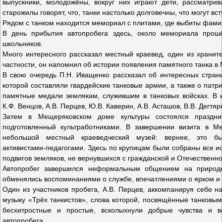
выпускники, молодожёны, вокруг них играют дети, рассматри
старожилы говорят, что, танки настолько долговечны, что могут вст
Рядом с танком находится мемориал с плитами, где выбиты фами
В день прибытия автопробега здесь, около мемориала прош
школьников.
Много интересного рассказал местный краевед, один из храните
частности, он напомнил об истории появления памятного танка в
В свою очередь П.Н. Иващенко рассказал об интересных стран
которой составляли гвардейские танковые армии, а также о патр
памятные медали землякам, служившим в танковых войсках. В и
К.Ф. Венцов, А.В. Перцев, Ю.В. Каверин, А.В. Асташов, В.В. Дегтя
Затем в Мещеряковском доме культуры состоялся празднич
подготовленный культработниками. В завершении визита в Ме
небольшой местный краеведческий музей: вернее, это бы
активистами-педагогами. Здесь по крупицам были собраны все и
подвигов земляков, не вернувшихся с гражданской и Отечественн
Автопробег завершился неформальным общением на природе
обменялись воспоминаниями о службе, впечатлениями о ярком 
Один из участников пробега, А.В. Перцев, аккомпанируя себе н
музыку «Трёх танкистов», слова которой, посвящённые танковым
бесхитростные и простые, всколыхнули добрые чувства и в
автопробега.