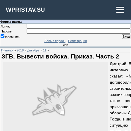
WPRISTAV.SU
Форма входа
Логин:
Пароль:
запомнить
Забыл пароль
|
Регистрация
или
Главная
»
2018
»
Декабрь
»
11
»
ЗГВ. Вывести войска. Приказ. Часть 2
Дмитрий Я
интервью 
сказал: 
договорил
строитель
возник воп
такое ре
приглашен
обороны Д
Тогда, в и
ситуацию 