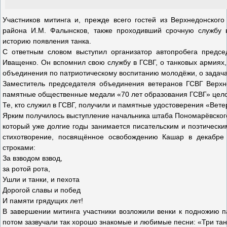
Участников митинга и, прежде всего гостей из Верхнедонского
района И.М. Фалынсков, также проходивший срочную службу в
историю появления танка.
С ответным словом выступил организатор автопробега предсе
Иващенко. Он вспомнил свою службу в ГСВГ, о танковых армиях,
объединения по патриотическому воспитанию молодёжи, о задач
Заместитель председателя объединения ветеранов ГСВГ Верхн
памятные общественные медали «70 лет образования ГСВГ» цел
Те, кто служил в ГСВГ, получили и памятные удостоверения «Вет
Ярким получилось выступление начальника штаба Пономарёвского 
который уже долгие годы занимается писательским и поэтически
стихотворение, посвящённое освобождению Кашар в декабре 
строками:
За взводом взвод,
за ротой рота,
Ушли и танки, и пехота
Дорогой славы и побед
И памяти грядущих лет!
В завершении митинга участники возложили венки к подножию па
потом зазвучали так хорошо знакомые и любимые песни: «Три танк