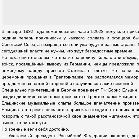
В январе 1992 года командование части 52029 получило приказ
родина теперь практически у каждого солдата и офицера б
Советский Союз, а возвращаться они уже будут в разные страны.
сегодняшней власти не нужны, что ждут безрадостные времена.
Но пока они готовились к отправке на родину. Когда стали обсужд
войск, посвящённый выводу из Германии, немцы предложили пр
немецкому народу привезти Сталина в клетке. Но наши вы
церемонии прощания в Трептов-парке, где располагался мемор
предложено советской стороной и получило согласие немецкой.
Специально прилетевший в Берлин президент РФ Борис Ельцин 
входит дирижирование оркестром, хотя в Трептов-парке Ельцин ещ
Ельцинские музыкальные опыты большое впечатление произве
Ельцина в то время появляется привычка отходить от написанно
говорить с такой расстановочкой свое знаменитое «шта-а-а», чт
выпил, то ли так шутит.
Но военные вели себя достойно.
— Уважаемый президент Российской Федерации, канцлер, док