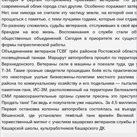
современный облик города стал другим. Особенно поражают затё
Нет, они никогда не считали эту частицу земли, на которой они 
прощаться с памятью, с теми лучшими годами, которые они отдав
По-разному сложились судьбы ветеранов, отслуживших в своё вр
брендом на всю жизнь. Воспоминания о службе стали об
общественных объединений. Сегодня в приоритете их существ
формы патриотической работы.
Объединением ветеранов ГСВГ трёх районов Ростовской области
посвящённый танкам. Маршрут автопробега прошёл по территории
Верхнедонского. Ветераны сели в машины и поехали туда, где 
Т-34. Такие грозные свидетели прошедших боёв есть практическ
что некоторые ушлые бизнесмены-политики местного разлива 
района по коммунальному хозяйству и его подельники — пыталис
памятник-танк, ИС-3М, расположенный на территории Белокалитв
СМИ правоохранительные органы сумели пресечь это преступл
Продать танк! Так ведь и покупатели уже нашлись. За 4,5 миллион
Первая остановка колонны автопробега состоялась на въезд
Вёшенской, где установлен тяжёлый танк времён Великой 
торжественный митинг с участием кашарских ветеранов службы в 
Кашарской школы, культработников Кашарского ДК.