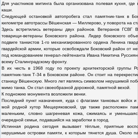
Для участников митинга была организована полевая кухня, где
каши.
Следующей остановкой автопробега стал памятник-танк в Бо
километре автотрассы Вёшенская — Миллерово, у поворота на ст
Здесь встретились ветераны двух районов. Ветеранов ГСВГ В
товарищи-ветераны Боковского района. Лидер боковского объ
подвиге танкистов 1-го механизированного ордена Ленина гвард
гвардейской армии, которые освобождали Боковский район от не
под командованием генерал-лейтенанта Ивана Никитича Руссия
всему Сталинградскому фронту.
В их честь в 1968 году по проекту архитекторской группы Р
памятник-танк Т-34 в Боковском районе. Он стоит на перекрести
станицу Вёшенскую. Много лет являясь символом нерушимой по
мимо танка. Он стал своеобразной дорожной, памятной вехой.
К подножию монумента возложили венки.
Последний пункт назначения, куда с флагами танковых войск и
мой родной хутор Мещеряковский, где также расположен памя
маленьким, словно шагреневая кожа, сжимаясь и уменьшая
очередной семьи, подавшийся на заработки в город.
Истинная родина сегодня вызывает тёплые, приятные восп
нерушимые островки памяти, к которым тянется душа. Около п